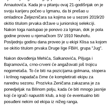
Arnautovića. Kada je u pitanju ovaj 21-godišnjak on je
svoju karijeru počeo u Igmanu, da bi prešao u
omladince Željezničara sa kojima se u sezoni 2019/20
okitio titulom prvaka države u juniorskoj selekciji.
Nakon toga nastupao je ponovo za Igman, dok je pola
godine proveo u njemačkom SV 1910 Neuhofu.
Posljednju godinu dana proveo je u ekipi Klisa sa kojom
se okitio titulom prvaka Druge lige FBiH, grupa "Jug".
Nakon dovođenja Mehića, Salkanovića, Piljuga i
Bajramovića, crno-crveni će angažovati još trojicu
nogometaša. To će biti na pozicijama golmana, stopera
i krilnog napadača čime će kompletirati ekipu za
narednu sezonu. Prozivka Zeničana zakazana je za
ponedjeljak na Bilinom polju, kada će biti mnogo jasnije
koji će igrači napustiti klub, a koji će eventualno biti
posuđeni nekim od ekipa iz nižeg ranga.