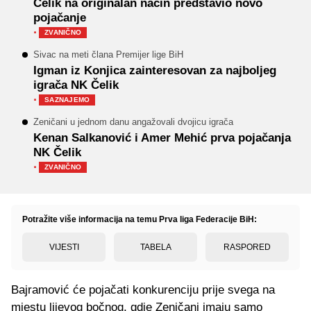
Čelik na originalan način predstavio novo
pojačanje
·
ZVANIČNO
Sivac na meti člana Premijer lige BiH
Igman iz Konjica zainteresovan za najboljeg
igrača NK Čelik
·
SAZNAJEMO
Zeničani u jednom danu angažovali dvojicu igrača
Kenan Salkanović i Amer Mehić prva pojačanja
NK Čelik
·
ZVANIČNO
Potražite više informacija na temu Prva liga Federacije BiH:
VIJESTI
TABELA
RASPORED
Bajramović će pojačati konkurenciju prije svega na
mjestu lijevog bočnog, gdje Zeničani imaju samo