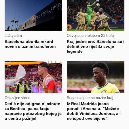
Jačaju tim
Osvojio je s ekipom 21 trofej
Barcelona oborila rekord
Kraj jedne ere: Barcelona se i
novim ulaznim transferom
definitivno riješila svoje
legende
Objavljen video
Saga kojoj se ne nazire kraj
Dedić nije odigrao ni minute
Iz Real Madrida jasno
za Benficu, pa na kraju
poručili Arsenalu: "Možete
napravio potez zbog kojeg je
dobiti Viniciusa Juniora, ali
u centru pažnje!
ne ispod ove cijene"