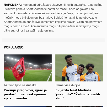
NAPOMENA:
Komentari odražavaju stavove njihovih autora/ica, a ne nužno
i stavove portala SportSport.ba te portal ne može i neće odgovarati za
sadržaj tih kometara. Komentari koji sadrže vrijeđanja, psovanja i vulgaran
riječnik mogu biti uklonjeni bez najave i objašnjenja, ali to ne obavezuje
SportSport.ba da obriše sve komentare koji krše pravila. Čitanjem prihvatate
mogućnost da među komentarima mogu biti pronađeni sadržaji koji mogu
biti u suprotnosti sa vašim uvjerenjima.
POPULARNO
Aktivno ljeto na Anfieldu
Nema više dvojbe
Počinju pregovori, igrač je
Zvijezda Real Madrida
pristao: Liverpool sprema
'prelomila': "Želim napustiti
sjajan transfer
klub"