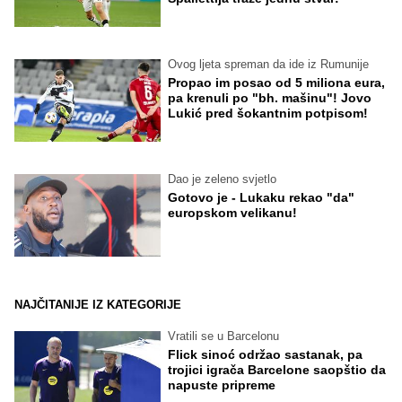
Ovog ljeta spreman da ide iz Rumunije
Propao im posao od 5 miliona eura,
pa krenuli po "bh. mašinu"! Jovo
Lukić pred šokantnim potpisom!
Dao je zeleno svjetlo
Gotovo je - Lukaku rekao "da"
europskom velikanu!
NAJČITANIJE IZ KATEGORIJE
Vratili se u Barcelonu
Flick sinoć održao sastanak, pa
trojici igrača Barcelone saopštio da
napuste pripreme