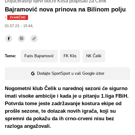
Dojučerašnji lijevi bočni Klisa potpisao za Čelik
Bajramović nova prinova na Bilinom polju
·
ZVANIČNO
01.07.23. - 15:44,
Teme:
Faris Bajramović
FK Klis
NK Čelik
Dodajte SportSport u vaš Google izbor
Nogometni klub Čelik u narednoj sezoni će sigurno
imati visoke ambicije i kada je u pitanju 1.liga FBiH.
Potvrda tome jeste zadržavanje kostura ekipe od
prošle sezone, te dolazak novih igrača, koji su
spremni da pokažu da ih crno-crveni nisu bez
razloga angažovali.