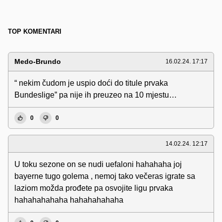
TOP KOMENTARI
Medo-Brundo
16.02.24. 17:17
“ nekim čudom je uspio doći do titule prvaka
Bundeslige” pa nije ih preuzeo na 10 mjestu…
0
0
14.02.24. 12:17
U toku sezone on se nudi uefaloni hahahaha joj
bayerne tugo golema , nemoj tako večeras igrate sa
laziom možda prođete pa osvojite ligu prvaka
hahahahahaha hahahahahaha