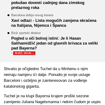
pokušao dovesti zadnjeg dana zimskog
prelaznog roka
Barcelona dobija novog trenera
Xavi odlazi - Lista mogućih zamjena skraćena
na Italijana, Nijemca i Španca
Bivši sportski direktor
Pogled u oči bolnoj istini: Je li Hasan
Salihamidžić jedan od glavnih krivaca za veliki
pad Bayerna?
·
RIJEČ, DVIJE...
Shvatio je očigledno Tuchel da u Minhenu s njim
nemaju namjeru ići dalje. Ponudio je svoje usluge
Barceloni i ozbiljno je zainteresovan za vođenje
katalonskog giganta.
Tuchel je na klupi Bayerna krajem prošle sezone
zamijenio Juliana Nagelsmanna i nekim čudom je uspio