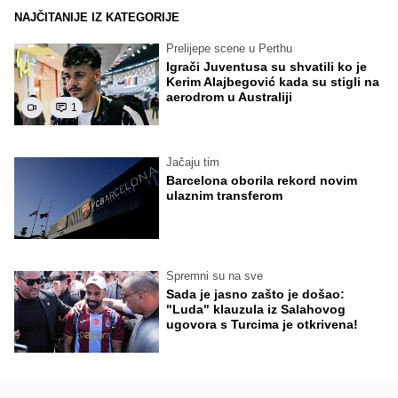
NAJČITANIJE IZ KATEGORIJE
Prelijepe scene u Perthu
Igrači Juventusa su shvatili ko je
Kerim Alajbegović kada su stigli na
aerodrom u Australiji
1
Jačaju tim
Barcelona oborila rekord novim
ulaznim transferom
Spremni su na sve
Sada je jasno zašto je došao:
"Luda" klauzula iz Salahovog
ugovora s Turcima je otkrivena!