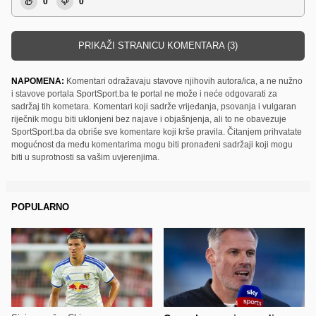
0
0
PRIKAŽI STRANICU KOMENTARA (3)
NAPOMENA:
Komentari odražavaju stavove njihovih autora/ica, a ne nužno
i stavove portala SportSport.ba te portal ne može i neće odgovarati za
sadržaj tih kometara. Komentari koji sadrže vrijeđanja, psovanja i vulgaran
riječnik mogu biti uklonjeni bez najave i objašnjenja, ali to ne obavezuje
SportSport.ba da obriše sve komentare koji krše pravila. Čitanjem prihvatate
mogućnost da među komentarima mogu biti pronađeni sadržaji koji mogu
biti u suprotnosti sa vašim uvjerenjima.
POPULARNO