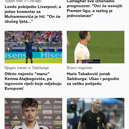
Sjajan meč u Chicagu
Carragher sve iznenadio
prognozom: "Oni će osvojiti
Leeds pobijedio Liverpool, a
Premier ligu, a razlog je
jedan komentar za
jednostavan"
Muharemovića je hit: "On će
idućeg ljeta..."
Njegov trener iz Salzburga
Bravo majstore
Otkrio najveću "manu"
Haris Tabaković junak
Kerima Alajbegovića, pa
Salzburga: Ušao i pogodio
izgovorio riječi koje odjekuju
za veliku pobjedu
Evropom!