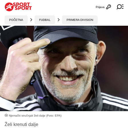
Prijava
Otvori profi
Ot
POČETNA
FUDBAL
PRIMERA DIVISION
Njemački stručnjak želi dalje (Foto: EPA)
Želi krenuti dalje