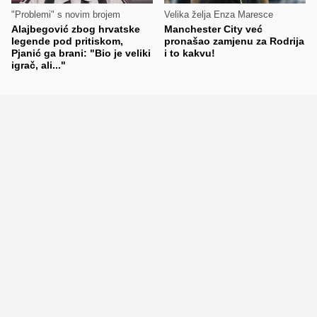
"Problemi" s novim brojem
Velika želja Enza Maresce
Alajbegović zbog hrvatske
Manchester City već
legende pod pritiskom,
pronašao zamjenu za Rodrija
Pjanić ga brani: "Bio je veliki
i to kakvu!
igrač, ali..."