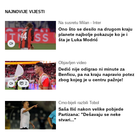
NAJNOVIJE VIJESTI
Na susretu Milan - Inter
Ono što se desilo na drugom kraju
planete najbolje pokazuje ko je i
šta je Luka Modrić
Objavljen video
Dedić nije odigrao ni minute za
Benficu, pa na kraju napravio potez
zbog kojeg je u centru pažnje!
2
Crno-bijeli razbili Tobol
Saša Ilić nakon velike pobjede
Partizana: "Dešavaju se neke
stvari..."