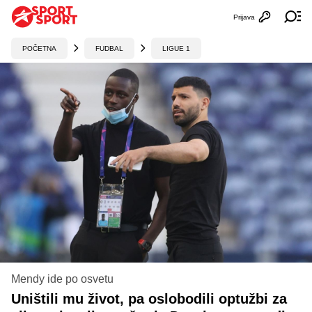
Prijava
Otvori profi
Ot
POČETNA
FUDBAL
LIGUE 1
Mendy ide po osvetu
Uništili mu život, pa oslobodili optužbi za