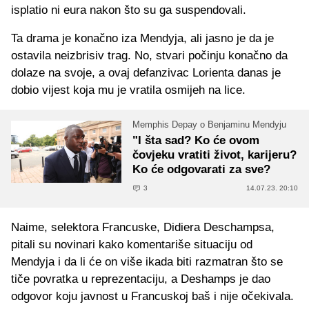
isplatio ni eura nakon što su ga suspendovali.
Ta drama je konačno iza Mendyja, ali jasno je da je
ostavila neizbrisiv trag. No, stvari počinju konačno da
dolaze na svoje, a ovaj defanzivac Lorienta danas je
dobio vijest koja mu je vratila osmijeh na lice.
Memphis Depay o Benjaminu Mendyju
"I šta sad? Ko će ovom
čovjeku vratiti život, karijeru?
Ko će odgovarati za sve?
3
14.07.23. 20:10
Naime, selektora Francuske, Didiera Deschampsa,
pitali su novinari kako komentariše situaciju od
Mendyja i da li će on više ikada biti razmatran što se
tiče povratka u reprezentaciju, a Deshamps je dao
odgovor koju javnost u Francuskoj baš i nije očekivala.