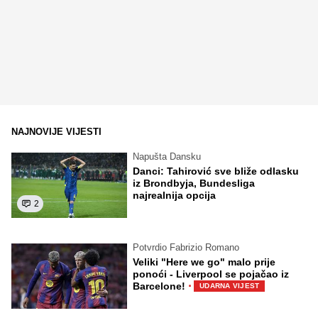
NAJNOVIJE VIJESTI
Napušta Dansku
Danci: Tahirović sve bliže odlasku
iz Brondbyja, Bundesliga
najrealnija opcija
2
Potvrdio Fabrizio Romano
Veliki "Here we go" malo prije
ponoći - Liverpool se pojačao iz
·
Barcelone!
UDARNA VIJEST