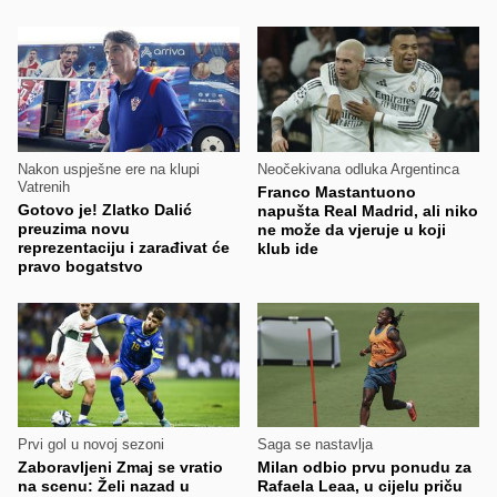
Nakon uspješne ere na klupi
Neočekivana odluka Argentinca
Vatrenih
Franco Mastantuono
Gotovo je! Zlatko Dalić
napušta Real Madrid, ali niko
preuzima novu
ne može da vjeruje u koji
reprezentaciju i zarađivat će
klub ide
pravo bogatstvo
Prvi gol u novoj sezoni
Saga se nastavlja
Zaboravljeni Zmaj se vratio
Milan odbio prvu ponudu za
na scenu: Želi nazad u
Rafaela Leaa, u cijelu priču