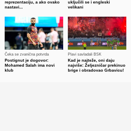
reprezentaciju, a ako ovako
uključili se i engleski
nastavi...
velikani
Čeka se zvanična potvrda
Plavi savladali BSK
Postignut je dogovor:
Kad je najteže, oni daju
Mohamed Salah ima novi
najviše: Željezničar prekinuo
klub
brige i obradovao Grbavicu!