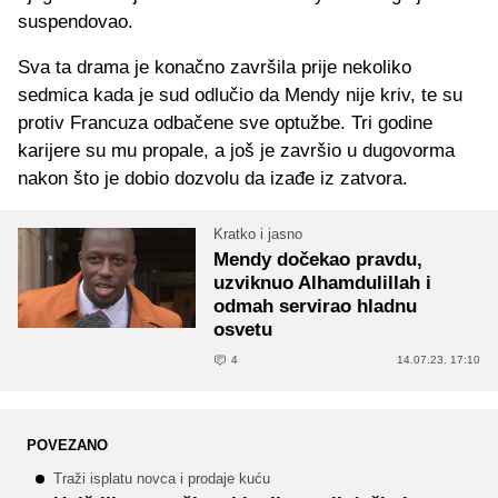
suspendovao.
Sva ta drama je konačno završila prije nekoliko
sedmica kada je sud odlučio da Mendy nije kriv, te su
protiv Francuza odbačene sve optužbe. Tri godine
karijere su mu propale, a još je završio u dugovorma
nakon što je dobio dozvolu da izađe iz zatvora.
Kratko i jasno
Mendy dočekao pravdu,
uzviknuo Alhamdulillah i
odmah servirao hladnu
osvetu
4
14.07.23. 17:10
POVEZANO
Traži isplatu novca i prodaje kuću