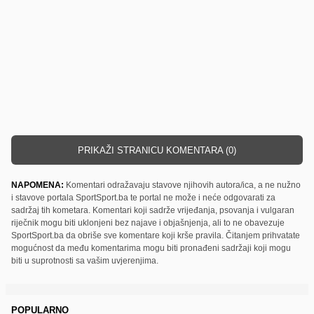
PRIKAŽI STRANICU KOMENTARA (0)
NAPOMENA:
Komentari odražavaju stavove njihovih autora/ica, a ne nužno
i stavove portala SportSport.ba te portal ne može i neće odgovarati za
sadržaj tih kometara. Komentari koji sadrže vrijeđanja, psovanja i vulgaran
riječnik mogu biti uklonjeni bez najave i objašnjenja, ali to ne obavezuje
SportSport.ba da obriše sve komentare koji krše pravila. Čitanjem prihvatate
mogućnost da među komentarima mogu biti pronađeni sadržaji koji mogu
biti u suprotnosti sa vašim uvjerenjima.
POPULARNO