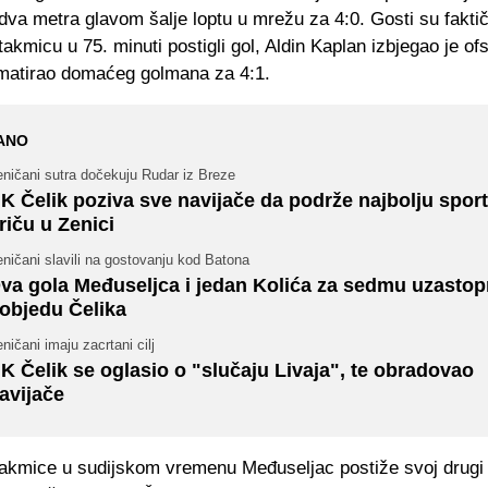
dva metra glavom šalje loptu u mrežu za 4:0. Gosti su faktič
akmicu u 75. minuti postigli gol, Aldin Kaplan izbjegao je o
i matirao domaćeg golmana za 4:1.
ANO
ničani sutra dočekuju Rudar iz Breze
K Čelik poziva sve navijače da podrže najbolju spor
riču u Zenici
ničani slavili na gostovanju kod Batona
va gola Međuseljca i jedan Kolića za sedmu uzasto
objedu Čelika
ničani imaju zacrtani cilj
K Čelik se oglasio o "slučaju Livaja", te obradovao
avijače
takmice u sudijskom vremenu Međuseljac postiže svoj drugi 