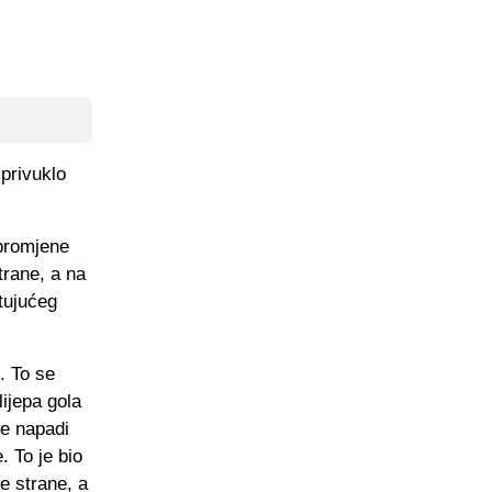
privuklo
 promjene
trane, a na
tujućeg
. To se
ijepa gola
se napadi
. To je bio
ve strane, a