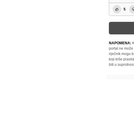
5
NAPOMENA:
K
portal ne može 
riječnik mogu b
koji krše pravi
biti u suprotnos