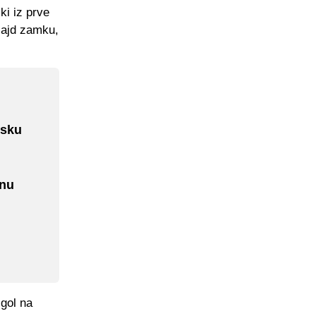
ki iz prve
fsajd zamku,
tsku
pnu
gol na