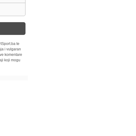
tSport.ba te
ja i vulgaran
 sve komentare
ji koji mogu