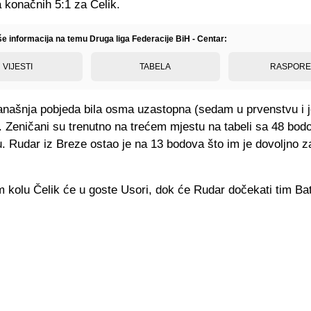
 konačnih 5:1 za Čelik.
še informacija na temu Druga liga Federacije BiH - Centar:
VIJESTI
TABELA
RASPOR
današnja pobjeda bila osma uzastopna (sedam u prvenstvu i 
 Zeničani su trenutno na trećem mjestu na tabeli sa 48 bod
. Rudar iz Breze ostao je na 13 bodova što im je dovoljno z
 kolu Čelik će u goste Usori, dok će Rudar dočekati tim Ba