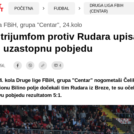
DRUGA LIGA FBIH
POČETNA
FUDBAL
(CENTAR)
a FBiH, grupa "Centar", 24.kolo
 trijumfom protiv Rudara upi
 uzastopnu pobjedu
:56,
4
4. kola Druge lige FBiH, grupa "Centar" nogometaši Čel
ionu Bilino polje dočekali tim Rudara iz Breze, te su oč
vu pobjedu rezultatom 5:1.