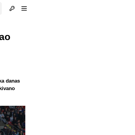
Otvori profil
Otvori meni
sao
ika danas
ekivano