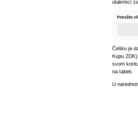
utakmici za
Potražite vi
Čeliku je 
Kupu ZDK).
svom kontu
na tabeli.
U narednom