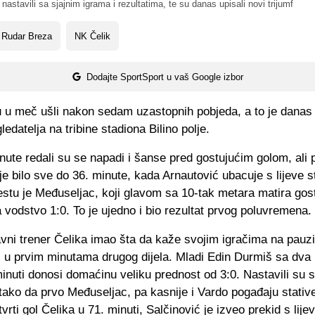
nastavili sa sjajnim igrama i rezultatima, te su danas upisali novi trijumf
 Rudar Breza
NK Čelik
Dodajte SportSport u vaš Google izbor
u u meč ušli nakon sedam uzastopnih pobjeda, a to je danas 
ledatelja na tribine stadiona Bilino polje.
ute redali su se napadi i šanse pred gostujućim golom, ali
ije bilo sve do 36. minute, kada Arnautović ubacuje s lijeve s
stu je Međuseljac, koji glavom sa 10-tak metara matira gos
vodstvo 1:0. To je ujedno i bio rezultat prvog poluvremena.
avni trener Čelika imao šta da kaže svojim igračima na pauzi
ć u prvim minutama drugog dijela. Mladi Edin Durmiš sa dva l
minuti donosi domaćinu veliku prednost od 3:0. Nastavili su 
ako da prvo Međuseljac, pa kasnije i Vardo pogađaju stative
vrti gol Čelika u 71. minuti, Salčinović je izveo prekid s lije