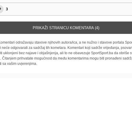
3
PRIKAŽI STRANICU KOMENTARA (4)
omentari odražavaju stavove njihovih autora/ica, a ne nužno i stavove portala Spor
i neće odgovarati za sadržaj tih kometara. Komentari koji sadrže vrijeđanja, psovan
iti uklonjeni bez najave i objašnjenja, ali to ne obavezuje SportSport.ba da obriše
la. Čitanjem prihvatate mogućnost da među komentarima mogu biti pronađeni sadrža
ti sa vašim uvjerenjima.