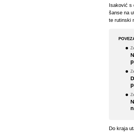
Isaković s 
šanse na ut
te rutinsk
POVEZ
Ze
N
p
Ze
D
p
Ze
N
n
Do kraja u