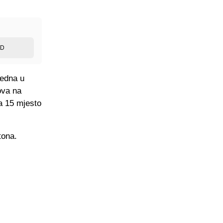
ED
jedna u
ova na
a 15 mjesto
tona.