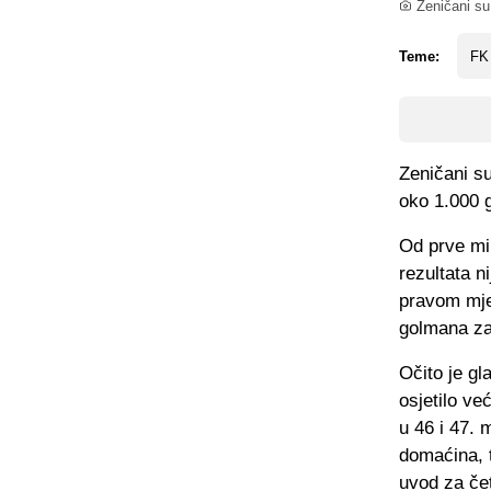
Zeničani su 
Teme:
FK
Zeničani s
oko 1.000 g
Od prve min
rezultata n
pravom mje
golmana za 
Očito je gl
osjetilo ve
u 46 i 47. 
domaćina, t
uvod za čet