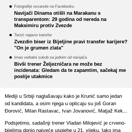
Fotografije osvanule na Facebooku
Navijači Dinama otišli na Marakanu s
transparentom: 29 godina od nereda na
Maksimiru protiv Zvezde
Terzić najavio transfer
Zvezdin biser iz Bijeljine pravi transfer karijere?
"On je grumen zlata"
Imao verbalni sukob sa jednim od navijača
Bivši trener Željezničara ne može bez
incidenata: Gledam da te zapamtim, sačekaj me
poslije utakmice
Mediji u Srbiji naglašavaju kako je Krunić samo jedan
od kandidata, a osim njega u opticaju su još Goran
Đorović, Milan Rastavac, Ivan Jovanović, Matjaž Kek...
Podsjetimo, sadašnji trener Vladan Milojević je crveno-
bijelima donio najveće uspjehe u 21. vijeku. Iako ima