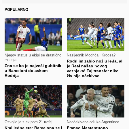
POPULARNO
Njegov status u ekipi se drastično
Nasljednik Modrića i Kroosa?
mijenja
Rodri im zabio nož u leđa, ali
Zna se ko je najveći gubitnik
je Real našao novog
u Barceloni dolaskom
veznjaka! Taj transfer niko
Rodrija
živ nije očekivao
Osvojio je s ekipom 21 trofej
Neočekivana odluka Argentinca
Kraj jedne ere: Barcelona se i
Franco Mastantuono