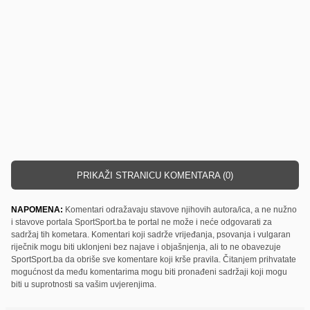
PRIKAŽI STRANICU KOMENTARA (0)
NAPOMENA:
Komentari odražavaju stavove njihovih autora/ica, a ne nužno
i stavove portala SportSport.ba te portal ne može i neće odgovarati za
sadržaj tih kometara. Komentari koji sadrže vrijeđanja, psovanja i vulgaran
riječnik mogu biti uklonjeni bez najave i objašnjenja, ali to ne obavezuje
SportSport.ba da obriše sve komentare koji krše pravila. Čitanjem prihvatate
mogućnost da među komentarima mogu biti pronađeni sadržaji koji mogu
biti u suprotnosti sa vašim uvjerenjima.