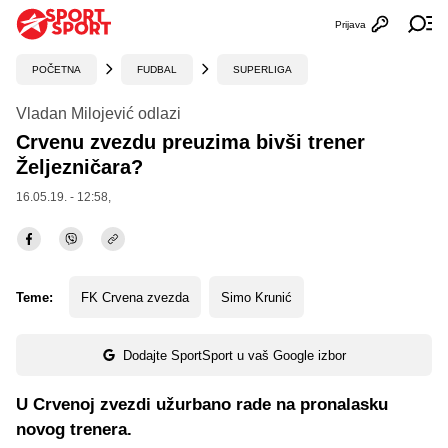
Prijava
Otvori profi
Ot
POČETNA
FUDBAL
SUPERLIGA
Vladan Milojević odlazi
Crvenu zvezdu preuzima bivši trener
Željezničara?
16.05.19. - 12:58,
Teme:
FK Crvena zvezda
Simo Krunić
Dodajte SportSport u vaš Google izbor
U Crvenoj zvezdi užurbano rade na pronalasku
novog trenera.