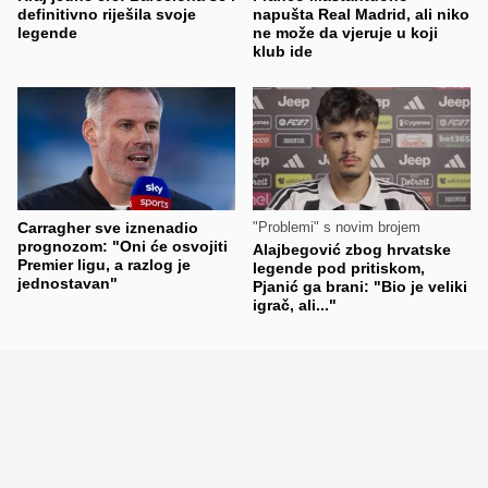
definitivno riješila svoje
napušta Real Madrid, ali niko
legende
ne može da vjeruje u koji
klub ide
Carragher sve iznenadio
"Problemi" s novim brojem
prognozom: "Oni će osvojiti
Alajbegović zbog hrvatske
Premier ligu, a razlog je
legende pod pritiskom,
jednostavan"
Pjanić ga brani: "Bio je veliki
igrač, ali..."