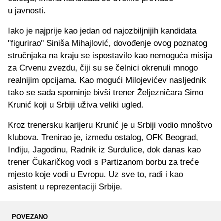
u javnosti.
Iako je najprije kao jedan od najozbiljnijih kandidata
"figurirao" Siniša Mihajlović, dovođenje ovog poznatog
stručnjaka na kraju se ispostavilo kao nemoguća misija
za Crvenu zvezdu, čiji su se čelnici okrenuli mnogo
realnijim opcijama. Kao mogući Milojevićev nasljednik
tako se sada spominje bivši trener Željezničara Simo
Krunić koji u Srbiji uživa veliki ugled.
Kroz trenersku karijeru Krunić je u Srbiji vodio mnoštvo
klubova. Trenirao je, između ostalog, OFK Beograd,
Inđiju, Jagodinu, Radnik iz Surdulice, dok danas kao
trener Čukaričkog vodi s Partizanom borbu za treće
mjesto koje vodi u Evropu. Uz sve to, radi i kao
asistent u reprezentaciji Srbije.
POVEZANO