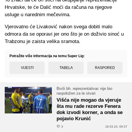
Hrvatske, te će Dalić moći da računa na njegove
usluge u narednim mečevima.
Vjerovatno će Livaković nakon svega dobiti malo
odmora da se oporavi jer ono što je on doživio sinoć u
Trabzonu je zaista velika sramota.
Potražite više informacija na temu Super Lig:
VIJESTI
TABELA
RASPORED
Bivši bh. reprezentativac nije bio
raspoložen za te stvari
Višća nije mogao da vjeruje
šta mu rade rezerve Fenera
dok izvodi korner, a onda se
pojavio Krunić
3
18.03.24. 09:37