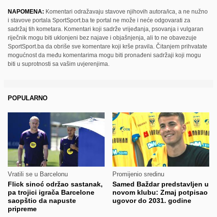
NAPOMENA:
Komentari odražavaju stavove njihovih autora/ica, a ne nužno
i stavove portala SportSport.ba te portal ne može i neće odgovarati za
sadržaj tih kometara. Komentari koji sadrže vrijeđanja, psovanja i vulgaran
riječnik mogu biti uklonjeni bez najave i objašnjenja, ali to ne obavezuje
SportSport.ba da obriše sve komentare koji krše pravila. Čitanjem prihvatate
mogućnost da među komentarima mogu biti pronađeni sadržaji koji mogu
biti u suprotnosti sa vašim uvjerenjima.
POPULARNO
Vratili se u Barcelonu
Promijenio sredinu
Flick sinoć održao sastanak,
Samed Baždar predstavljen u
pa trojici igrača Barcelone
novom klubu: Zmaj potpisao
saopštio da napuste
ugovor do 2031. godine
pripreme