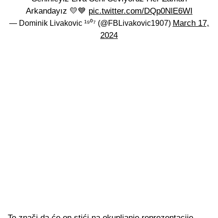
Arkandayız 💛💙
pic.twitter.com/DQp0NlE6WI
March 17,
— Dominik Livakovic ¹⁹⁰⁷ (@FBLivakovic1907)
2024
To znači da će on stići na okupljanje reprezentacije