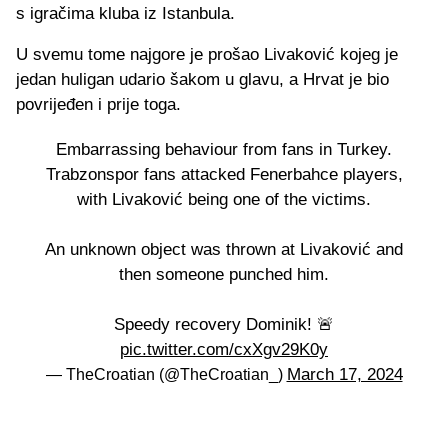
s igračima kluba iz Istanbula.
U svemu tome najgore je prošao Livaković kojeg je
jedan huligan udario šakom u glavu, a Hrvat je bio
povrijeđen i prije toga.
Embarrassing behaviour from fans in Turkey.
Trabzonspor fans attacked Fenerbahce players,
with Livaković being one of the victims.
An unknown object was thrown at Livaković and
then someone punched him.
Speedy recovery Dominik! 🚨
pic.twitter.com/cxXgv29K0y
March 17, 2024
— TheCroatian (@TheCroatian_)