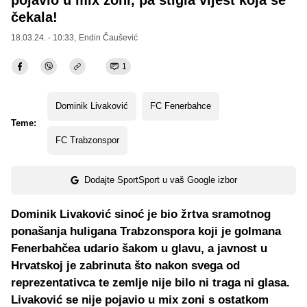
čekala!
18.03.24. - 10:33,
Endin Čaušević
1
Dominik Livaković
FC Fenerbahce
Teme:
FC Trabzonspor
Dodajte SportSport u vaš Google izbor
Dominik Livaković sinoć je bio žrtva sramotnog
ponašanja huligana Trabzonspora koji je golmana
Fenerbahčea udario šakom u glavu, a javnost u
Hrvatskoj je zabrinuta što nakon svega od
reprezentativca te zemlje nije bilo ni traga ni glasa.
Livaković se nije pojavio u mix zoni s ostatkom