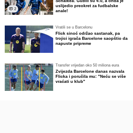
Schalkea: Gubili su 4:0, a onda je
uslijedio preokret za fudbalske
2
anale!
Vratili se u Barcelonu
Flick sinoć održao sastanak, pa
trojici igrača Barcelone saopštio da
napuste pripreme
Transfer vrijedan oko 50 miliona eura
Zvijezda Barcelone danas nazvala
Flicka i poručila mu: "Neću se više
vraćati u klub"