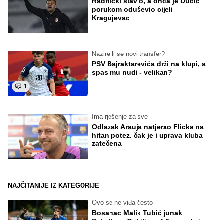
Radnički slavio, a onda je Dudić
porukom oduševio cijeli
Kragujevac
Nazire li se novi transfer?
PSV Bajraktarevića drži na klupi, a
spas mu nudi - velikan?
1
Ima rješenje za sve
Odlazak Arauja natjerao Flicka na
hitan potez, čak je i uprava kluba
zatečena
NAJČITANIJE IZ KATEGORIJE
Ovo se ne viđa često
Bosanac Malik Tubić junak