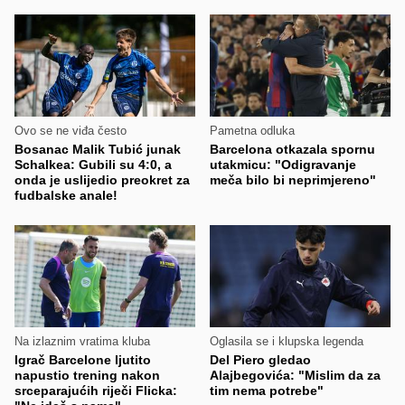
Ovo se ne viđa često
Pametna odluka
Bosanac Malik Tubić junak
Barcelona otkazala spornu
Schalkea: Gubili su 4:0, a
utakmicu: "Odigravanje
onda je uslijedio preokret za
meča bilo bi neprimjereno"
fudbalske anale!
Na izlaznim vratima kluba
Oglasila se i klupska legenda
Igrač Barcelone ljutito
Del Piero gledao
napustio trening nakon
Alajbegovića: "Mislim da za
srceparajućih riječi Flicka:
tim nema potrebe"