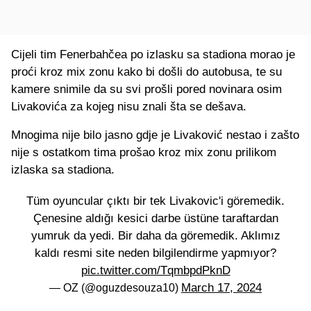
Cijeli tim Fenerbahčea po izlasku sa stadiona morao je
proći kroz mix zonu kako bi došli do autobusa, te su
kamere snimile da su svi prošli pored novinara osim
Livakovića za kojeg nisu znali šta se dešava.
Mnogima nije bilo jasno gdje je Livaković nestao i zašto
nije s ostatkom tima prošao kroz mix zonu prilikom
izlaska sa stadiona.
Tüm oyuncular çıktı bir tek Livakovic'i göremedik.
Çenesine aldığı kesici darbe üstüne taraftardan
yumruk da yedi. Bir daha da göremedik. Aklımız
kaldı resmi site neden bilgilendirme yapmıyor?
pic.twitter.com/TqmbpdPknD
March 17, 2024
— OZ (@oguzdesouza10)