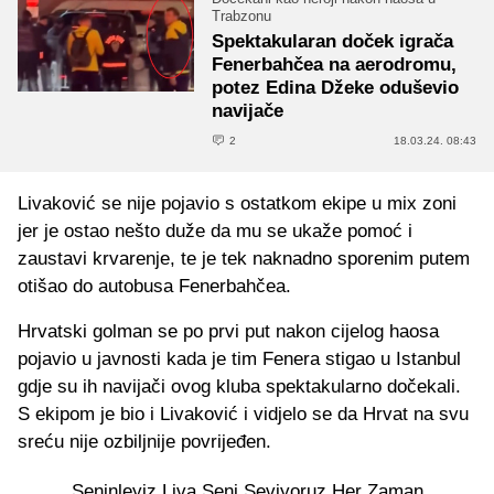
Trabzonu
Spektakularan doček igrača
Fenerbahčea na aerodromu,
potez Edina Džeke oduševio
navijače
2
18.03.24. 08:43
Livaković se nije pojavio s ostatkom ekipe u mix zoni
jer je ostao nešto duže da mu se ukaže pomoć i
zaustavi krvarenje, te je tek naknadno sporenim putem
otišao do autobusa Fenerbahčea.
Hrvatski golman se po prvi put nakon cijelog haosa
pojavio u javnosti kada je tim Fenera stigao u Istanbul
gdje su ih navijači ovog kluba spektakularno dočekali.
S ekipom je bio i Livaković i vidjelo se da Hrvat na svu
sreću nije ozbiljnije povrijeđen.
Seninleyiz Liva Seni Seviyoruz Her Zaman