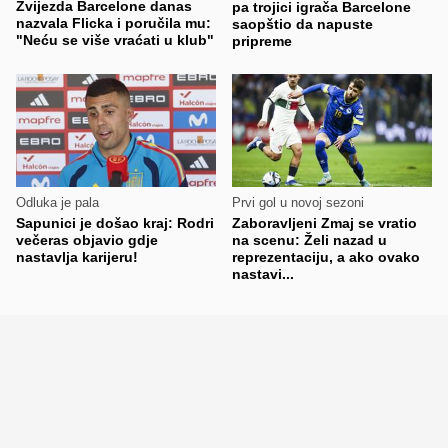
Zvijezda Barcelone danas
pa trojici igrača Barcelone
nazvala Flicka i poručila mu:
saopštio da napuste
"Neću se više vraćati u klub"
pripreme
Odluka je pala
Prvi gol u novoj sezoni
Sapunici je došao kraj: Rodri
Zaboravljeni Zmaj se vratio
večeras objavio gdje
na scenu: Želi nazad u
nastavlja karijeru!
reprezentaciju, a ako ovako
nastavi...