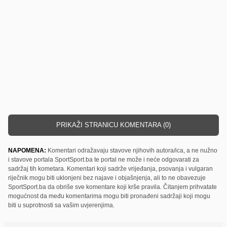
PRIKAŽI STRANICU KOMENTARA (0)
NAPOMENA:
Komentari odražavaju stavove njihovih autora/ica, a ne nužno
i stavove portala SportSport.ba te portal ne može i neće odgovarati za
sadržaj tih kometara. Komentari koji sadrže vrijeđanja, psovanja i vulgaran
riječnik mogu biti uklonjeni bez najave i objašnjenja, ali to ne obavezuje
SportSport.ba da obriše sve komentare koji krše pravila. Čitanjem prihvatate
mogućnost da među komentarima mogu biti pronađeni sadržaji koji mogu
biti u suprotnosti sa vašim uvjerenjima.