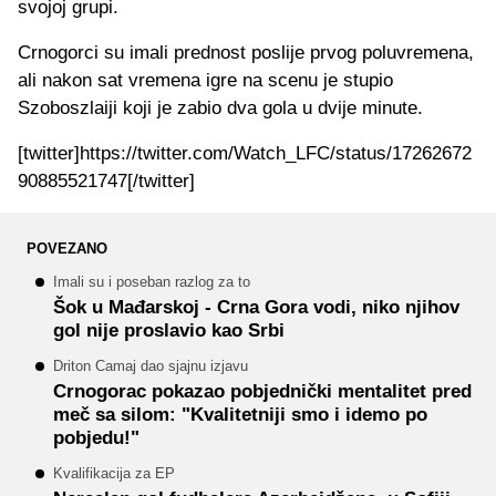
svojoj grupi.
Crnogorci su imali prednost poslije prvog poluvremena,
ali nakon sat vremena igre na scenu je stupio
Szoboszlaiji koji je zabio dva gola u dvije minute.
[twitter]https://twitter.com/Watch_LFC/status/17262672
90885521747[/twitter]
POVEZANO
Imali su i poseban razlog za to
Šok u Mađarskoj - Crna Gora vodi, niko njihov
gol nije proslavio kao Srbi
Driton Camaj dao sjajnu izjavu
Crnogorac pokazao pobjednički mentalitet pred
meč sa silom: "Kvalitetniji smo i idemo po
pobjedu!"
Kvalifikacija za EP