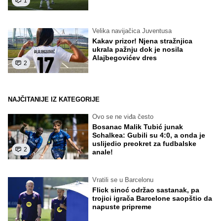
1
Velika navijačica Juventusa
Kakav prizor! Njena stražnjica
ukrala pažnju dok je nosila
Alajbegovićev dres
2
NAJČITANIJE IZ KATEGORIJE
Ovo se ne viđa često
Bosanac Malik Tubić junak
Schalkea: Gubili su 4:0, a onda je
uslijedio preokret za fudbalske
2
anale!
Vratili se u Barcelonu
Flick sinoć održao sastanak, pa
trojici igrača Barcelone saopštio da
napuste pripreme