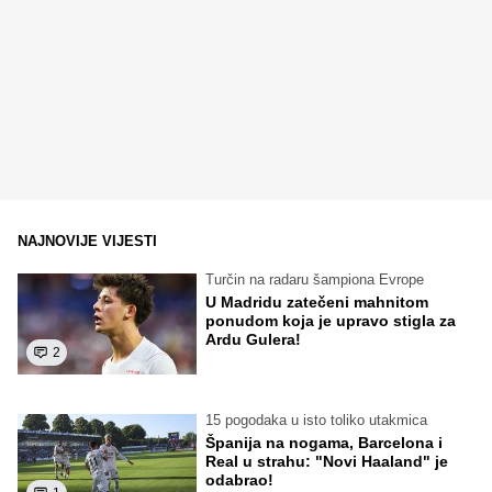
NAJNOVIJE VIJESTI
Turčin na radaru šampiona Evrope
U Madridu zatečeni mahnitom
ponudom koja je upravo stigla za
Ardu Gulera!
2
15 pogodaka u isto toliko utakmica
Španija na nogama, Barcelona i
Real u strahu: "Novi Haaland" je
odabrao!