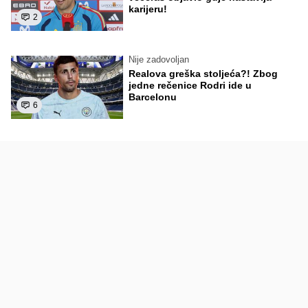
karijeru!
2
Nije zadovoljan
Realova greška stoljeća?! Zbog
jedne rečenice Rodri ide u
Barcelonu
6