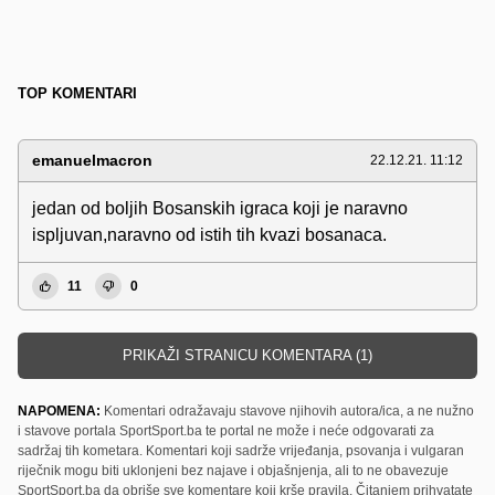
TOP KOMENTARI
emanuelmacron
22.12.21. 11:12
jedan od boljih Bosanskih igraca koji je naravno
ispljuvan,naravno od istih tih kvazi bosanaca.
11
0
PRIKAŽI STRANICU KOMENTARA (1)
NAPOMENA:
Komentari odražavaju stavove njihovih autora/ica, a ne nužno
i stavove portala SportSport.ba te portal ne može i neće odgovarati za
sadržaj tih kometara. Komentari koji sadrže vrijeđanja, psovanja i vulgaran
riječnik mogu biti uklonjeni bez najave i objašnjenja, ali to ne obavezuje
SportSport.ba da obriše sve komentare koji krše pravila. Čitanjem prihvatate