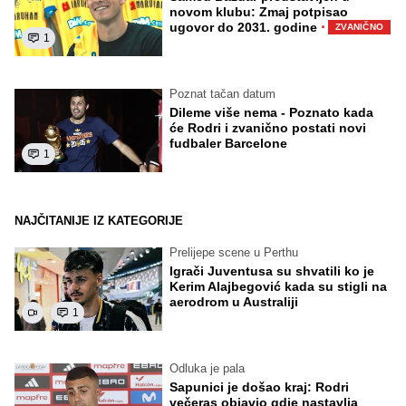
novom klubu: Zmaj potpisao
·
ugovor do 2031. godine
ZVANIČNO
1
Poznat tačan datum
Dileme više nema - Poznato kada
će Rodri i zvanično postati novi
fudbaler Barcelone
1
NAJČITANIJE IZ KATEGORIJE
Prelijepe scene u Perthu
Igrači Juventusa su shvatili ko je
Kerim Alajbegović kada su stigli na
aerodrom u Australiji
1
Odluka je pala
Sapunici je došao kraj: Rodri
večeras objavio gdje nastavlja