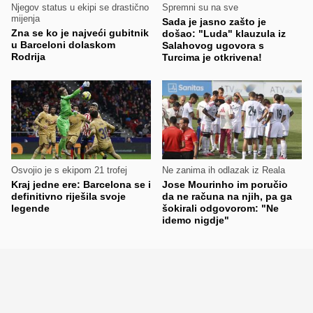
Njegov status u ekipi se drastično
Spremni su na sve
mijenja
Sada je jasno zašto je
Zna se ko je najveći gubitnik
došao: "Luda" klauzula iz
u Barceloni dolaskom
Salahovog ugovora s
Rodrija
Turcima je otkrivena!
Osvojio je s ekipom 21 trofej
Ne zanima ih odlazak iz Reala
Kraj jedne ere: Barcelona se i
Jose Mourinho im poručio
definitivno riješila svoje
da ne računa na njih, pa ga
legende
šokirali odgovorom: "Ne
idemo nigdje"