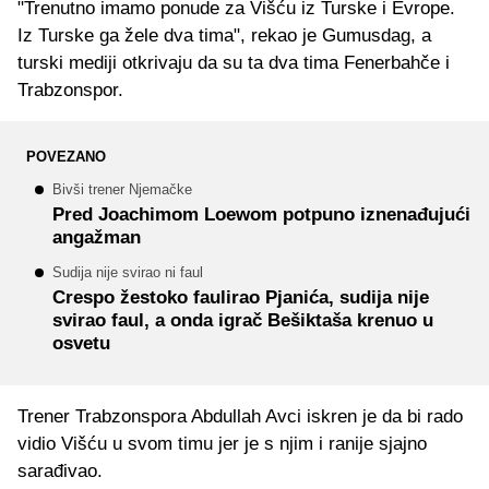
"Trenutno imamo ponude za Višću iz Turske i Evrope.
Iz Turske ga žele dva tima", rekao je Gumusdag, a
turski mediji otkrivaju da su ta dva tima Fenerbahče i
Trabzonspor.
POVEZANO
Bivši trener Njemačke
Pred Joachimom Loewom potpuno iznenađujući
angažman
Sudija nije svirao ni faul
Crespo žestoko faulirao Pjanića, sudija nije
svirao faul, a onda igrač Bešiktaša krenuo u
osvetu
Trener Trabzonspora Abdullah Avci iskren je da bi rado
vidio Višću u svom timu jer je s njim i ranije sjajno
sarađivao.