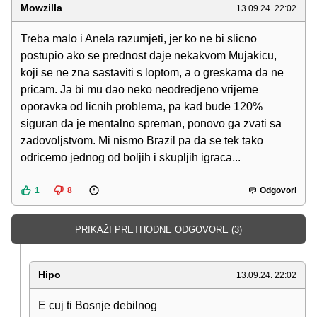
Mowzilla
13.09.24. 22:02
Treba malo i Anela razumjeti, jer ko ne bi slicno
postupio ako se prednost daje nekakvom Mujakicu,
koji se ne zna sastaviti s loptom, a o greskama da ne
pricam. Ja bi mu dao neko neodredjeno vrijeme
oporavka od licnih problema, pa kad bude 120%
siguran da je mentalno spreman, ponovo ga zvati sa
zadovoljstvom. Mi nismo Brazil pa da se tek tako
odricemo jednog od boljih i skupljih igraca...
1
8
Odgovori
PRIKAŽI PRETHODNE ODGOVORE (3)
Hipo
13.09.24. 22:02
E cuj ti Bosnje debilnog