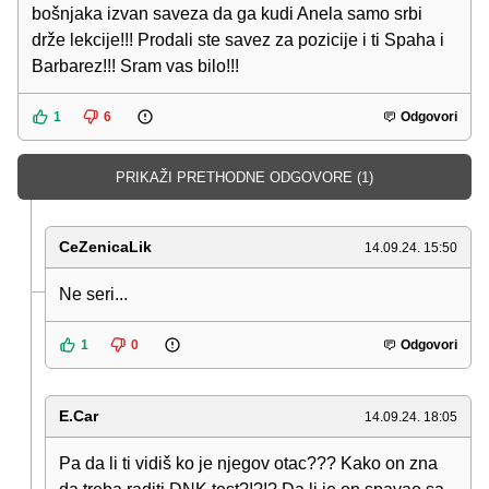
bošnjaka izvan saveza da ga kudi Anela samo srbi
drže lekcije!!! Prodali ste savez za pozicije i ti Spaha i
Barbarez!!! Sram vas bilo!!!
1
6
Odgovori
PRIKAŽI PRETHODNE ODGOVORE (1)
CeZenicaLik
14.09.24. 15:50
Ne seri...
1
0
Odgovori
E.Car
14.09.24. 18:05
Pa da li ti vidiš ko je njegov otac??? Kako on zna