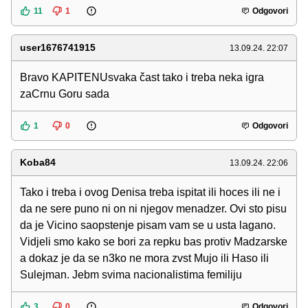
11
1
Odgovori
user1676741915
13.09.24. 22:07
Bravo KAPITENUsvaka čast tako i treba neka igra
zaCrnu Goru sada
1
0
Odgovori
Koba84
13.09.24. 22:06
Tako i treba i ovog Denisa treba ispitat ili hoces ili ne i
da ne sere puno ni on ni njegov menadzer. Ovi sto pisu
da je Vicino saopstenje pisam vam se u usta lagano.
Vidjeli smo kako se bori za repku bas protiv Madzarske
a dokaz je da se n3ko ne mora zvst Mujo ili Haso ili
Sulejman. Jebm svima nacionalistima femiliju
3
0
Odgovori