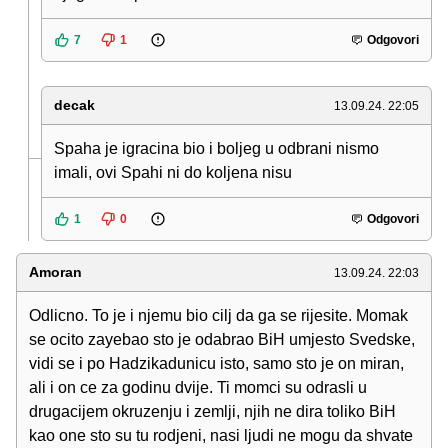
7
1
Odgovori
decak
13.09.24. 22:05
Spaha je igracina bio i boljeg u odbrani nismo
imali, ovi Spahi ni do koljena nisu
1
0
Odgovori
Amoran
13.09.24. 22:03
Odlicno. To je i njemu bio cilj da ga se rijesite. Momak
se ocito zayebao sto je odabrao BiH umjesto Svedske,
vidi se i po Hadzikadunicu isto, samo sto je on miran,
ali i on ce za godinu dvije. Ti momci su odrasli u
drugacijem okruzenju i zemlji, njih ne dira toliko BiH
kao one sto su tu rodjeni, nasi ljudi ne mogu da shvate