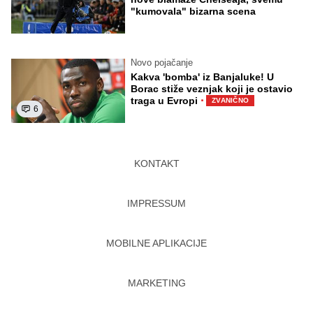
"kumovala" bizarna scena
Novo pojačanje
Kakva 'bomba' iz Banjaluke! U
Borac stiže veznjak koji je ostavio
·
traga u Evropi
ZVANIČNO
6
KONTAKT
IMPRESSUM
MOBILNE APLIKACIJE
MARKETING