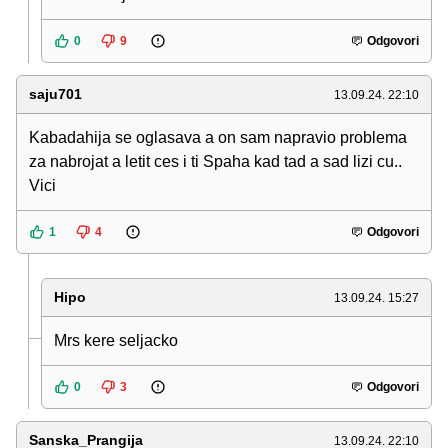
0
9
Odgovori
saju701
13.09.24. 22:10
Kabadahija se oglasava a on sam napravio problema
za nabrojat a letit ces i ti Spaha kad tad a sad lizi cu..
Vici
1
4
Odgovori
Hipo
13.09.24. 15:27
Mrs kere seljacko
0
3
Odgovori
Sanska_Prangija
13.09.24. 22:10