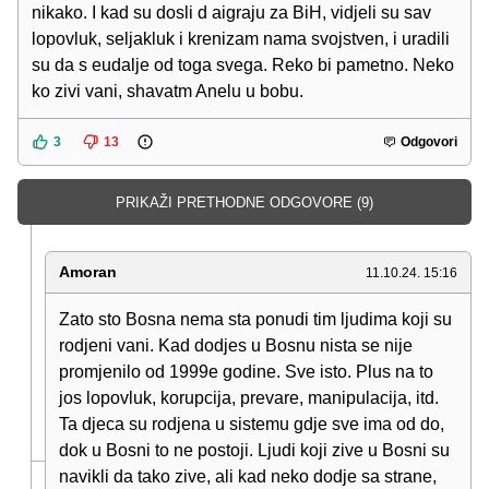
nikako. I kad su dosli d aigraju za BiH, vidjeli su sav
lopovluk, seljakluk i krenizam nama svojstven, i uradili
su da s eudalje od toga svega. Reko bi pametno. Neko
ko zivi vani, shavatm Anelu u bobu.
3
13
Odgovori
PRIKAŽI PRETHODNE ODGOVORE (9)
Amoran
11.10.24. 15:16
Zato sto Bosna nema sta ponudi tim ljudima koji su
rodjeni vani. Kad dodjes u Bosnu nista se nije
promjenilo od 1999e godine. Sve isto. Plus na to
jos lopovluk, korupcija, prevare, manipulacija, itd.
Ta djeca su rodjena u sistemu gdje sve ima od do,
dok u Bosni to ne postoji. Ljudi koji zive u Bosni su
navikli da tako zive, ali kad neko dodje sa strane,