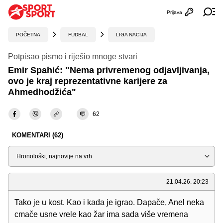
Prijava
Otvori profi
Ot
POČETNA
FUDBAL
LIGA NACIJA
Potpisao pismo i riješio mnoge stvari
Emir Spahić: "Nema privremenog odjavljivanja,
ovo je kraj reprezentativne karijere za
Ahmedhodžića"
62
KOMENTARI (62)
Sortiraj
21.04.26. 20:23
Tako je u kost. Kao i kada je igrao. Dapače, Anel neka
cmače usne vrele kao žar ima sada više vremena