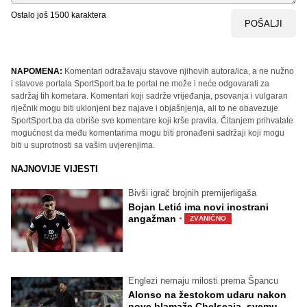
Ostalo još
1500
karaktera
POŠALJI
NAPOMENA:
Komentari odražavaju stavove njihovih autora/ica, a ne nužno
i stavove portala SportSport.ba te portal ne može i neće odgovarati za
sadržaj tih kometara. Komentari koji sadrže vrijeđanja, psovanja i vulgaran
riječnik mogu biti uklonjeni bez najave i objašnjenja, ali to ne obavezuje
SportSport.ba da obriše sve komentare koji krše pravila. Čitanjem prihvatate
mogućnost da među komentarima mogu biti pronađeni sadržaji koji mogu
biti u suprotnosti sa vašim uvjerenjima.
NAJNOVIJE VIJESTI
Bivši igrač brojnih premijerligaša
Bojan Letić ima novi inostrani
·
angažman
ZVANIČNO
Englezi nemaju milosti prema Špancu
Alonso na žestokom udaru nakon
nove blamaže Chelseaja, svemu