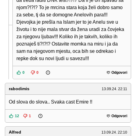
da treba raditi DNK test?!?!? Da li je on spavao sa
njom?!?!? To je mrcina stara koja želi dobro samo
za sebe, tj da se domogne Anelovih para!!!
Djevojka je prešla na Islam jer to je Anelu sve u
životu i to nije mala stvar da žena uradi za čovjeka
za njegovu ljubav!!! Koliko ih je takvih, koliko ih
poznaješ ti?!?!? Ostavite momka na miru i ja da
sam na njegovom mjestu, oca bih se odrekao i
repke dok su novi ljudi u savezu!!!
0
0
Odgovori
rabodimis
13.09.24. 22:11
Od slova do slova.. Svaka cast Emire !!
12
1
Odgovori
Alfred
13.09.24. 22:10