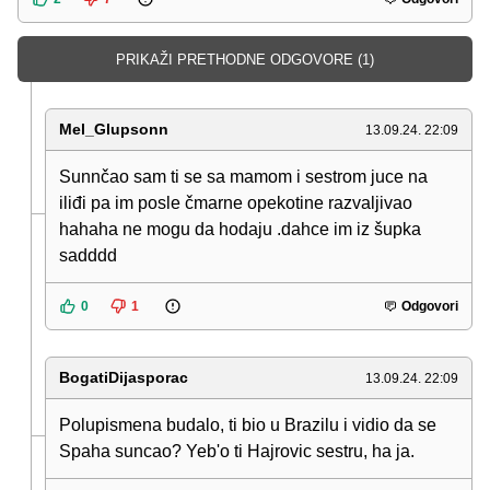
PRIKAŽI PRETHODNE ODGOVORE (1)
Mel_Glupsonn
13.09.24. 22:09
Sunnčao sam ti se sa mamom i sestrom juce na
iliđi pa im posle čmarne opekotine razvaljivao
hahaha ne mogu da hodaju .dahce im iz šupka
sadddd
0
1
Odgovori
BogatiDijasporac
13.09.24. 22:09
Polupismena budalo, ti bio u Brazilu i vidio da se
Spaha suncao? Yeb'o ti Hajrovic sestru, ha ja.