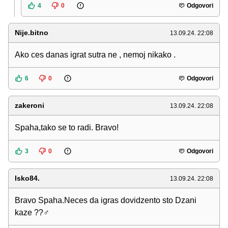
4
0
Odgovori
Nije.bitno
13.09.24. 22:08
Ako ces danas igrat sutra ne , nemoj nikako .
6
0
Odgovori
zakeroni
13.09.24. 22:08
Spaha,tako se to radi. Bravo!
3
0
Odgovori
Isko84.
13.09.24. 22:08
Bravo Spaha.Neces da igras dovidzento sto Dzani
kaze ??‍♂️