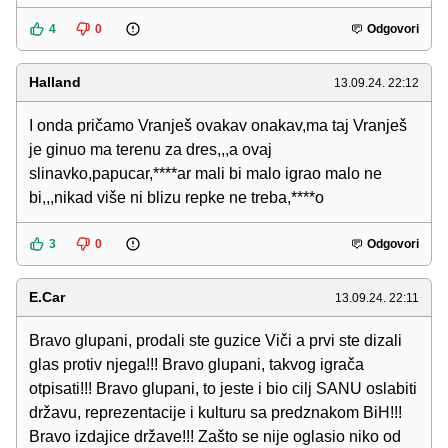
4
0
Odgovori
Halland
13.09.24. 22:12
I onda pričamo Vranješ ovakav onakav,ma taj Vranješ
je ginuo ma terenu za dres,,,a ovaj
slinavko,papucar,****ar mali bi malo igrao malo ne
bi,,,nikad više ni blizu repke ne treba,****o
3
0
Odgovori
E.Car
13.09.24. 22:11
Bravo glupani, prodali ste guzice Viči a prvi ste dizali
glas protiv njega!!! Bravo glupani, takvog igrača
otpisati!!! Bravo glupani, to jeste i bio cilj SANU oslabiti
državu, reprezentacije i kulturu sa predznakom BiH!!!
Bravo izdajice države!!! Zašto se nije oglasio niko od