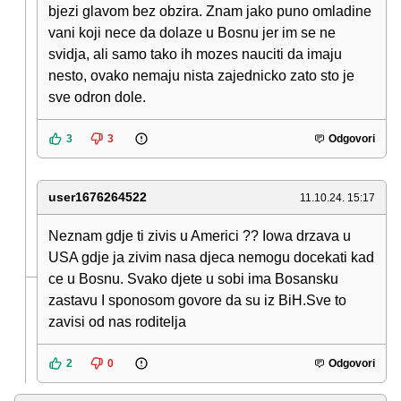
bjezi glavom bez obzira. Znam jako puno omladine
vani koji nece da dolaze u Bosnu jer im se ne
svidja, ali samo tako ih mozes nauciti da imaju
nesto, ovako nemaju nista zajednicko zato sto je
sve odron dole.
3
3
Odgovori
user1676264522
11.10.24. 15:17
Neznam gdje ti zivis u Americi ?? Iowa drzava u
USA gdje ja zivim nasa djeca nemogu docekati kad
ce u Bosnu. Svako djete u sobi ima Bosansku
zastavu I sponosom govore da su iz BiH.Sve to
zavisi od nas roditelja
2
0
Odgovori