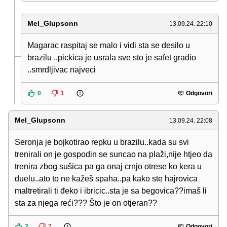
Mel_Glupsonn
13.09.24. 22:10
Magarac raspitaj se malo i vidi sta se desilo u
brazilu ..pickica je usrala sve sto je safet gradio
..smrdljivac najveci
0
1
Odgovori
Mel_Glupsonn
13.09.24. 22:08
Seronja je bojkotirao repku u brazilu..kada su svi
trenirali on je gospodin se suncao na plaži,nije htjeo da
trenira zbog sušica pa ga onaj crnjo otrese ko kera u
duelu..ato to ne kažeš spaha..pa kako ste hajrovica
maltretirali ti đeko i ibricic..sta je sa begovica??imaš li
sta za njega reći??? Što je on otjeran??
2
7
Odgovori