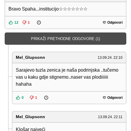
Bravo Spaha...institucijo☆☆☆☆☆☆☆
12
1
Odgovori
PRIKAŽI PRETHODNE ODGOVORE (1)
Mel_Glupsonn
13.09.24. 22:10
Sarajevo tuzla zenica je naša podrinjska ..tučemo
vas u kaku gdje stignemo..naser vas plodiiiiii
hahaha
0
1
Odgovori
Mel_Glupsonn
13.09.24. 22:11
Klošar najveći