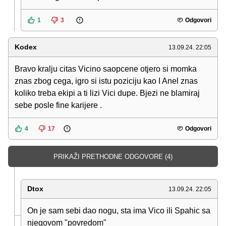
1
3
Odgovori
Kodex
13.09.24. 22:05
Bravo kralju citas Vicino saopcene otjero si momka
znas zbog cega, igro si istu poziciju kao I Anel znas
koliko treba ekipi a ti lizi Vici dupe. Bjezi ne blamiraj
sebe posle fine karijere .
4
17
Odgovori
PRIKAŽI PRETHODNE ODGOVORE (4)
Dtox
13.09.24. 22:05
On je sam sebi dao nogu, sta ima Vico ili Spahic sa
njegovom "povredom"