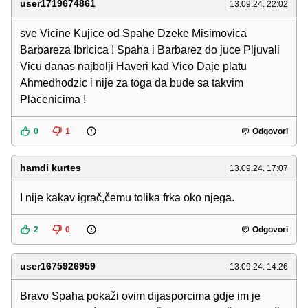
user1719674861
13.09.24. 22:02
sve Vicine Kujice od Spahe Dzeke Misimovica
Barbareza Ibricica ! Spaha i Barbarez do juce Pljuvali
Vicu danas najbolji Haveri kad Vico Daje platu
Ahmedhodzic i nije za toga da bude sa takvim
Placenicima !
0
1
Odgovori
hamdi kurtes
13.09.24. 17:07
I nije kakav igrač,čemu tolika frka oko njega.
2
0
Odgovori
user1675926959
13.09.24. 14:26
Bravo Spaha pokaži ovim dijasporcima gdje im je