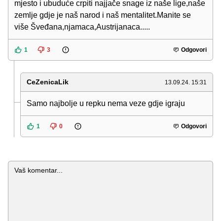
mjesto i ubuduće crpiti najjače snage iz naše lige,naše
zemlje gdje je naš narod i naš mentalitet.Manite se
više Šveđana,njamaca,Austrijanaca.....
1
3
Odgovori
CeZenicaLik
13.09.24. 15:31
Samo najbolje u repku nema veze gdje igraju
1
0
Odgovori
Komentar