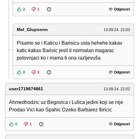
2
1
Odgovori
Mel_Glupsonn
13.09.24. 22:03
Pisamo se i Katicu i Barisicu usta hehehe kakav
katic kakav Barisic jesil ti normalan magarac
polovnjaci ko i mama ti ona razljevuša
0
3
Odgovori
user1719674861
13.09.24. 22:02
Ahmedhodzic uz Begovica i Lulica jedini koji se nije
Prodao Vici kao Spahic Dzeko Barbarez Ibricic
0
1
Odgovori