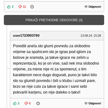
3
11
Odgovori
PRIKAŽI PRETHODNE ODGOVORE (3)
user1723903760
13.09.24. 15:28
Porediti anela sto glumi povredu za slobodno
vrijeme sa spahicem sto je igrao pod iglom za
bolove je sramota, ja takve igrace ne zelim u
reprezentaciji, ko je on vise, sad nek ima slobodno
vrijeme, za mene nije ni za spomenut, s tim
karakterom nece dugo dogurati, puno je takvi bilo
sto su glumili povredu i bili u klubu i uzmali pare,
brzo se nije culo za takve igrace i sami sebi
pokvarili karijeru, on nije daleko o takvi!
2
0
Odgovori