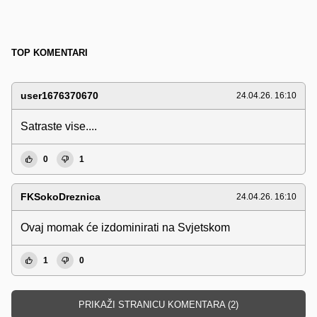
TOP KOMENTARI
user1676370670
24.04.26. 16:10
Satraste vise....
0
1
FKSokoDreznica
24.04.26. 16:10
Ovaj momak će izdominirati na Svjetskom
1
0
PRIKAŽI STRANICU KOMENTARA (2)