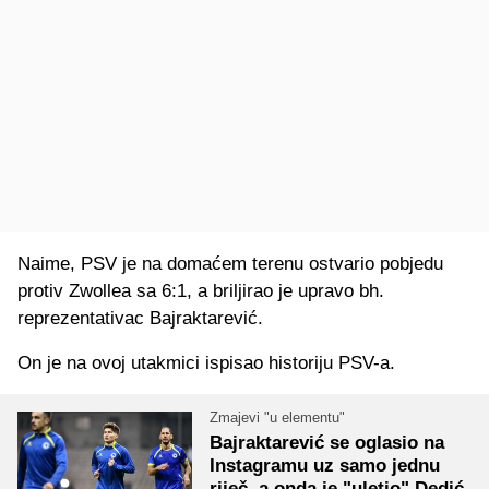
Naime, PSV je na domaćem terenu ostvario pobjedu
protiv Zwollea sa 6:1, a briljirao je upravo bh.
reprezentativac Bajraktarević.
On je na ovoj utakmici ispisao historiju PSV-a.
Zmajevi "u elementu"
Bajraktarević se oglasio na
Instagramu uz samo jednu
riječ, a onda je "uletio" Dedić