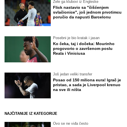
Žele ga klubovi iz Engleske
Flick nastavio sa "čišćenjem
svlačionice", još jednom prvotimcu
poručio da napusti Barcelonu
Posebni je bio kratak i jasan
Ko čeka, taj i dočeka: Mourinho
progovorio o završenom poslu
Reala i Viniciusa
Još jedan veliki transfer
Posao od 150 miliona eura! Igrač je
pristao, a sada je Liverpool krenuo
na sve ili ništa
NAJČITANIJE IZ KATEGORIJE
Ovo se ne viđa često