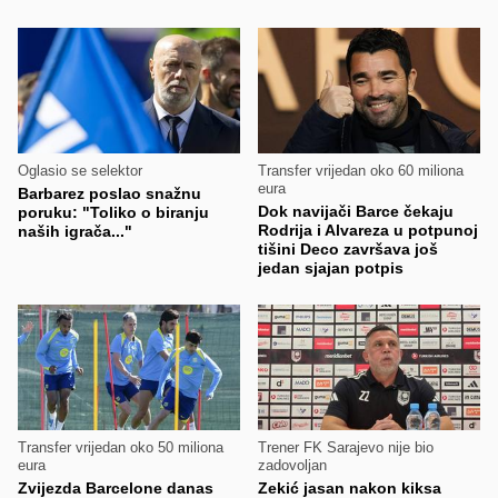
Oglasio se selektor
Transfer vrijedan oko 60 miliona
eura
Barbarez poslao snažnu
Dok navijači Barce čekaju
poruku: "Toliko o biranju
Rodrija i Alvareza u potpunoj
naših igrača..."
tišini Deco završava još
jedan sjajan potpis
Transfer vrijedan oko 50 miliona
Trener FK Sarajevo nije bio
eura
zadovoljan
Zvijezda Barcelone danas
Zekić jasan nakon kiksa