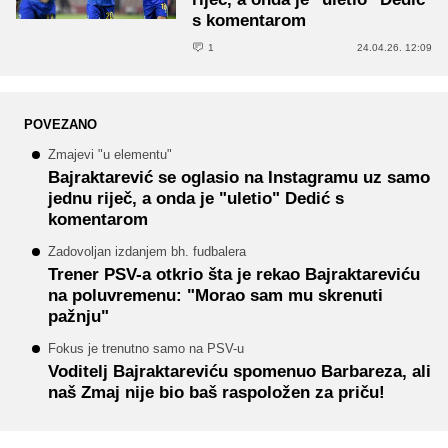
s komentarom
1
24.04.26. 12:09
POVEZANO
Zmajevi "u elementu"
Bajraktarević se oglasio na Instagramu uz samo
jednu riječ, a onda je "uletio" Dedić s
komentarom
Zadovoljan izdanjem bh. fudbalera
Trener PSV-a otkrio šta je rekao Bajraktareviću
na poluvremenu: "Morao sam mu skrenuti
pažnju"
Fokus je trenutno samo na PSV-u
Voditelj Bajraktareviću spomenuo Barbareza, ali
naš Zmaj nije bio baš raspoložen za priču!