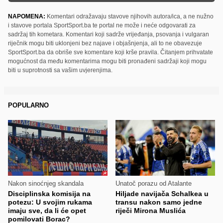
NAPOMENA:
Komentari odražavaju stavove njihovih autora/ica, a ne nužno
i stavove portala SportSport.ba te portal ne može i neće odgovarati za
sadržaj tih kometara. Komentari koji sadrže vrijeđanja, psovanja i vulgaran
riječnik mogu biti uklonjeni bez najave i objašnjenja, ali to ne obavezuje
SportSport.ba da obriše sve komentare koji krše pravila. Čitanjem prihvatate
mogućnost da među komentarima mogu biti pronađeni sadržaji koji mogu
biti u suprotnosti sa vašim uvjerenjima.
POPULARNO
Nakon sinoćnjeg skandala
Unatoč porazu od Atalante
Disciplinska komisija na
Hiljade navijača Schalkea u
potezu: U svojim rukama
transu nakon samo jedne
imaju sve, da li će opet
riječi Mirona Muslića
pomilovati Borac?