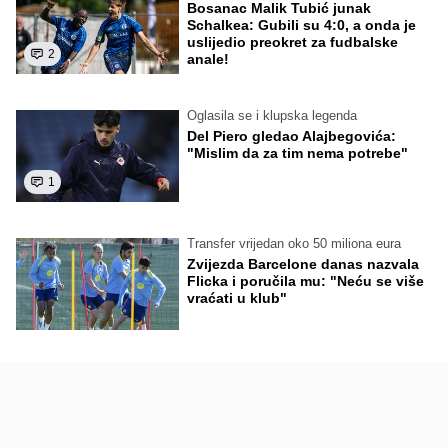
Bosanac Malik Tubić junak
Schalkea: Gubili su 4:0, a onda je
uslijedio preokret za fudbalske
2
anale!
Oglasila se i klupska legenda
Del Piero gledao Alajbegovića:
"Mislim da za tim nema potrebe"
1
Transfer vrijedan oko 50 miliona eura
Zvijezda Barcelone danas nazvala
Flicka i poručila mu: "Neću se više
vraćati u klub"