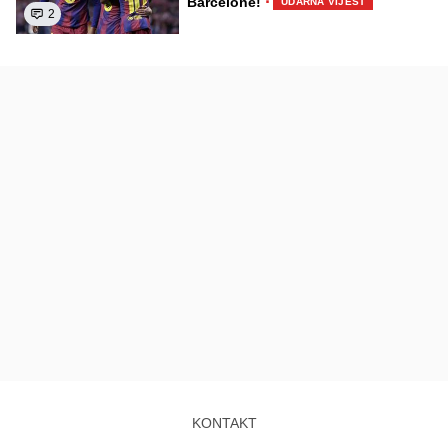
·
Barcelone!
UDARNA VIJEST
2
KONTAKT