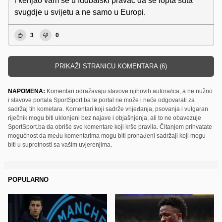
i kenjao vam se u fudbalski pravac da se lopta šuta
svugdje u svijetu a ne samo u Europi.
3
0
PRIKAŽI STRANICU KOMENTARA (6)
NAPOMENA:
Komentari odražavaju stavove njihovih autora/ica, a ne nužno
i stavove portala SportSport.ba te portal ne može i neće odgovarati za
sadržaj tih kometara. Komentari koji sadrže vrijeđanja, psovanja i vulgaran
riječnik mogu biti uklonjeni bez najave i objašnjenja, ali to ne obavezuje
SportSport.ba da obriše sve komentare koji krše pravila. Čitanjem prihvatate
mogućnost da među komentarima mogu biti pronađeni sadržaji koji mogu
biti u suprotnosti sa vašim uvjerenjima.
POPULARNO