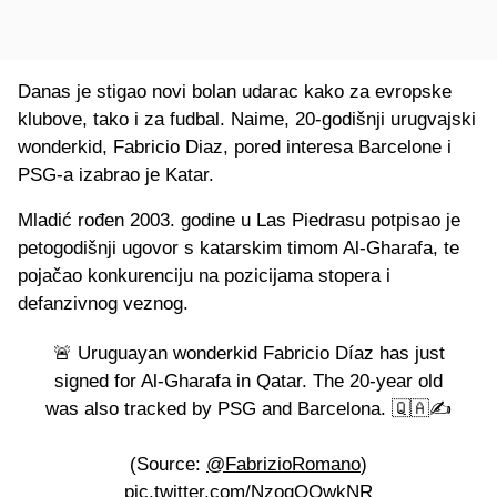
Danas je stigao novi bolan udarac kako za evropske
klubove, tako i za fudbal. Naime, 20-godišnji urugvajski
wonderkid, Fabricio Diaz, pored interesa Barcelone i
PSG-a izabrao je Katar.
Mladić rođen 2003. godine u Las Piedrasu potpisao je
petogodišnji ugovor s katarskim timom Al-Gharafa, te
pojačao konkurenciju na pozicijama stopera i
defanzivnog veznog.
🚨 Uruguayan wonderkid Fabricio Díaz has just
signed for Al-Gharafa in Qatar. The 20-year old
was also tracked by PSG and Barcelona. 🇶🇦✍️
(Source:
@FabrizioRomano
)
pic.twitter.com/NzogQQwkNR