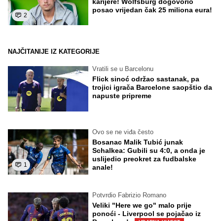
karijere! Wolfsburg dogovorio
posao vrijedan čak 25 miliona eura!
2
NAJČITANIJE IZ KATEGORIJE
Vratili se u Barcelonu
Flick sinoć održao sastanak, pa
trojici igrača Barcelone saopštio da
napuste pripreme
Ovo se ne viđa često
Bosanac Malik Tubić junak
Schalkea: Gubili su 4:0, a onda je
uslijedio preokret za fudbalske
1
anale!
Potvrdio Fabrizio Romano
Veliki "Here we go" malo prije
ponoći - Liverpool se pojačao iz