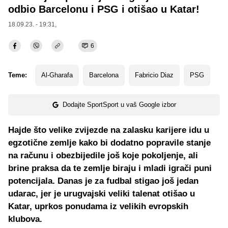
odbio Barcelonu i PSG i otišao u Katar!
18.09.23. - 19:31,
6
Teme:
Al-Gharafa
Barcelona
Fabricio Diaz
PSG
Dodajte SportSport u vaš Google izbor
Hajde što velike zvijezde na zalasku karijere idu u
egzotične zemlje kako bi dodatno popravile stanje
na računu i obezbijedile još koje pokoljenje, ali
brine praksa da te zemlje biraju i mladi igrači puni
potencijala. Danas je za fudbal stigao još jedan
udarac, jer je urugvajski veliki talenat otišao u
Katar, uprkos ponudama iz velikih evropskih
klubova.