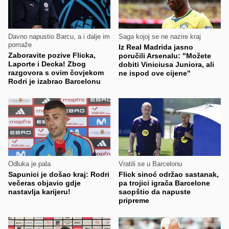
Davno napustio Barcu, a i dalje im
Saga kojoj se ne nazire kraj
pomaže
Iz Real Madrida jasno
Zaboravite pozive Flicka,
poručili Arsenalu: "Možete
Laporte i Decka! Zbog
dobiti Viniciusa Juniora, ali
razgovora s ovim čovjekom
ne ispod ove cijene"
Rodri je izabrao Barcelonu
Odluka je pala
Vratili se u Barcelonu
Sapunici je došao kraj: Rodri
Flick sinoć održao sastanak,
večeras objavio gdje
pa trojici igrača Barcelone
nastavlja karijeru!
saopštio da napuste
pripreme