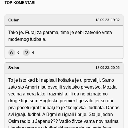
TOP KOMENTARI
Culer
18.09.23. 19:32
Tako je. Furaj za parama, time je sebi zatvorio vrata
modernog fudbala.
0
4
Ss.ba
18.09.23. 20:06
To je isto kad bi napisali košarka je u provaliji. Samo
zato sto Ameri nisu osvojili svjetsko prvenstvo. Mozda
vecina amera tako i razmislja. Ili da ne piznajemo
druge lige sem Engleske premier lige zato jer su oni
prvi poceli igrat fudbal,i to je "kolijevka" fudbala. Danas
svi igraju fudbal. A Bgmi su igrali i prije. Šta je jedan
Osim radio u Japanu??? Vadio živce vama novinarima