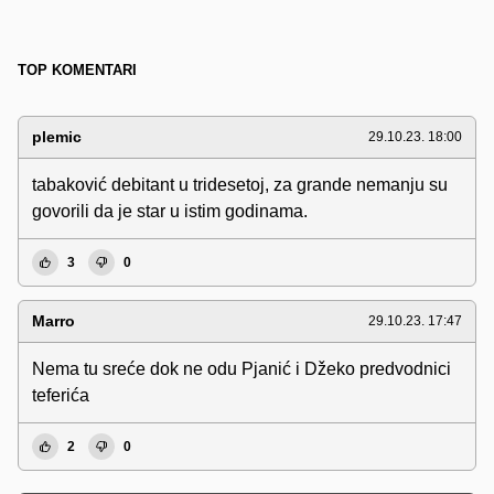
TOP KOMENTARI
plemic
29.10.23. 18:00
tabaković debitant u tridesetoj, za grande nemanju su
govorili da je star u istim godinama.
3
0
Marro
29.10.23. 17:47
Nema tu sreće dok ne odu Pjanić i Džeko predvodnici
teferića
2
0