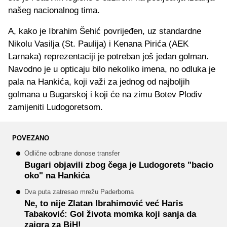
našeg nacionalnog tima.
A, kako je Ibrahim Šehić povrijeđen, uz standardne
Nikolu Vasilja (St. Paulija) i Kenana Pirića (AEK
Larnaka) reprezentaciji je potreban još jedan golman.
Navodno je u opticaju bilo nekoliko imena, no odluka je
pala na Hankića, koji važi za jednog od najboljih
golmana u Bugarskoj i koji će na zimu Botev Plodiv
zamijeniti Ludogoretsom.
POVEZANO
Odlične odbrane donose transfer
Bugari objavili zbog čega je Ludogorets "bacio
oko" na Hankića
Dva puta zatresao mrežu Paderborna
Ne, to nije Zlatan Ibrahimović već Haris
Tabaković: Gol života momka koji sanja da
zaigra za BiH!