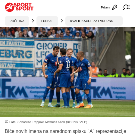
Prijava
Otvori profi
Ot
POČETNA
FUDBAL
KVALIFIKACIJE ZA EVROPSKO PRVENSTVO
Foto: Sebastian Räppold Matthias Koch (Reuters / AFP)
Biće novih imena na narednom spisku "A" reprezentacije