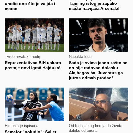
Tajming istog je zapalio
uradio ono što je valjda i
maštu navijača Arsenala!
morao
Tvrde hrvatski mediji
Napušta klub
Reprezentativac BiH uskoro
Sada je svima jasno zašto se
postaje novi igrač Hajduka!
on nije radovao dolasku
Alajbegovića, Juventus ga
jutros odmah prodao!
Historija je ispisana
Od fudbalskog heroja do života
daleko od terena
Semafor "poludio": Svijet