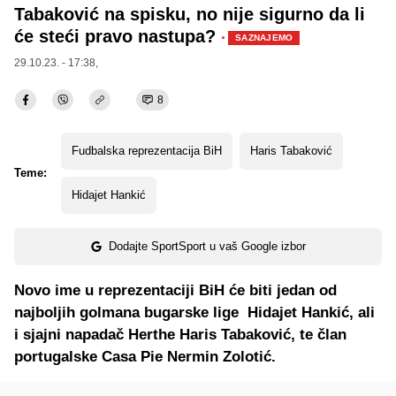
Tabaković na spisku, no nije sigurno da li
će steći pravo nastupa?
·
SAZNAJEMO
29.10.23. - 17:38,
8
Fudbalska reprezentacija BiH
Haris Tabaković
Teme:
Hidajet Hankić
Dodajte SportSport u vaš Google izbor
Novo ime u reprezentaciji BiH će biti jedan od
najboljih golmana bugarske lige Hidajet Hankić, ali
i sjajni napadač Herthe Haris Tabaković, te član
portugalske Casa Pie Nermin Zolotić.