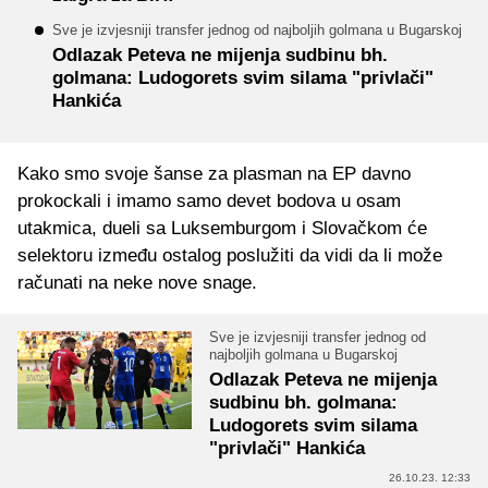
Sve je izvjesniji transfer jednog od najboljih golmana u Bugarskoj
Odlazak Peteva ne mijenja sudbinu bh.
golmana: Ludogorets svim silama "privlači"
Hankića
Kako smo svoje šanse za plasman na EP davno
prokockali i imamo samo devet bodova u osam
utakmica, dueli sa Luksemburgom i Slovačkom će
selektoru između ostalog poslužiti da vidi da li može
računati na neke nove snage.
Sve je izvjesniji transfer jednog od
najboljih golmana u Bugarskoj
Odlazak Peteva ne mijenja
sudbinu bh. golmana:
Ludogorets svim silama
"privlači" Hankića
26.10.23. 12:33