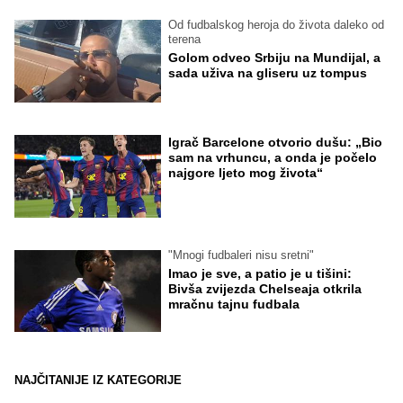
Od fudbalskog heroja do života daleko od
terena
Golom odveo Srbiju na Mundijal, a
sada uživa na gliseru uz tompus
Igrač Barcelone otvorio dušu: „Bio
sam na vrhuncu, a onda je počelo
najgore ljeto mog života“
"Mnogi fudbaleri nisu sretni"
Imao je sve, a patio je u tišini:
Bivša zvijezda Chelseaja otkrila
mračnu tajnu fudbala
NAJČITANIJE IZ KATEGORIJE