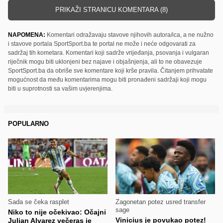
PRIKAŽI STRANICU KOMENTARA (8)
NAPOMENA:
Komentari odražavaju stavove njihovih autora/ica, a ne nužno
i stavove portala SportSport.ba te portal ne može i neće odgovarati za
sadržaj tih kometara. Komentari koji sadrže vrijeđanja, psovanja i vulgaran
riječnik mogu biti uklonjeni bez najave i objašnjenja, ali to ne obavezuje
SportSport.ba da obriše sve komentare koji krše pravila. Čitanjem prihvatate
mogućnost da među komentarima mogu biti pronađeni sadržaji koji mogu
biti u suprotnosti sa vašim uvjerenjima.
POPULARNO
Sada se čeka rasplet
Zagonetan potez usred transfer
sage
Niko to nije očekivao: Očajni
Vinicius je povukao potez!
Julian Alvarez večeras je