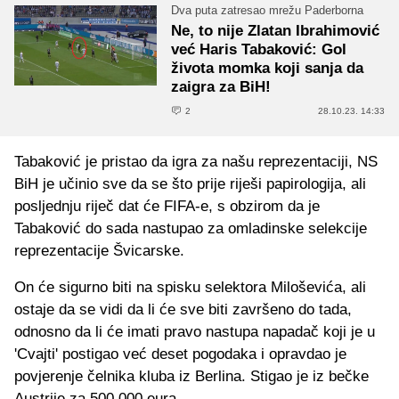
Dva puta zatresao mrežu Paderborna
Ne, to nije Zlatan Ibrahimović
već Haris Tabaković: Gol
života momka koji sanja da
zaigra za BiH!
2
28.10.23. 14:33
Tabaković je pristao da igra za našu reprezentaciji, NS
BiH je učinio sve da se što prije riješi papirologija, ali
posljednju riječ dat će FIFA-e, s obzirom da je
Tabaković do sada nastupao za omladinske selekcije
reprezentacije Švicarske.
On će sigurno biti na spisku selektora Miloševića, ali
ostaje da se vidi da li će sve biti završeno do tada,
odnosno da li će imati pravo nastupa napadač koji je u
'Cvajti' postigao već deset pogodaka i opravdao je
povjerenje čelnika kluba iz Berlina. Stigao je iz bečke
Austrije za 500.000 eura.