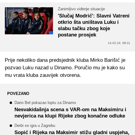
Zanimljivo viđenje situacije
'Slučaj Modrić': Slavni Vatreni
otkrio šta uništava Luku i
slabu tačku zbog koje
postane prosjek
14.02.24. 08:11
Prije nekoliko dana predsjednik kluba Mirko Barišić je
pozvao Luku nazad u Dinamo. Poručio mu je kako su
mu vrata kluba zauvijek otvorena.
POVEZANO
Dario Bel pokazao loptu za Dinamo
Nesvakidašnja scena s VAR-om na Maksimiru i
nevjerica na klupi Rijeke zbog konačne odluke
Derbi se igra u Zagrebu
Sopić i Rijeka na Maksimir stižu gladni uspjeha,