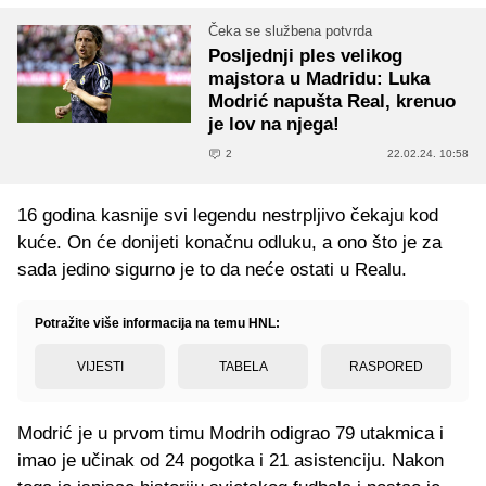
Čeka se službena potvrda
Posljednji ples velikog
majstora u Madridu: Luka
Modrić napušta Real, krenuo
je lov na njega!
2
22.02.24. 10:58
16 godina kasnije svi legendu nestrpljivo čekaju kod
kuće. On će donijeti konačnu odluku, a ono što je za
sada jedino sigurno je to da neće ostati u Realu.
Potražite više informacija na temu HNL:
VIJESTI
TABELA
RASPORED
Modrić je u prvom timu Modrih odigrao 79 utakmica i
imao je učinak od 24 pogotka i 21 asistenciju. Nakon