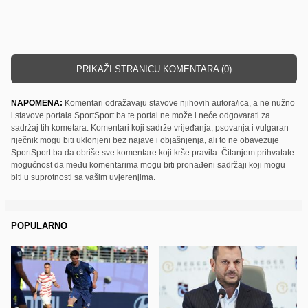
PRIKAŽI STRANICU KOMENTARA (0)
NAPOMENA:
Komentari odražavaju stavove njihovih autora/ica, a ne nužno
i stavove portala SportSport.ba te portal ne može i neće odgovarati za
sadržaj tih kometara. Komentari koji sadrže vrijeđanja, psovanja i vulgaran
riječnik mogu biti uklonjeni bez najave i objašnjenja, ali to ne obavezuje
SportSport.ba da obriše sve komentare koji krše pravila. Čitanjem prihvatate
mogućnost da među komentarima mogu biti pronađeni sadržaji koji mogu
biti u suprotnosti sa vašim uvjerenjima.
POPULARNO