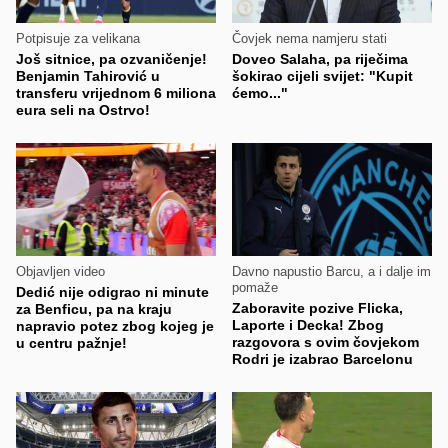
Potpisuje za velikana
Čovjek nema namjeru stati
Još sitnice, pa ozvaničenje!
Doveo Salaha, pa riječima
Benjamin Tahirović u
šokirao cijeli svijet: "Kupit
transferu vrijednom 6 miliona
ćemo..."
eura seli na Ostrvo!
Objavljen video
Davno napustio Barcu, a i dalje im
pomaže
Dedić nije odigrao ni minute
Zaboravite pozive Flicka,
za Benficu, pa na kraju
Laporte i Decka! Zbog
napravio potez zbog kojeg je
razgovora s ovim čovjekom
u centru pažnje!
Rodri je izabrao Barcelonu