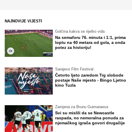
NAJNOVIJE VIJESTI
Golčina kakva se rijetko viđa
Na semaforu 76. minuta i 1:1, prima
loptu na 40 metara od gola, a onda
potez za historiju!
Sarajevo Film Festival
Četvrto ljeto zaredom Trg slobode
postaje Naše mjesto - Bingo Ljetno
kino Tuzla
Zamjena za Brunu Guimaraesa
Svi su mislili da se Newcastle
raspada, no nemoralna ponuda za
njemačkog igrača govori drugačije