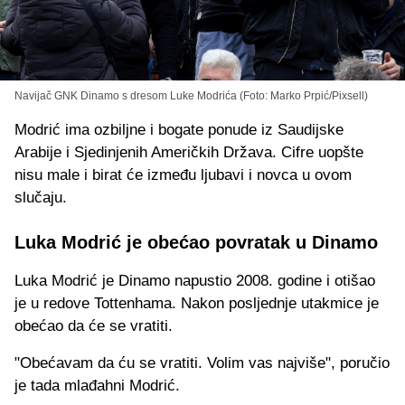
Navijač GNK Dinamo s dresom Luke Modrića (Foto: Marko Prpić/Pixsell)
Modrić ima ozbiljne i bogate ponude iz Saudijske
Arabije i Sjedinjenih Američkih Država. Cifre uopšte
nisu male i birat će između ljubavi i novca u ovom
slučaju.
Luka Modrić je obećao povratak u Dinamo
Luka Modrić je Dinamo napustio 2008. godine i otišao
je u redove Tottenhama. Nakon posljednje utakmice je
obećao da će se vratiti.
"Obećavam da ću se vratiti. Volim vas najviše", poručio
je tada mlađahni Modrić.