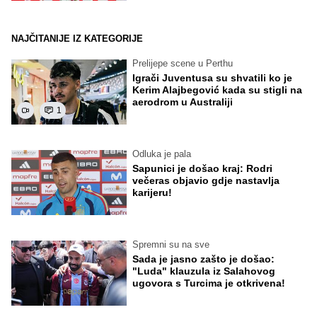
NAJČITANIJE IZ KATEGORIJE
Prelijepe scene u Perthu
Igrači Juventusa su shvatili ko je
Kerim Alajbegović kada su stigli na
aerodrom u Australiji
1
Odluka je pala
Sapunici je došao kraj: Rodri
večeras objavio gdje nastavlja
karijeru!
Spremni su na sve
Sada je jasno zašto je došao:
"Luda" klauzula iz Salahovog
ugovora s Turcima je otkrivena!