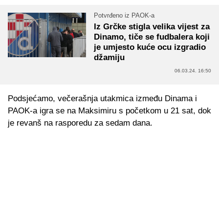
Potvrđeno iz PAOK-a
Iz Grčke stigla velika vijest za
Dinamo, tiče se fudbalera koji
je umjesto kuće ocu izgradio
džamiju
06.03.24. 16:50
Podsjećamo, večerašnja utakmica između Dinama i
PAOK-a igra se na Maksimiru s početkom u 21 sat, dok
je revanš na rasporedu za sedam dana.