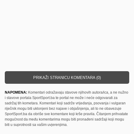
PRIKAŽI STRANICU KOMENTARA (0)
NAPOMENA:
Komentari odražavaju stavove njihovih autora/ica, a ne nužno
i stavove portala SportSport.ba te portal ne može i neće odgovarati za
sadržaj tih kometara. Komentari koji sadrže vrijeđanja, psovanja i vulgaran
riječnik mogu biti uklonjeni bez najave i objašnjenja, ali to ne obavezuje
SportSport.ba da obriše sve komentare koji krše pravila. Čitanjem prihvatate
mogućnost da među komentarima mogu biti pronađeni sadržaji koji mogu
biti u suprotnosti sa vašim uvjerenjima.