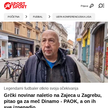
Prijava
Otvori profi
Ot
POČETNA
FUDBAL
UEFA KONFERENCIJSKA LIGA
Legendarni fudbaler otkrio svoja očekivanja
Grčki novinar naletio na Zajeca u Zagrebu,
pitao ga za meč Dinamo - PAOK, a on ih
sve iznenadio