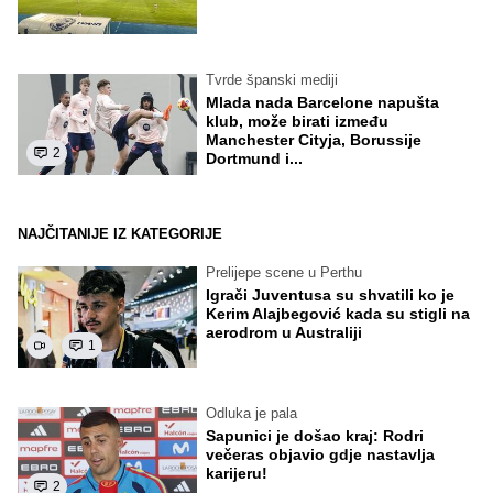
Tvrde španski mediji
Mlada nada Barcelone napušta
klub, može birati između
Manchester Cityja, Borussije
2
Dortmund i...
NAJČITANIJE IZ KATEGORIJE
Prelijepe scene u Perthu
Igrači Juventusa su shvatili ko je
Kerim Alajbegović kada su stigli na
aerodrom u Australiji
1
Odluka je pala
Sapunici je došao kraj: Rodri
večeras objavio gdje nastavlja
karijeru!
2