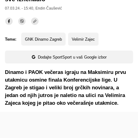
07.03.24. - 15:40,
Endin Čaušević
Teme:
GNK Dinamo Zagreb
Velimir Zajec
Dodajte SportSport u vaš Google izbor
Dinamo i PAOK večeras igraju na Maksimiru prvu
utakmicu osmine finala Konferencijske lige. U
Zagreb je stigao i veliki broj grčkih novinara, a
jedan od njih jutros je naletio na ulici na Velimira
Zajeca kojeg je pitao oko večerašnje utakmice.