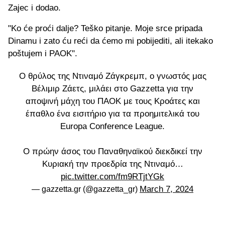
Zajec i dodao.
"Ko će proći dalje? Teško pitanje. Moje srce pripada
Dinamu i zato ću reći da ćemo mi pobijediti, ali itekako
poštujem i PAOK".
Ο θρύλος της Ντιναμό Ζάγκρεμπ, ο γνωστός μας
Βέλιμιρ Ζάετς, μιλάει στο Gazzetta για την
αποψινή μάχη του ΠΑΟΚ με τους Κροάτες και
έπαθλο ένα εισιτήριο για τα προημιτελικά του
Europa Conference League.
Ο πρώην άσος του Παναθηναϊκού διεκδικεί την
Κυριακή την προεδρία της Ντιναμό…
pic.twitter.com/fm9RTjtYGk
March 7, 2024
— gazzetta.gr (@gazzetta_gr)