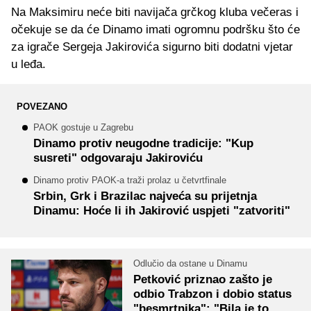
Na Maksimiru neće biti navijača grčkog kluba večeras i
očekuje se da će Dinamo imati ogromnu podršku što će
za igrače Sergeja Jakirovića sigurno biti dodatni vjetar
u leđa.
POVEZANO
PAOK gostuje u Zagrebu
Dinamo protiv neugodne tradicije: "Kup
susreti" odgovaraju Jakiroviću
Dinamo protiv PAOK-a traži prolaz u četvrtfinale
Srbin, Grk i Brazilac najveća su prijetnja
Dinamu: Hoće li ih Jakirović uspjeti "zatvoriti"
Odlučio da ostane u Dinamu
Petković priznao zašto je
odbio Trabzon i dobio status
"besmrtnika": "Bila je to