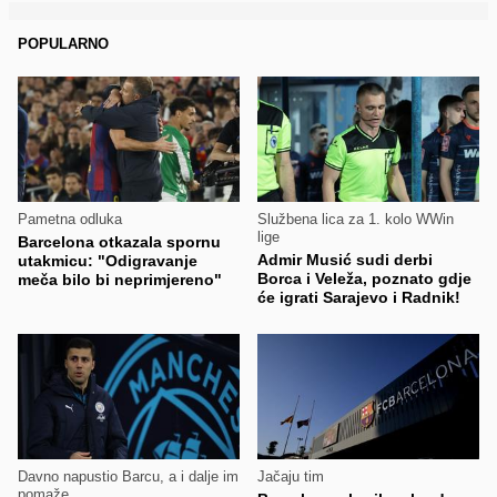
POPULARNO
Pametna odluka
Službena lica za 1. kolo WWin
lige
Barcelona otkazala spornu
Admir Musić sudi derbi
utakmicu: "Odigravanje
Borca i Veleža, poznato gdje
meča bilo bi neprimjereno"
će igrati Sarajevo i Radnik!
Davno napustio Barcu, a i dalje im
Jačaju tim
pomaže