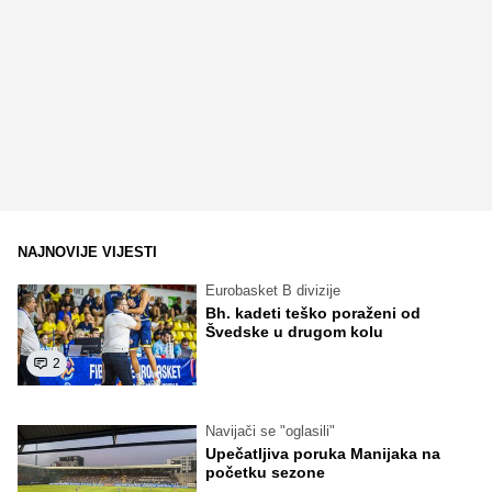
NAJNOVIJE VIJESTI
Eurobasket B divizije
Bh. kadeti teško poraženi od
Švedske u drugom kolu
2
Navijači se "oglasili"
Upečatljiva poruka Manijaka na
početku sezone