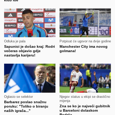
Odluka je pala
Potpisat će ugovor na dvije godine
Sapunici je došao kraj: Rodri
Manchester City ima novog
večeras objavio gdje
golmana!
nastavlja karijeru!
Oglasio se selektor
Njegov status u ekipi se drastično
mijenja
Barbarez poslao snažnu
Zna se ko je najveći gubitnik
poruku: "Toliko o biranju
u Barceloni dolaskom
naših igrača..."
Rodrija