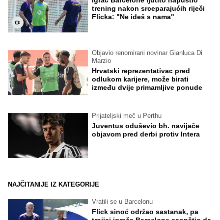
Igrač Barcelone ljutito napustio
trening nakon srceparajućih riječi
Flicka: "Ne ideš s nama"
Objavio renomirani novinar Gianluca Di
Marzio
Hrvatski reprezentativac pred
odlukom karijere, može birati
između dvije primamljive ponude
Prijateljski meč u Perthu
Juventus oduševio bh. navijače
objavom pred derbi protiv Intera
NAJČITANIJE IZ KATEGORIJE
Vratili se u Barcelonu
Flick sinoć održao sastanak, pa
trojici igrača Barcelone saopštio da