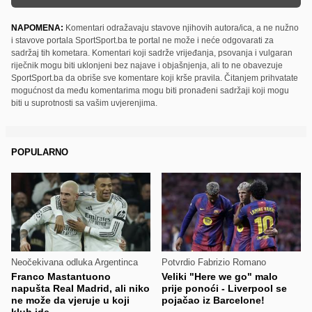
NAPOMENA:
Komentari odražavaju stavove njihovih autora/ica, a ne nužno
i stavove portala SportSport.ba te portal ne može i neće odgovarati za
sadržaj tih kometara. Komentari koji sadrže vrijeđanja, psovanja i vulgaran
riječnik mogu biti uklonjeni bez najave i objašnjenja, ali to ne obavezuje
SportSport.ba da obriše sve komentare koji krše pravila. Čitanjem prihvatate
mogućnost da među komentarima mogu biti pronađeni sadržaji koji mogu
biti u suprotnosti sa vašim uvjerenjima.
POPULARNO
Neočekivana odluka Argentinca
Potvrdio Fabrizio Romano
Franco Mastantuono
Veliki "Here we go" malo
napušta Real Madrid, ali niko
prije ponoći - Liverpool se
ne može da vjeruje u koji
pojačao iz Barcelone!
klub ide