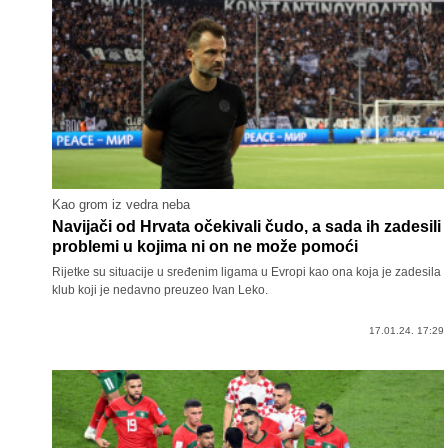
Kao grom iz vedra neba
Navijači od Hrvata očekivali čudo, a sada ih zadesili
problemi u kojima ni on ne može pomoći
Rijetke su situacije u sređenim ligama u Evropi kao ona koja je zadesila
klub koji je nedavno preuzeo Ivan Leko.
17.01.24. 17:29