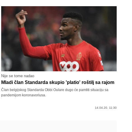
Nije se tome nadao
Mladi član Standarda skupio 'platio' roštilj sa rajom
Član belgijskog Standarda Obbi Oulare dugo će pamtiti situaciju sa
pandemijom koronavoriusa.
14.04.20. 11:30