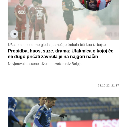
Užasne scene smo gledali, a noć je trebala biti kao iz bajke
Prosidba, haos, suze, drama: Utakmica o kojoj će
se dugo pričati završila je na najgori način
Nevjerovatne scene stižu nam večeras iz Belgije.
23.10.22. 21:37