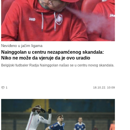
Neviđeno u jačim ligama
Nainggolan u centru nezapamćenog skandala:
Niko ne može da vjeruje da je ovo uradio
Belgijski fudbaler Radja Nainggolan našao se u centru novog skandala.
1
18.10.22. 10:09