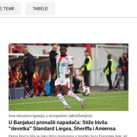
E TEME
TABELE
Ima iskustvo igranja u evropskim takmičenjima
U Banjaluci pronašli napadača: Stiže bivša
"devetka" Standard Liegea, Sheriffa i Amiensa
Ekipa Borca bila je jako blizu plasmana u ligašku fazu Evropske lige, ali