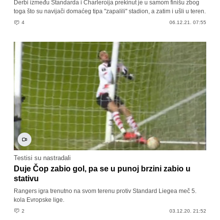
Derbi između Standarda i Charleroija prekinut je u samom finišu zbog
toga što su navijači domaćeg tipa "zapalili" stadion, a zatim i ušli u teren.
4
06.12.21. 07:55
Testisi su nastradali
Duje Čop zabio gol, pa se u punoj brzini zabio u
stativu
Rangers igra trenutno na svom terenu protiv Standard Liegea meč 5.
kola Evropske lige.
2
03.12.20. 21:52