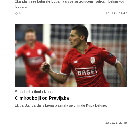
Skandal trese belgijski fudbal, a u sve su uključeni i velikani belgijskog
fudbala.
5
17.01.22. 14:47
Standard u finalu Kupa
Cimirot bolji od Prevljaka
Ekipa Standarda iz Liega plasirala se u finale Kupa Belgije.
13.03.21. 22:48