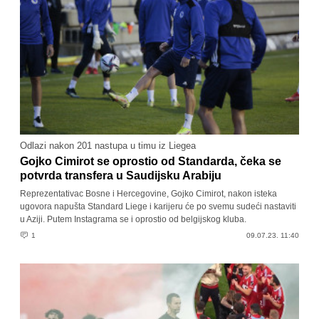
Odlazi nakon 201 nastupa u timu iz Liegea
Gojko Cimirot se oprostio od Standarda, čeka se
potvrda transfera u Saudijsku Arabiju
Reprezentativac Bosne i Hercegovine, Gojko Cimirot, nakon isteka
ugovora napušta Standard Liege i karijeru će po svemu sudeći nastaviti
u Aziji. Putem Instagrama se i oprostio od belgijskog kluba.
1
09.07.23. 11:40