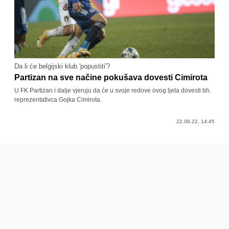
Da li će belgijski klub 'popustiti'?
Partizan na sve načine pokušava dovesti Cimirota
U FK Partizan i dalje vjeruju da će u svoje redove ovog ljeta dovesti bh.
reprezentativca Gojka Cimirota.
22.08.22. 14:45