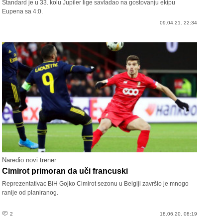
Standard je u 33. kolu Jupiler lige savladao na gostovanju ekipu
Eupena sa 4:0.
09.04.21. 22:34
Naredio novi trener
Cimirot primoran da uči francuski
Reprezentativac BiH Gojko Cimirot sezonu u Belgiji završio je mnogo
ranije od planiranog.
2
18.06.20. 08:19