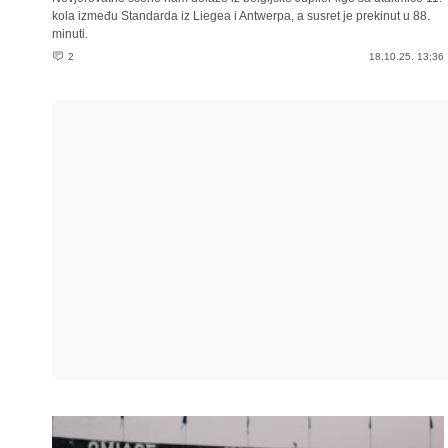
kola između Standarda iz Liegea i Antwerpa, a susret je prekinut u 88.
minuti.
2
18.10.25. 13:36