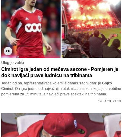
Ulog je veliki
Cimirot igra jedan od mečeva sezone - Pomjeren je
dok navijači prave ludnicu na tribinama
Jedan od bh. reprezentativaca kojem je danas "radni dan" je Gojko
Cimirot. On igra jednu od najvažnijih utakmica u sezoni koja je prvobitno
pomjerena za 15 minuta, a navijači prave spektakl na tribinama.
14.04.23. 21:23