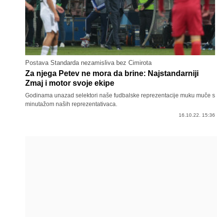
Postava Standarda nezamisliva bez Cimirota
Za njega Petev ne mora da brine: Najstandarniji
Zmaj i motor svoje ekipe
Godinama unazad selektori naše fudbalske reprezentacije muku muče s
minutažom naših reprezentativaca.
16.10.22. 15:36