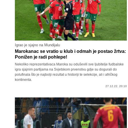
Igrao je sjajno na Mundijalu
Marokanac se vratio u klub i odmah je postao žrtva:
Ponižen je radi pohlepe!
Nekoliko reprezentativaca Maroka su oduševili sve ljubitelje fudbalske
igra sjajnim partijama na Svjetskom prvenstvu gdje su dogurali do
polufinala što je najbolji rezultat u historiji te selekcije, ali i afričkog
kontinenta.
27.12.22. 20:10