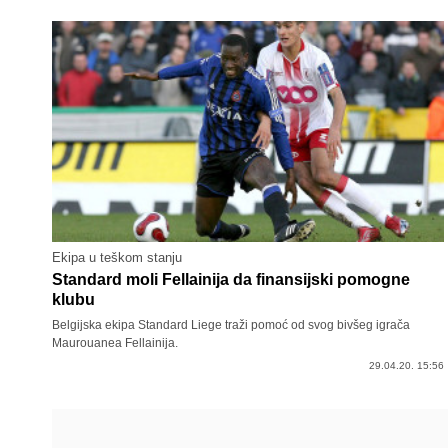
Ekipa u teškom stanju
Standard moli Fellainija da finansijski pomogne
klubu
Belgijska ekipa Standard Liege traži pomoć od svog bivšeg igrača
Maurouanea Fellainija.
29.04.20. 15:56