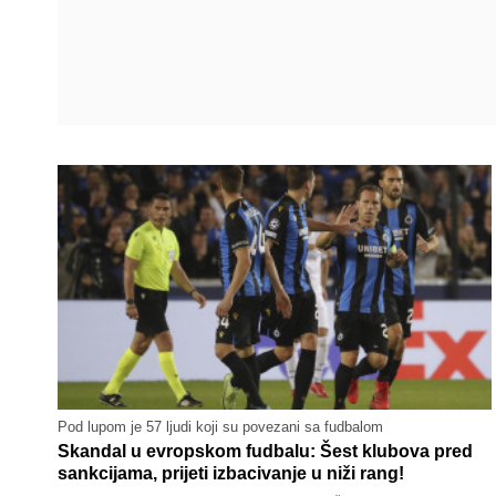
Pod lupom je 57 ljudi koji su povezani sa fudbalom
Skandal u evropskom fudbalu: Šest klubova pred
sankcijama, prijeti izbacivanje u niži rang!