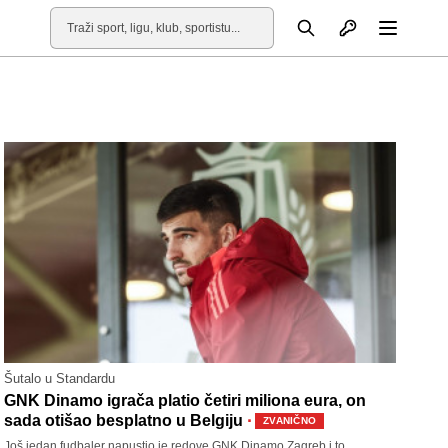
Otvori profil
Pretraga
Otvori
Šutalo u Standardu
GNK Dinamo igrača platio četiri miliona eura, on
·
sada otišao besplatno u Belgiju
ZVANIČNO
Još jedan fudbaler napustio je redove GNK Dinamo Zagreb i to