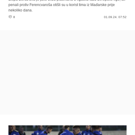
penali protiv Ferencvaroša otišli su u korist tima iz Mađarske prije
nekoliko dana.
8
01.09.24. 07:52