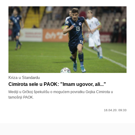
Kriza u Standardu
Cimirota sele u PAOK: "Imam ugovor, ali..."
Mediji u Grčkoj špekulišu o mogućem povratku Gojka Cimirota u
tamošnji PAOK.
16.04.20. 09:33