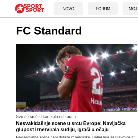
NOVO
FORUM
MOJ
FC Standard
Sve se srušilo kao kula od karata
Nesvakidašnje scene u srcu Evrope: Navijačka
glupost iznervirala sudiju, igrači u očaju
Nevjerovatne scene nam dolaze iz belgijske Jupiler lige sa utakmice 11.