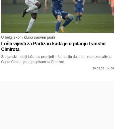
U belgijskom klubu sasvim jasni
Loše vijesti za Partizan kada je u pitanju transfer
Cimirota
Srbijanski mediji jučer su prenijeli informaciju da je bh. reprezentativac
Gojko Cimirot pred potpisom za Partizan.
20.08.22. 14:00