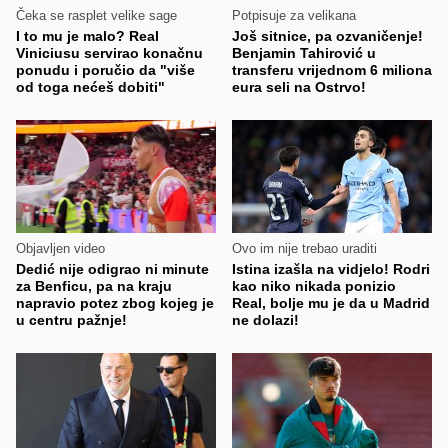
Čeka se rasplet velike sage
Potpisuje za velikana
I to mu je malo? Real
Još sitnice, pa ozvaničenje!
Viniciusu servirao konačnu
Benjamin Tahirović u
ponudu i poručio da "više
transferu vrijednom 6 miliona
od toga nećeš dobiti"
eura seli na Ostrvo!
Objavljen video
Ovo im nije trebao uraditi
Dedić nije odigrao ni minute
Istina izašla na vidjelo! Rodri
za Benficu, pa na kraju
kao niko nikada ponizio
napravio potez zbog kojeg je
Real, bolje mu je da u Madrid
u centru pažnje!
ne dolazi!