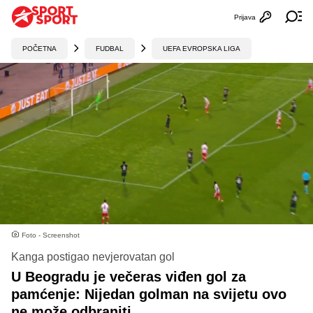
Prijava
Otvori profi
Ot
POČETNA
FUDBAL
UEFA EVROPSKA LIGA
Foto - Screenshot
Kanga postigao nevjerovatan gol
U Beogradu je večeras viđen gol za
pamćenje: Nijedan golman na svijetu ovo
ne može odbraniti