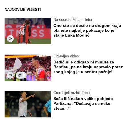
NAJNOVIJE VIJESTI
Na susretu Milan - Inter
Ono što se desilo na drugom kraju
planete najbolje pokazuje ko je i
šta je Luka Modrić
Objavljen video
Dedić nije odigrao ni minute za
Benficu, pa na kraju napravio potez
zbog kojeg je u centru pažnje!
1
Crno-bijeli razbili Tobol
Saša Ilić nakon velike pobjede
Partizana: "Dešavaju se neke
stvari..."