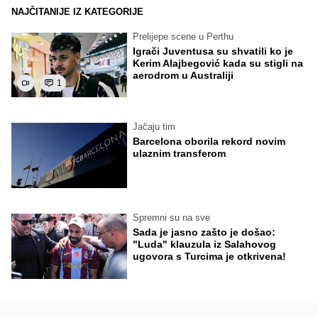
NAJČITANIJE IZ KATEGORIJE
Prelijepe scene u Perthu
Igrači Juventusa su shvatili ko je
Kerim Alajbegović kada su stigli na
aerodrom u Australiji
1
Jačaju tim
Barcelona oborila rekord novim
ulaznim transferom
Spremni su na sve
Sada je jasno zašto je došao:
"Luda" klauzula iz Salahovog
ugovora s Turcima je otkrivena!