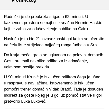
Prosinečkog"
Radnički je do preokreta stigao u 62. minuti. U
kaznenom prostoru se najbolje snašao Nermin Haskić
koji je zabio za oduševeljenje publike na Čairu.
Haskiću je to bio 21. ovosezonski gol kojim se učvrstio
na čelu liste strijelaca najjačeg ranga fudbala u Srbiji.
Do kraja meča igralo se uglavnom na polovini domaćih.
Gosti su imali nekoliko prilika za izjednačenje,
uglavnom poslije prekida.
U 90. minuti Krunić je isključen prilikom čega je ušao i
u raspravu s navijačima. Istovremeno je isključen i
pomoćni trener domaćin Vidak Bratić. Tada je dosuđen
indirekt za goste kojeg je u gol uz pomoć stative u gol
pretvorio Luka Luković.