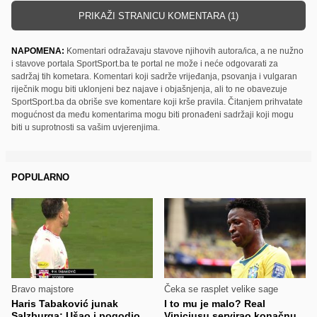
PRIKAŽI STRANICU KOMENTARA (1)
NAPOMENA:
Komentari odražavaju stavove njihovih autora/ica, a ne nužno
i stavove portala SportSport.ba te portal ne može i neće odgovarati za
sadržaj tih kometara. Komentari koji sadrže vrijeđanja, psovanja i vulgaran
riječnik mogu biti uklonjeni bez najave i objašnjenja, ali to ne obavezuje
SportSport.ba da obriše sve komentare koji krše pravila. Čitanjem prihvatate
mogućnost da među komentarima mogu biti pronađeni sadržaji koji mogu
biti u suprotnosti sa vašim uvjerenjima.
POPULARNO
Bravo majstore
Čeka se rasplet velike sage
Haris Tabaković junak
I to mu je malo? Real
Salzburga: Ušao i pogodio
Viniciusu servirao konačnu