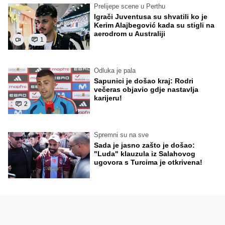
Prelijepe scene u Perthu
Igrači Juventusa su shvatili ko je
Kerim Alajbegović kada su stigli na
aerodrom u Australiji
1
Odluka je pala
Sapunici je došao kraj: Rodri
večeras objavio gdje nastavlja
karijeru!
2
Spremni su na sve
Sada je jasno zašto je došao:
"Luda" klauzula iz Salahovog
ugovora s Turcima je otkrivena!