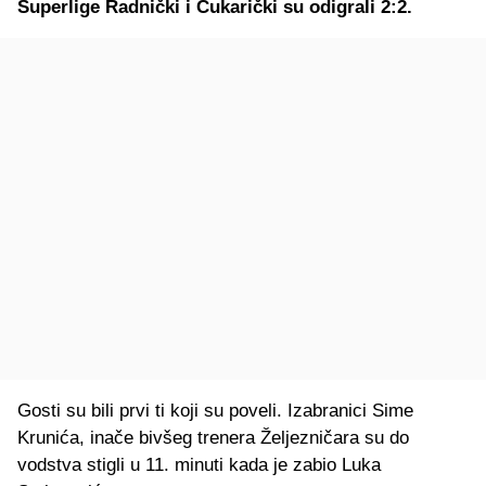
Superlige Radnički i Čukarički su odigrali 2:2.
Gosti su bili prvi ti koji su poveli. Izabranici Sime
Krunića, inače bivšeg trenera Željezničara su do
vodstva stigli u 11. minuti kada je zabio Luka