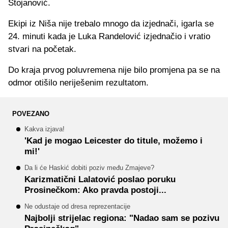
Stojanović.
Ekipi iz Niša nije trebalo mnogo da izjednači, igarla se
24. minuti kada je Luka Randelović izjednačio i vratio
stvari na početak.
Do kraja prvog poluvremena nije bilo promjena pa se na
odmor otišilo neriješenim rezultatom.
POVEZANO
Kakva izjava!
'Kad je mogao Leicester do titule, možemo i
mi!'
Da li će Haskić dobiti poziv među Zmajeve?
Karizmatični Lalatović poslao poruku
Prosinečkom: Ako pravda postoji...
Ne odustaje od dresa reprezentacije
Najbolji strijelac regiona: "Nadao sam se pozivu