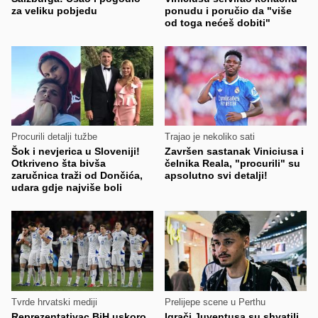
za veliku pobjedu
ponudu i poručio da "više
od toga nećeš dobiti"
Procurili detalji tužbe
Trajao je nekoliko sati
Šok i nevjerica u Sloveniji!
Završen sastanak Viniciusa i
Otkriveno šta bivša
čelnika Reala, "procurili" su
zaručnica traži od Dončića,
apsolutno svi detalji!
udara gdje najviše boli
Tvrde hrvatski mediji
Prelijepe scene u Perthu
Reprezentativac BiH uskoro
Igrači Juventusa su shvatili