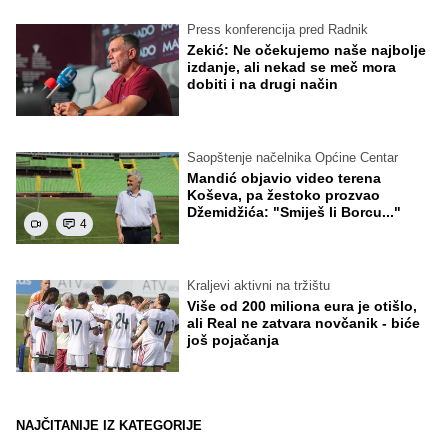
Press konferencija pred Radnik
Zekić: Ne očekujemo naše najbolje
izdanje, ali nekad se meč mora
dobiti i na drugi način
Saopštenje načelnika Općine Centar
Mandić objavio video terena
Koševa, pa žestoko prozvao
Džemidžića: "Smiješ li Borcu..."
4
Kraljevi aktivni na tržištu
Više od 200 miliona eura je otišlo,
ali Real ne zatvara novčanik - biće
još pojačanja
NAJČITANIJE IZ KATEGORIJE