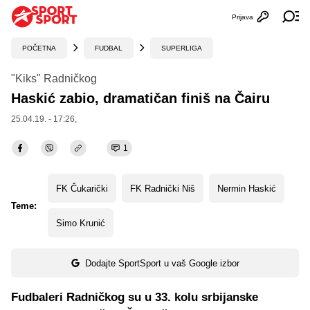
Prijava
Otvori profi
Ot
POČETNA
FUDBAL
SUPERLIGA
"Kiks" Radničkog
Haskić zabio, dramatičan finiš na Čairu
25.04.19. - 17:26,
1
FK Čukarički
FK Radnički Niš
Nermin Haskić
Teme:
Simo Krunić
Dodajte SportSport u vaš Google izbor
Fudbaleri Radničkog su u 33. kolu srbijanske