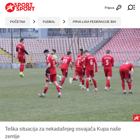
Prijava
Otvori profi
Ot
POČETNA
FUDBAL
PRVA LIGA FEDERACIJE BIH
Teška situacija za nekadašnjeg osvajača Kupa naše
zemlje