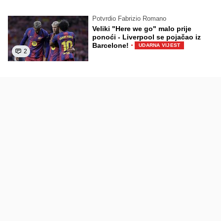
Potvrdio Fabrizio Romano
Veliki "Here we go" malo prije
ponoći - Liverpool se pojačao iz
·
Barcelone!
UDARNA VIJEST
2