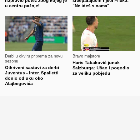
napravio potez zbog kojeg je
srceparajućih riječi Flicka:
u centru pažnje!
"Ne ideš s nama"
Derbi u okviru priprema za novu
Bravo majstore
sezonu
Haris Tabaković junak
Otkriveni sastavi za derbi
Salzburga: Ušao i pogodio
Juventus - Inter, Spalletti
za veliku pobjedu
donio odluku oko
Alajbegovića