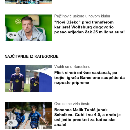
Pejčinović uskoro u novom klubu
"Novi Džeko" pred transferom
karijere! Wolfsburg dogovorio
posao vrijedan čak 25 miliona eura!
4
NAJČITANIJE IZ KATEGORIJE
Vratili se u Barcelonu
Flick sinoć održao sastanak, pa
trojici igrača Barcelone saopštio da
napuste pripreme
Ovo se ne viđa često
Bosanac Malik Tubić junak
Schalkea: Gubili su 4:0, a onda je
uslijedio preokret za fudbalske
1
anale!