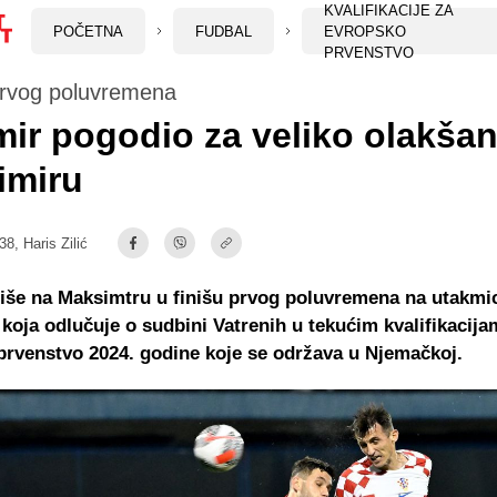
KVALIFIKACIJE ZA
POČETNA
FUDBAL
EVROPSKO
PRVENSTVO
 prvog poluvremena
ir pogodio za veliko olakšan
imiru
:38,
Haris Zilić
iše na Maksimtru u finišu prvog poluvremena na utakmi
 koja odlučuje o sudbini Vatrenih u tekućim kvalifikacija
rvenstvo 2024. godine koje se održava u Njemačkoj.