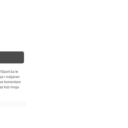
tSport.ba te
ja i vulgaran
 sve komentare
ji koji mogu