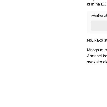
bi ih na EU
Potražite v
No, kako st
Mnogo mirni
Armenci koj
svakako ok