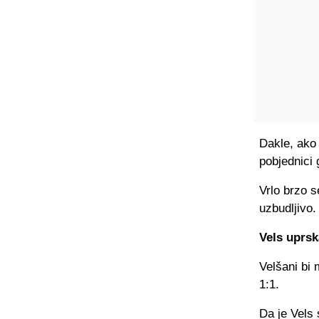
Dakle, ako 
pobjednici 
Vrlo brzo s
uzbudljivo.
Vels uprsk
Velšani bi 
1:1.
Da je Vels 