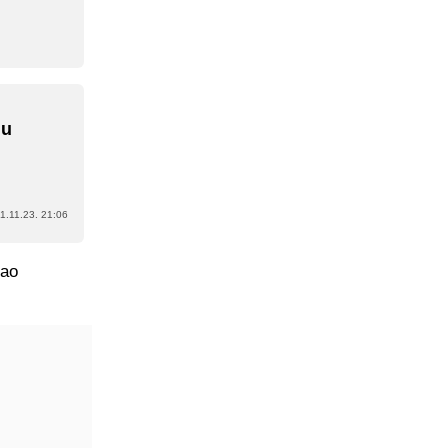
nu
1.11.23. 21:06
kao