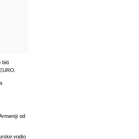
biti
a EURO.
a
 Armeniji od
Turske vodio