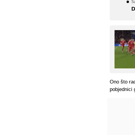
Sa
D
Ono što ra
pobjednici 