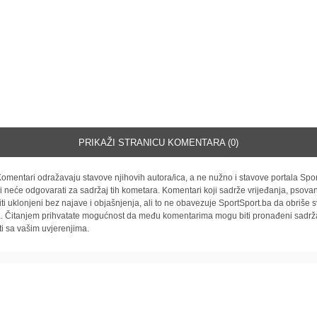
PRIKAŽI STRANICU KOMENTARA (0)
omentari odražavaju stavove njihovih autora/ica, a ne nužno i stavove portala Spor
i neće odgovarati za sadržaj tih kometara. Komentari koji sadrže vrijeđanja, psovan
iti uklonjeni bez najave i objašnjenja, ali to ne obavezuje SportSport.ba da obriše
la. Čitanjem prihvatate mogućnost da među komentarima mogu biti pronađeni sadrža
ti sa vašim uvjerenjima.