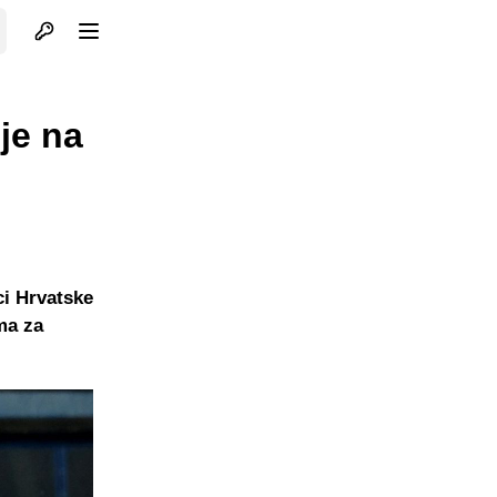
Otvori profil
Otvori meni
je na
ci Hrvatske
ma za