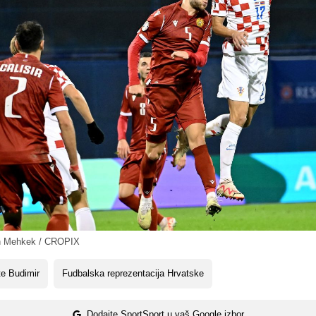
n Mehkek / CROPIX
e Budimir
Fudbalska reprezentacija Hrvatske
Dodajte SportSport u vaš Google izbor