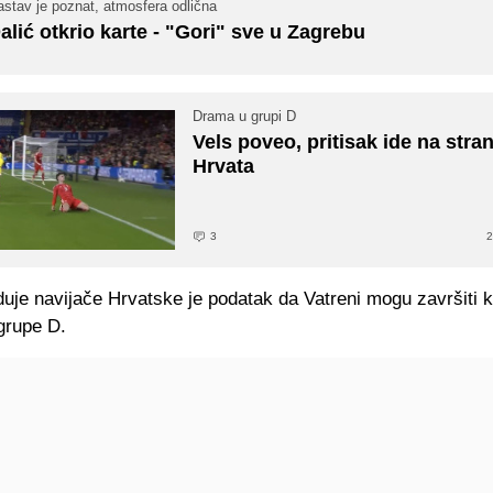
stav je poznat, atmosfera odlična
alić otkrio karte - "Gori" sve u Zagrebu
Drama u grupi D
Vels poveo, pritisak ide na stra
Hrvata
3
2
duje navijače Hrvatske je podatak da Vatreni mogu završiti 
grupe D.