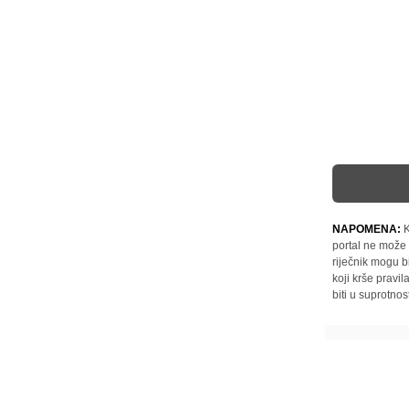
NAPOMENA:
K
portal ne može 
riječnik mogu b
koji krše pravi
biti u suprotnos