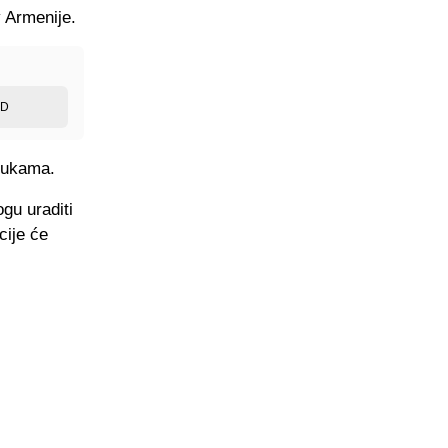
 Armenije.
ED
 rukama.
gu uraditi
cije će