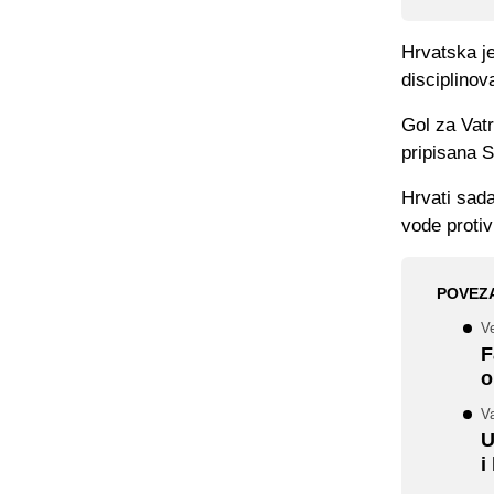
Hrvatska je
disciplino
Gol za Vatr
pripisana S
Hrvati sada
vode protiv
POVEZ
Ve
F
o
V
U
i