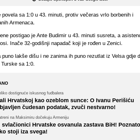
 povela sa 1:0 u 43. minuti, protiv večeras vrlo borbenih i
vanih Armenaca.
ene postigao je Ante Budimir u 43. minuti susreta, a asistenc
osi. Inače 32-godišnji napadač koji je rođen u Zenici.
 puno lakše dišu i ne zanima ih puno rezutlat iz Velsa gdje 
 Turske sa 1:0.
ANO
liko dostignuće iskusnog fudbalera
ali Hrvatskoj kao ozeblom sunce: O Ivanu Perišiću
bjavljen čudesan podatak, zvuči nestvarno!
atreni na Maksimiru dočekuju Armeniju
 svlačionici Hrvatske osvanula zastava BiH! Poznato 
 ko stoji iza svega!