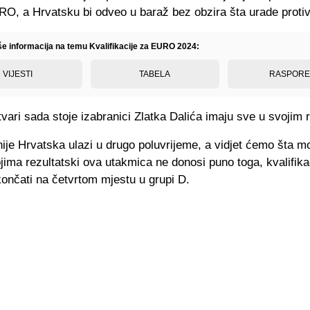
RO, a Hrvatsku bi odveo u baraž bez obzira šta urade protiv
iše informacija na temu Kvalifikacije za EURO 2024:
VIJESTI
TABELA
RASPOR
vari sada stoje izabranici Zlatka Dalića imaju sve u svojim
je Hrvatska ulazi u drugo poluvrijeme, a vidjet ćemo šta mo
ima rezultatski ova utakmica ne donosi puno toga, kvalifika
ončati na četvrtom mjestu u grupi D.