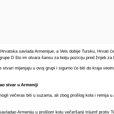
Hrvatska savlada Armenijue, a Vels dobije Tursku, Hrvati će 
grupe D što im otvara šansu za bolju poziciju pred žrijeb z
e stvari mijenjaju u ovoj grupi i sigurno će biti do kraja veom
ao stvar u Armeniji
mogli večeras biti u suzama, ali zbog prošlog kola i remija u
savladao Armeniju u prošlom kolu večeršanji trijumf protiv 