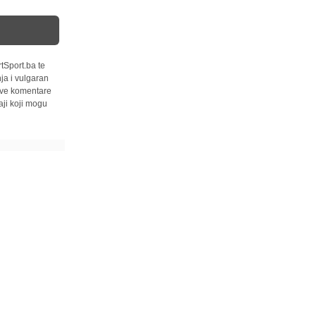
tSport.ba te
ja i vulgaran
 sve komentare
ji koji mogu