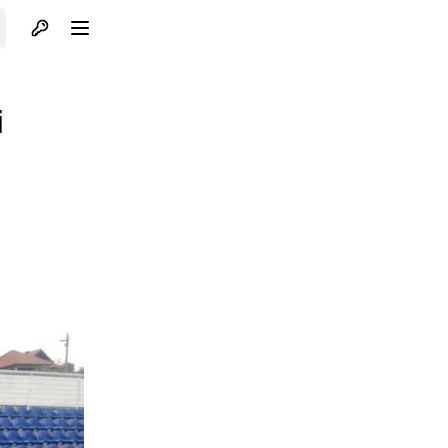
Otvori profil
Otvori meni
i