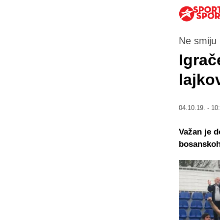
Ne smiju 
Igrač
lajko
04.10.19. - 10
Važan je d
bosanskoh