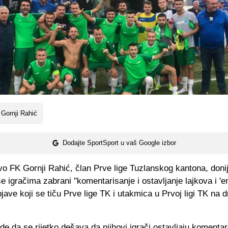
Gornji Rahić
Dodajte SportSport u vaš Google izbor
o FK Gornji Rahić, član Prve lige Tuzlanskog kantona, donij
e igračima zabrani "komentarisanje i ostavljanje lajkova i 'e
bjave koji se tiču Prve lige TK i utakmica u Prvoj ligi TK na 
rde da se rijetko dešava da njihovi igrači ostavljaju komentare