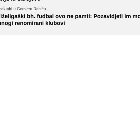
pektakl u Gornjem Rahiću
iželigaški bh. fudbal ovo ne pamti: Pozavidjeti im m
nogi renomirani klubovi