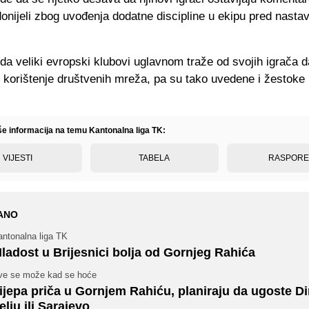
onijeli zbog uvođenja dodatne discipline u ekipu pred nasta
da veliki evropski klubovi uglavnom traže od svojih igrača d
u korištenje društvenih mreža, pa su tako uvedene i žestok
iše informacija na temu Kantonalna liga TK:
VIJESTI
TABELA
RASPOR
ANO
antonalna liga TK
ladost u Brijesnici bolja od Gornjeg Rahića
ve se može kad se hoće
ijepa priča u Gornjem Rahiću, planiraju da ugoste D
elju ili Sarajevo