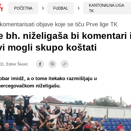
KANTONALNA LIGA
POČETNA
FUDBAL
TK
komentarisati objave koje se tiču Prve lige TK
e bh. niželigaša bi komentari 
vi mogli skupo koštati
:11,
Edmir Škorić
obar imidž, a o tome itekako razmišljaju u
ercegovačkom niželigašu.