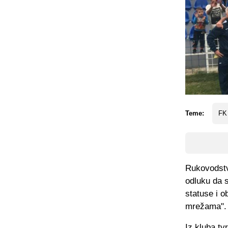
Teme:
FK 
Rukovodstv
odluku da s
statuse i o
mrežama".
Iz kluba tv