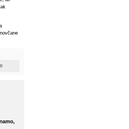
vak
a
e novčane
ED
inamo,