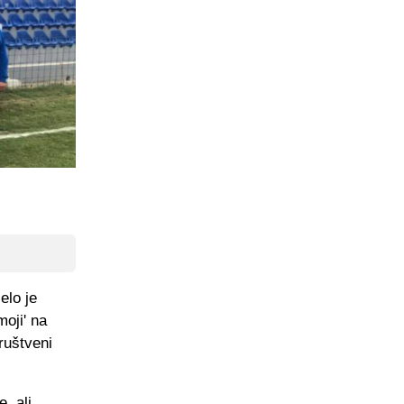
elo je
moji' na
društveni
, ali