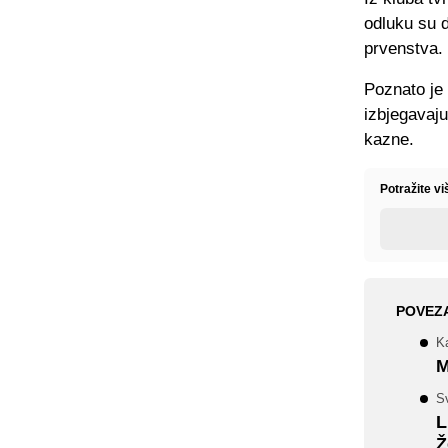
odluku su d
prvenstva.
Poznato je 
izbjegavaj
kazne.
Potražite v
POVEZ
K
M
S
L
Ž