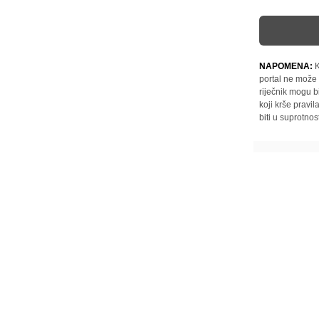
NAPOMENA:
K
portal ne može 
riječnik mogu b
koji krše pravi
biti u suprotnos