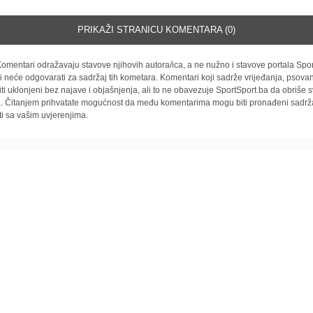
PRIKAŽI STRANICU KOMENTARA (0)
omentari odražavaju stavove njihovih autora/ica, a ne nužno i stavove portala Spor
i neće odgovarati za sadržaj tih kometara. Komentari koji sadrže vrijeđanja, psovan
iti uklonjeni bez najave i objašnjenja, ali to ne obavezuje SportSport.ba da obriše
la. Čitanjem prihvatate mogućnost da među komentarima mogu biti pronađeni sadrža
ti sa vašim uvjerenjima.