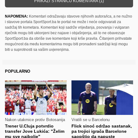
PRIKAŽI STRANICU KOMENTARA (1)
NAPOMENA:
Komentari odražavaju stavove njihovih autora/ica, a ne nužno
i stavove portala SportSport.ba te portal ne može i neće odgovarati za
sadržaj tih kometara. Komentari koji sadrže vrijeđanja, psovanja i vulgaran
riječnik mogu biti uklonjeni bez najave i objašnjenja, ali to ne obavezuje
SportSport.ba da obriše sve komentare koji krše pravila. Čitanjem prihvatate
mogućnost da među komentarima mogu biti pronađeni sadržaji koji mogu
biti u suprotnosti sa vašim uvjerenjima.
POPULARNO
Nakon utakmice protiv Botosanija
Vratili se u Barcelonu
Trener U.Cluja potvrdio
Flick sinoć održao sastanak,
transfer Jove Lukića: "Želim
pa trojici igrača Barcelone
mu sve najbolje"
saopštio da napuste