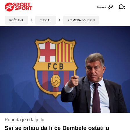
Prijava
Otvori profi
Ot
POČETNA
FUDBAL
PRIMERA DIVISION
Ponuda je i dalje tu
Svi se pitaju da li će Dembele ostati u