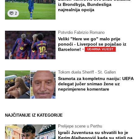
iz Brondbyja, Bundesliga
najrealnija opcija
2
Potvrdio Fabrizio Romano
Veliki "Here we go" malo prije
ponoći - Liverpool se pojačao iz
·
Barcelone!
UDARNA VIJEST
Tokom duela Sheriff - St. Gallen
Sramota za kompletnu naciju: UEFA
delegat jučer snimao žene uz
neprimjerene komentare
NAJČITANIJE IZ KATEGORIJE
Prelijepe scene u Perthu
Igrači Juventusa su shvatili ko je
Kerim Alajbegović kada su stigli na