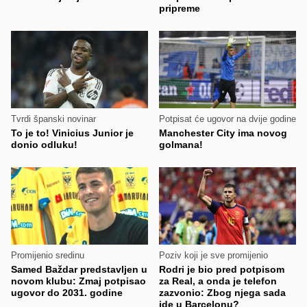
pripreme
Tvrdi španski novinar
Potpisat će ugovor na dvije godine
To je to! Vinicius Junior je
Manchester City ima novog
donio odluku!
golmana!
Promijenio sredinu
Poziv koji je sve promijenio
Samed Baždar predstavljen u
Rodri je bio pred potpisom
novom klubu: Zmaj potpisao
za Real, a onda je telefon
ugovor do 2031. godine
zazvonio: Zbog njega sada
ide u Barcelonu?