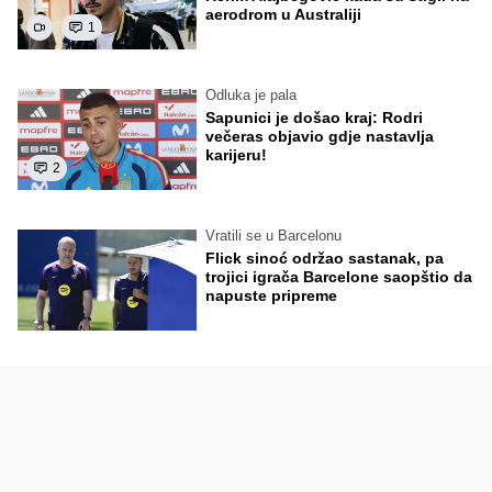
aerodrom u Australiji
1
Odluka je pala
Sapunici je došao kraj: Rodri
večeras objavio gdje nastavlja
karijeru!
2
Vratili se u Barcelonu
Flick sinoć održao sastanak, pa
trojici igrača Barcelone saopštio da
napuste pripreme