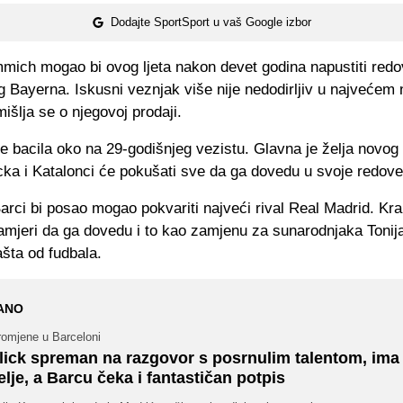
Dodajte SportSport u vaš Google izbor
mich mogao bi ovog ljeta nakon devet godina napustiti red
 Bayerna. Iskusni veznjak više nije nedodirljiv u najveće
mišlja se o njegovoj prodaji.
e bacila oko na 29-godišnjeg vezistu. Glavna je želja novog
cka i Katalonci će pokušati sve da ga dovedu u svoje redove
rci bi posao mogao pokvariti najveći rival Real Madrid. Kral
namjeri da ga dovedu i to kao zamjenu za sunarodnjaka Toni
ašta od fudbala.
ANO
romjene u Barceloni
lick spreman na razgovor s posrnulim talentom, ima
elje, a Barcu čeka i fantastičan potpis