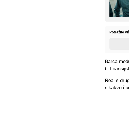
Potražite vi
Barca međut
bi finansij
Real s drug
nikakvo čud