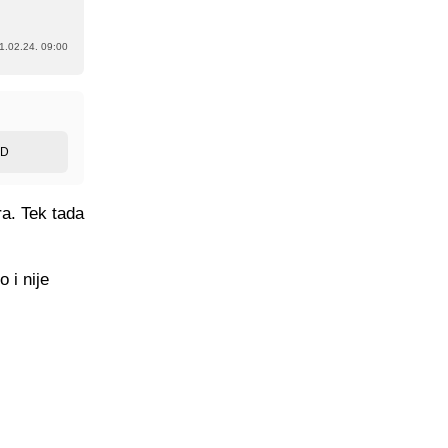
1.02.24. 09:00
ED
ra. Tek tada
 i nije