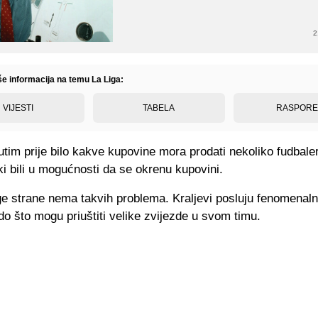
2
še informacija na temu La Liga:
VIJESTI
TABELA
RASPOR
im prije bilo kakve kupovine mora prodati nekoliko fudbale
ski bili u mogućnosti da se okrenu kupovini.
e strane nema takvih problema. Kraljevi posluju fenomenalno
o što mogu priuštiti velike zvijezde u svom timu.