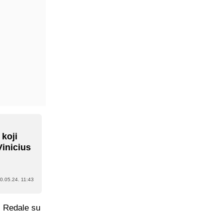
 koji
Vinicius
0.05.24. 11:43
. Redale su