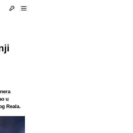
Otvori profil
Otvori meni
ji
enera
ao u
og Reala.