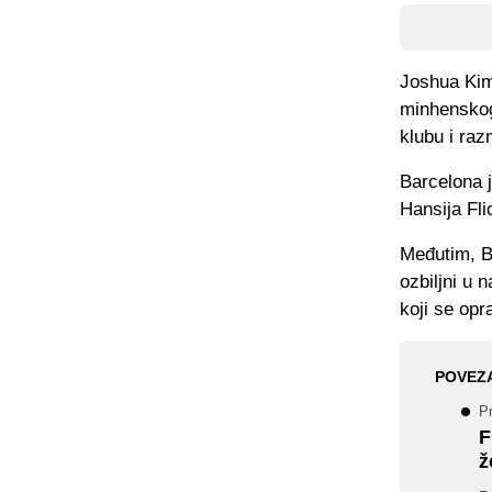
Joshua Kim
minhenskog
klubu i raz
Barcelona j
Hansija Fli
Međutim, Ba
ozbiljni u 
koji se opr
POVEZ
P
F
ž