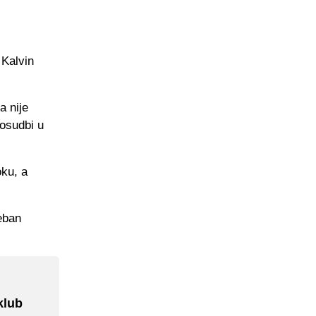
 Kalvin
a nije
posudbi u
oku, a
reban
klub