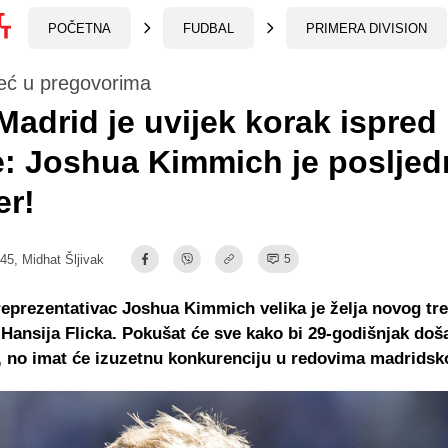
POČETNA
FUDBAL
PRIMERA DIVISION
već u pregovorima
Madrid je uvijek korak ispred
: Joshua Kimmich je posljedn
er!
:45,
Midhat Šljivak
5
eprezentativac Joshua Kimmich velika je želja novog tr
Hansija Flicka. Pokušat će sve kako bi 29-godišnjak doš
, no imat će izuzetnu konkurenciju u redovima madridsk