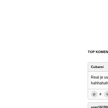
TOP KOMEN
Cubarsi
Real je uv
hahhahaha
0
user16150