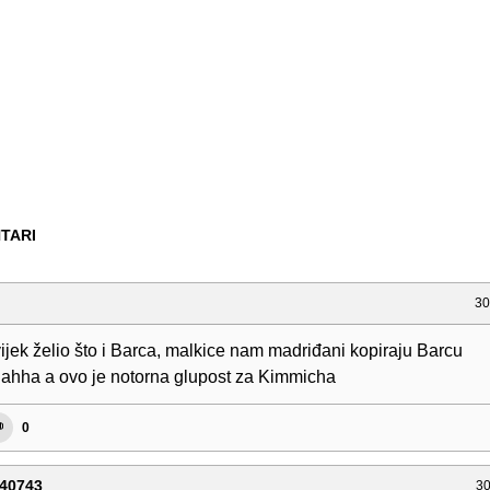
TARI
30
ijek želio što i Barca, malkice nam madriđani kopiraju Barcu
hha a ovo je notorna glupost za Kimmicha
0
40743
30