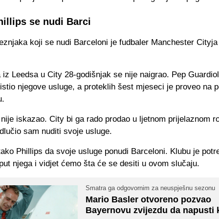
illips se nudi Barci
znjaka koji se nudi Barceloni je fudbaler Manchester Cityja
iz Leedsa u City 28-godišnjak se nije naigrao. Pep Guardiol
istio njegove usluge, a proteklih šest mjeseci je proveo na 
.
nije iskazao. City bi ga rado prodao u ljetnom prijelaznom r
dlučio sam nuditi svoje usluge.
tako Phillips da svoje usluge ponudi Barceloni. Klubu je pot
put njega i vidjet ćemo šta će se desiti u ovom slučaju.
Smatra ga odgovornim za neuspješnu sezonu
Mario Basler otvoreno pozvao
Bayernovu zvijezdu da napusti 