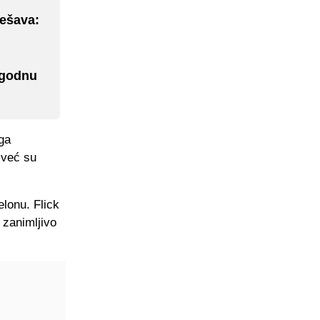
dešava:
ugodnu
ga
 već su
lonu. Flick
 zanimljivo