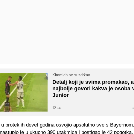
Kimmich se suzdržao
Detalj koji je svima promakao, a
najbolje govori kakva je osoba 
Junior
14
1
 u proteklih devet godina osvojio apsolutno sve s Bayernom
a nastupio je u ukupno 390 utakmica i postigao je 42 pogotka.