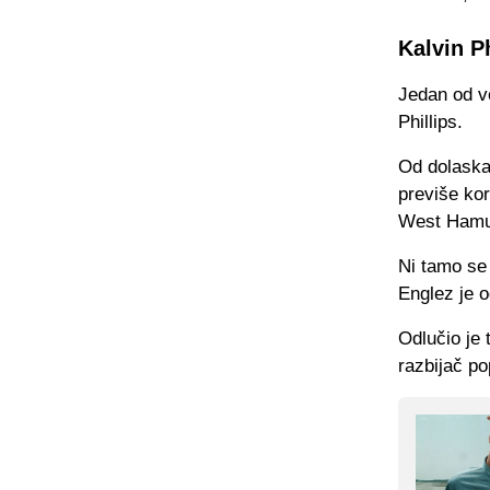
Kalvin Ph
Jedan od ve
Phillips.
Od dolaska 
previše kor
West Hamu
Ni tamo se 
Englez je o
Odlučio je 
razbijač po