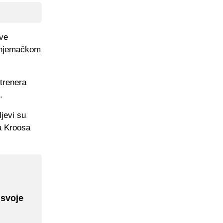
ove
m njemačkom
 trenera
.
jevi su
ja Kroosa
 svoje