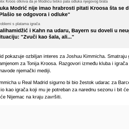
lix Kroos otkriva da je Modriću teško pala odluka njegovog brata
uka Modrić nije imao hrabrosti pitati Kroosa šta se 
Plašio se odgovora i odluke"
roblemi s platama igrača
alihamidžić i Kahn na udaru, Bayern su doveli u ne
ituaciju: "Zvuči kao šala, ali..."
id pokazuje ozbiljan interes za Joshuu Kimmicha. Smatraju 
amjenom za Tonija Kroosa. Razgovori između kluba i igrača
 navode njemački mediji.
mmicha u Real Madrid sigurno bi bio žestok udarac za Barce
io kao igrača koji mu je potreban za narednu sezonu i bit će
e će Nijemac na kraju završiti.