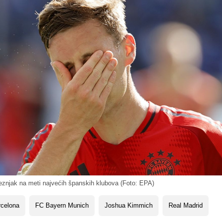
znjak na meti najvećih španskih klubova (Foto: EPA)
rcelona
FC Bayern Munich
Joshua Kimmich
Real Madrid