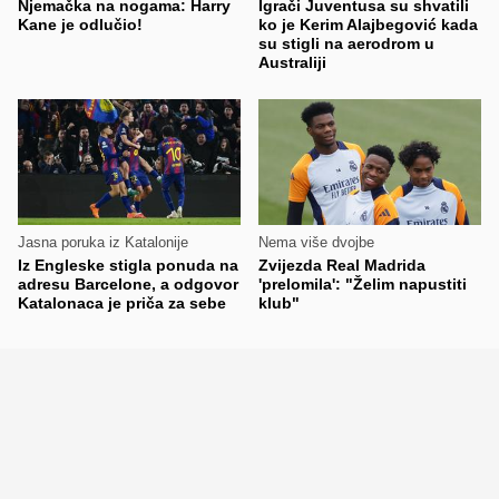
Njemačka na nogama: Harry
Igrači Juventusa su shvatili
Kane je odlučio!
ko je Kerim Alajbegović kada
su stigli na aerodrom u
Australiji
Jasna poruka iz Katalonije
Nema više dvojbe
Iz Engleske stigla ponuda na
Zvijezda Real Madrida
adresu Barcelone, a odgovor
'prelomila': "Želim napustiti
Katalonaca je priča za sebe
klub"