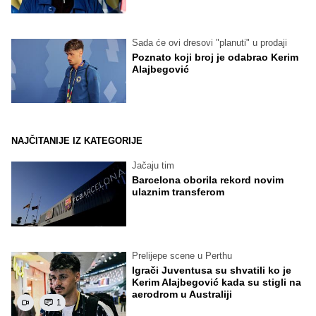
Sada će ovi dresovi "planuti" u prodaji
Poznato koji broj je odabrao Kerim
Alajbegović
NAJČITANIJE IZ KATEGORIJE
Jačaju tim
Barcelona oborila rekord novim
ulaznim transferom
Prelijepe scene u Perthu
Igrači Juventusa su shvatili ko je
Kerim Alajbegović kada su stigli na
aerodrom u Australiji
1