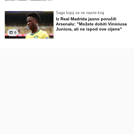
Saga kojoj se ne nazire kraj
Iz Real Madrida jasno poručili
Arsenalu: "Možete dobiti Viniciusa
Juniora, ali ne ispod ove cijene"
6