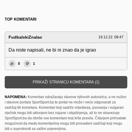
TOP KOMENTARI
FudbalskiZnalac
19.12.22. 08:47
Da niste napisali, ne bi ni znao da je igrao
0
1
PRIKAŽI STRANICU KOMENTARA (1)
NAPOMENA:
Komentari odražavaju stavove njihovih autora/ica, a ne nužno
i stavove portala SportSport.ba te portal ne može i neće odgovarati za
sadržaj tih kometara. Komentari koji sadrže vrijeđanja, psovanja i vulgaran
riječnik mogu biti uklonjeni bez najave i objašnjenja, ali to ne obavezuje
SportSport.ba da obriše sve komentare koji krše pravila. Čitanjem prihvatate
mogućnost da među komentarima mogu biti pronađeni sadržaji koji mogu
biti u suprotnosti sa vašim uvjerenjima.