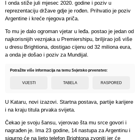
I onda stiže juli mjesec 2020. godine i poziv u
reprezentaciju države gdje je rođen. Prihvatio je poziv
Argentine i kreće njegova priča.
To mu je dalo ogroman vjetar u leđa. postao je jedan od
najkorisnijih veznjaka u Premiershipu, briljirao još više
u dresu Brightiona, dostigao cijenu od 32 miliona eura,
a onda je došao i poziv za Mundijal.
Potražite više informacija na temu Svjetsko prvenstvo:
VIJESTI
TABELA
RASPORED
U Kataru, novi izazovi. Startna postava, partije karijere
i na kraju titula prvaka svijeta.
Čekao je svoju šansu, vjerovao šta mu srce govori i
nagrađen je. Ima 23 godine, 14 nastupa za Argentinu i
sigurno će na ljeto telefon Brightona zvoniti jer će