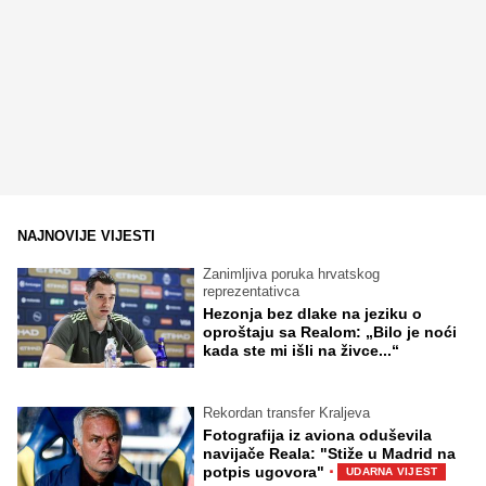
NAJNOVIJE VIJESTI
Zanimljiva poruka hrvatskog
reprezentativca
Hezonja bez dlake na jeziku o
oproštaju sa Realom: „Bilo je noći
kada ste mi išli na živce...“
Rekordan transfer Kraljeva
Fotografija iz aviona oduševila
navijače Reala: "Stiže u Madrid na
·
potpis ugovora"
UDARNA VIJEST