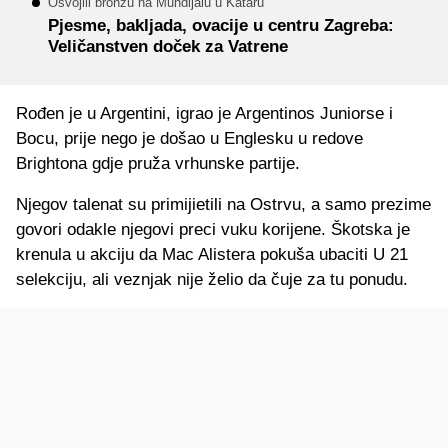
Osvojili bronzu na Mundijalu u Kataru
Pjesme, bakljada, ovacije u centru Zagreba:
Veličanstven doček za Vatrene
Rođen je u Argentini, igrao je Argentinos Juniorse i
Bocu, prije nego je došao u Englesku u redove
Brightona gdje pruža vrhunske partije.
Njegov talenat su primijietili na Ostrvu, a samo prezime
govori odakle njegovi preci vuku korijene. Škotska je
krenula u akciju da Mac Alistera pokuša ubaciti U 21
selekciju, ali veznjak nije želio da čuje za tu ponudu.