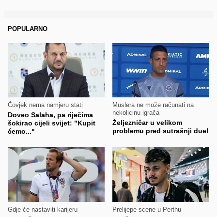
POPULARNO
Čovjek nema namjeru stati
Muslera ne može računati na
nekolicinu igrača
Doveo Salaha, pa riječima
Željezničar u velikom
šokirao cijeli svijet: "Kupit
problemu pred sutrašnji duel
ćemo..."
Gdje će nastaviti karijeru
Prelijepe scene u Perthu