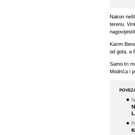
Nakon nešt
terenu. Vin
nagovijesti
Karim Benz
od gola, a
Samo tri mi
Modrića i 
POVEZ
Sj
N
L
D
K