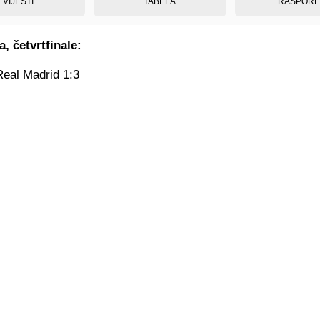
VIJESTI
TABELA
RASPOR
, četvrtfinale:
Real Madrid 1:3