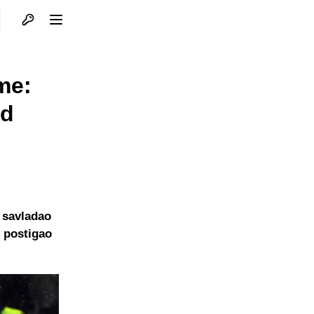
Otvori profil
Otvori meni
me:
rd
u savladao
e postigao