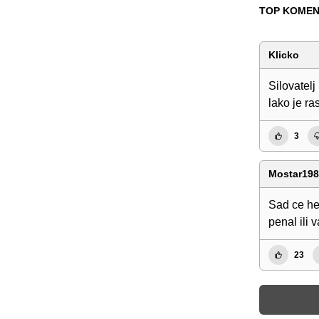
TOP KOMEN
Klicko
Silovatelj
lako je ra
3
Mostar19
Sad ce he
penal ili 
23