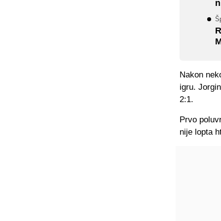
n
Šp
R
M
Nakon neko
igru. Jorg
2:1.
Prvo poluv
nije lopta 