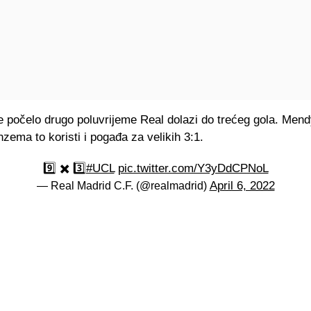
e počelo drugo poluvrijeme Real dolazi do trećeg gola. Mend
nzema to koristi i pogađa za velikih 3:1.
9️⃣ ✖️ 3️⃣
#UCL
pic.twitter.com/Y3yDdCPNoL
April 6, 2022
— Real Madrid C.F. (@realmadrid)