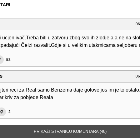
TARI
06
 i ucjenjivač.Treba biti u zatvoru zbog svojih zlodjela a ne na sl
spadajući Čelzi razvalit.Gdje si u velikim utakmicama seljoberu 
52
89
06
jteri reci za Real samo Benzema daje golove jos im je to ostalo
var kriv za pobjede Reala
2
PRIKAŽI STRANICU KOMENTARA (48)