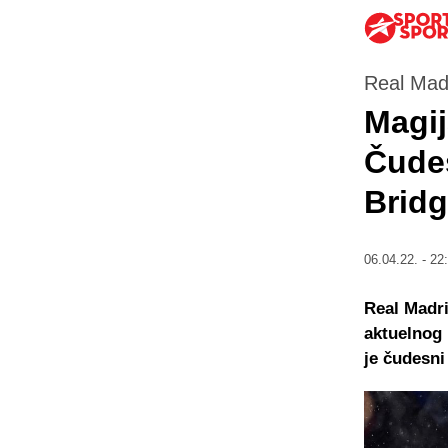
Real Madr
Magi
Čude
Brid
06.04.22. - 22
Real Madri
aktuelnog 
je čudesn