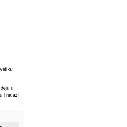
veliku
ideju u
u i nalazi