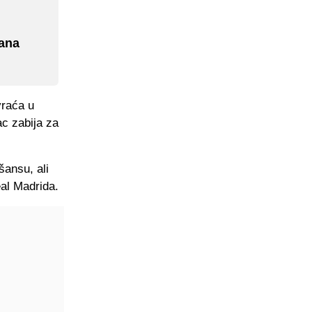
iana
vraća u
c zabija za
ansu, ali
eal Madrida.