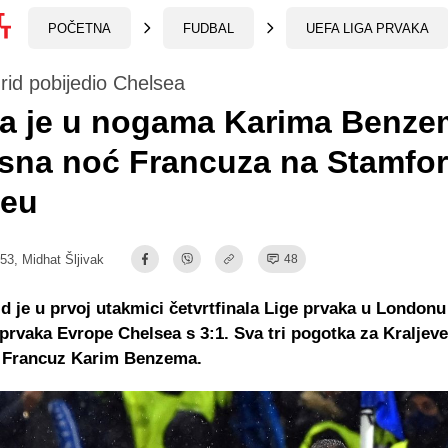
POČETNA
FUDBAL
UEFA LIGA PRVAKA
id pobijedio Chelsea
ja je u nogama Karima Benze
sna noć Francuza na Stamfo
geu
:53,
Midhat Šljivak
48
d je u prvoj utakmici četvrtfinala Lige prvaka u London
prvaka Evrope Chelsea s 3:1. Sva tri pogotka za Kraljev
i Francuz Karim Benzema.