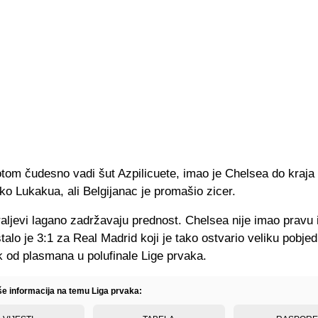
tom čudesno vadi šut Azpilicuete, imao je Chelsea do kraja 
ko Lukakua, ali Belgijanac je promašio zicer.
aljevi lagano zadržavaju prednost. Chelsea nije imao pravu 
talo je 3:1 za Real Madrid koji je tako ostvario veliku pobjed
k od plasmana u polufinale Lige prvaka.
iše informacija na temu Liga prvaka: