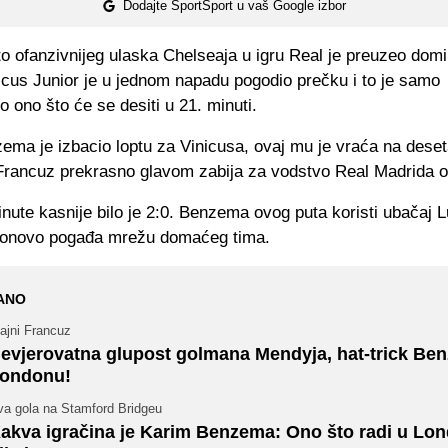
Dodajte SportSport u vaš Google izbor
o ofanzivnijeg ulaska Chelseaja u igru Real je preuzeo domi
icus Junior je u jednom napadu pogodio prečku i to je samo
lo ono što će se desiti u 21. minuti.
ema je izbacio loptu za Vinicusa, ovaj mu je vraća na dese
 Francuz prekrasno glavom zabija za vodstvo Real Madrida o
nute kasnije bilo je 2:0. Benzema ovog puta koristi ubačaj 
ponovo pogađa mrežu domaćeg tima.
ANO
ajni Francuz
evjerovatna glupost golmana Mendyja, hat-trick Be
ondonu!
va gola na Stamford Bridgeu
akva igračina je Karim Benzema: Ono što radi u Lo