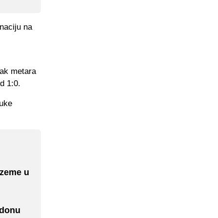
naciju na
tak metara
d 1:0.
Luke
nzeme u
ndonu