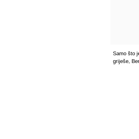
Samo što j
griješe, Be