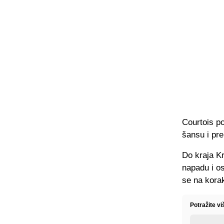
Courtois po
šansu i pre
Do kraja Kr
napadu i os
se na kora
Potražite v