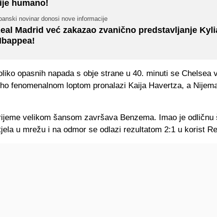
ije humano!
anski novinar donosi nove informacije
eal Madrid već zakazao zvanično predstavljanje Kyl
bappea!
liko opasnih napada s obje strane u 40. minuti se Chelsea 
inho fenomenalnom loptom pronalazi Kaija Havertza, a Nijema
rijeme velikom šansom završava Benzema. Imao je odličnu š
htjela u mrežu i na odmor se odlazi rezultatom 2:1 u korist R