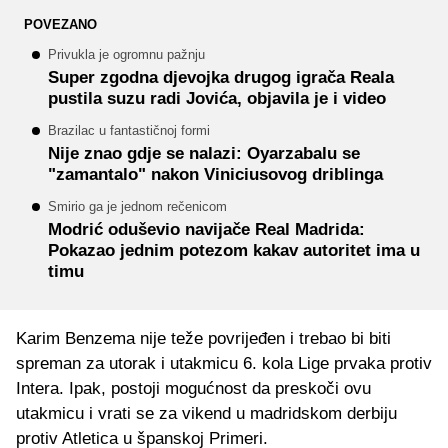
POVEZANO
Privukla je ogromnu pažnju
Super zgodna djevojka drugog igrača Reala
pustila suzu radi Jovića, objavila je i video
Brazilac u fantastičnoj formi
Nije znao gdje se nalazi: Oyarzabalu se
"zamantalo" nakon Viniciusovog driblinga
Smirio ga je jednom rečenicom
Modrić oduševio navijače Real Madrida:
Pokazao jednim potezom kakav autoritet ima u
timu
Karim Benzema nije teže povrijeđen i trebao bi biti
spreman za utorak i utakmicu 6. kola Lige prvaka protiv
Intera. Ipak, postoji mogućnost da preskoči ovu
utakmicu i vrati se za vikend u madridskom derbiju
protiv Atletica u španskoj Primeri.