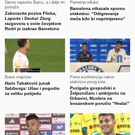
Davno napustio Barcu, a i dalje im
Pametna odluka
pomaže
Barcelona otkazala spornu
Zaboravite pozive Flicka,
utakmicu: "Odigravanje
Laporte i Decka! Zbog
meča bilo bi neprimjereno"
razgovora s ovim čovjekom
Rodri je izabrao Barcelonu
Bravo majstore
Press-konferencija nakon
utakmice prvog kola
Haris Tabaković junak
Puzigaća gospodski o
Salzburga: Ušao i pogodio
Željezničaru i ambijentu na
za veliku pobjedu
Grbavici, Muslera na
bosanskom poručio "Hvala!"