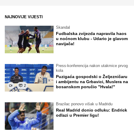
NAJNOVIJE VIJESTI
Skandal
Fudbalska zvijezda napravila haos
u noćnom klubu - Udario je glavom
navijača!
Press-konferencija nakon utakmice prvog
kola
Puzigaća gospodski o Željezničaru
i ambijentu na Grbavici, Muslera na
2
bosanskom poručio "Hvala!"
Brazilac ponovo višak u Madridu
Real Madrid donio odluku: Endrick
odlazi u Premier ligu!