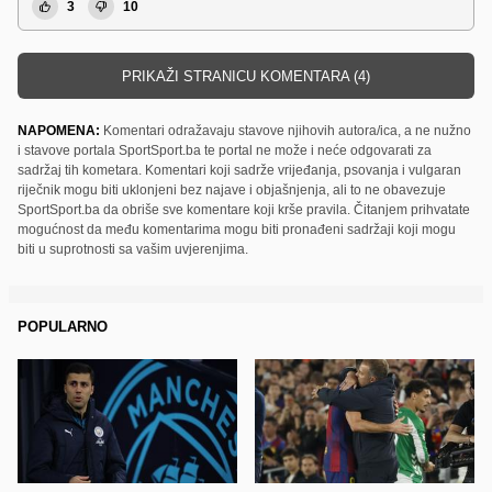
3
10
PRIKAŽI STRANICU KOMENTARA (4)
NAPOMENA:
Komentari odražavaju stavove njihovih autora/ica, a ne nužno
i stavove portala SportSport.ba te portal ne može i neće odgovarati za
sadržaj tih kometara. Komentari koji sadrže vrijeđanja, psovanja i vulgaran
riječnik mogu biti uklonjeni bez najave i objašnjenja, ali to ne obavezuje
SportSport.ba da obriše sve komentare koji krše pravila. Čitanjem prihvatate
mogućnost da među komentarima mogu biti pronađeni sadržaji koji mogu
biti u suprotnosti sa vašim uvjerenjima.
POPULARNO