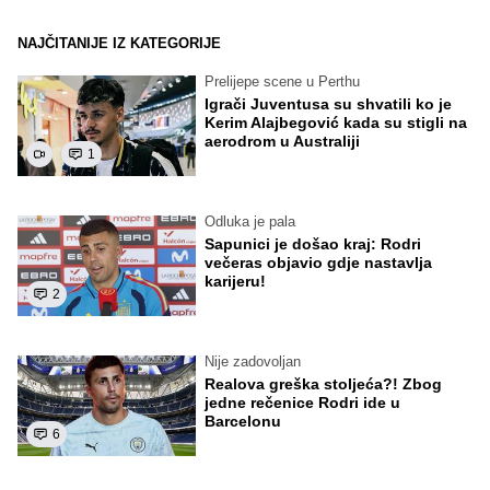
NAJČITANIJE IZ KATEGORIJE
Prelijepe scene u Perthu
Igrači Juventusa su shvatili ko je
Kerim Alajbegović kada su stigli na
aerodrom u Australiji
1
Odluka je pala
Sapunici je došao kraj: Rodri
večeras objavio gdje nastavlja
karijeru!
2
Nije zadovoljan
Realova greška stoljeća?! Zbog
jedne rečenice Rodri ide u
Barcelonu
6