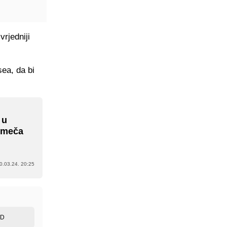
rjedniji
sea, da bi
 u
 meča
0.03.24. 20:25
ED