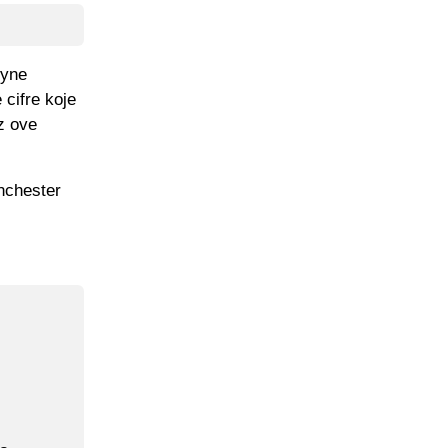
uyne
 cifre koje
z ove
nchester