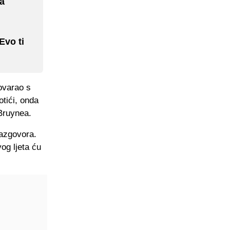
la
Evo ti
ovarao s
otići, onda
Bruynea.
razgovora.
og ljeta ću