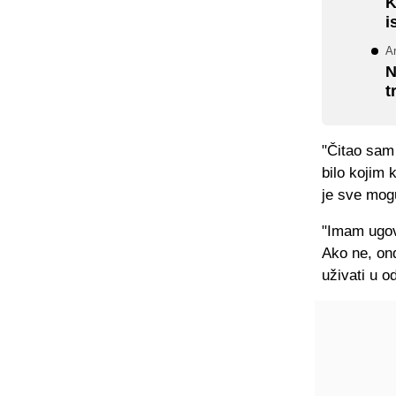
K
i
Ar
N
t
"Čitao sam 
bilo kojim 
je sve mog
"Imam ugovo
Ako ne, ond
uživati u od