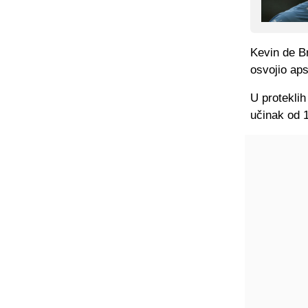
Kevin de B
osvojio aps
U protekli
učinak od 1