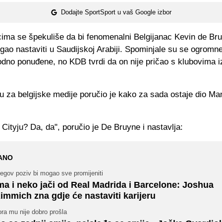
Dodajte SportSport u vaš Google izbor
ima se špekuliše da bi fenomenalni Belgijanac Kevin de Br
gao nastaviti u Saudijskoj Arabiji. Spominjale su se ogromne
dno ponuđene, no KDB tvrdi da on nije pričao s klubovima i
u za belgijske medije poručio je kako za sada ostaje dio Ma
Cityju? Da, da", poručio je De Bruyne i nastavlja:
ANO
egov poziv bi mogao sve promijeniti
ma i neko jači od Real Madrida i Barcelone: Joshua
immich zna gdje će nastaviti karijeru
ra mu nije dobro prošla