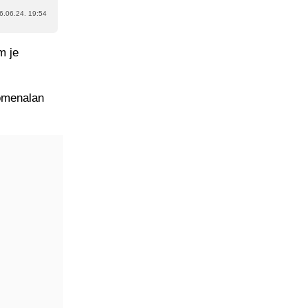
6.06.24. 19:54
m je
nomenalan