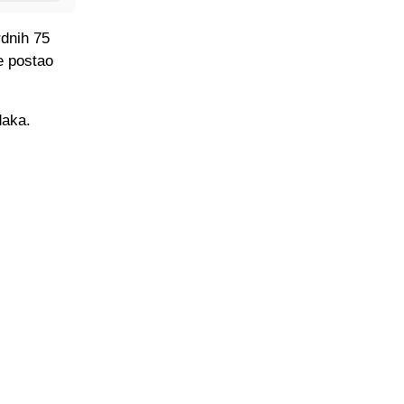
rdnih 75
e postao
daka.