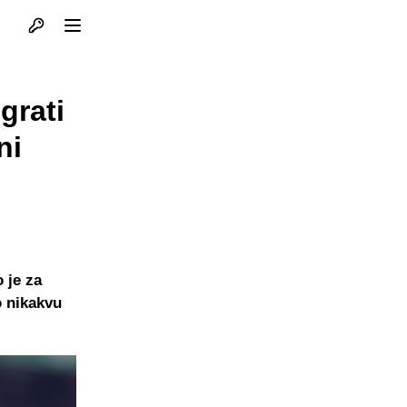
Otvori profil
Otvori meni
grati
ni
 je za
o nikakvu