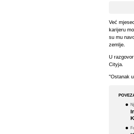
Već mjesec
karijeru mo
su mu navo
zemlje.
U razgovor
Cityja.
"Ostanak u 
POVEZ
Nj
I
K
Fo