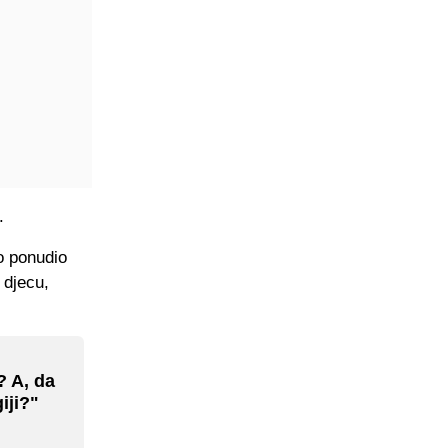
.
o ponudio
 djecu,
? A, da
iji?"