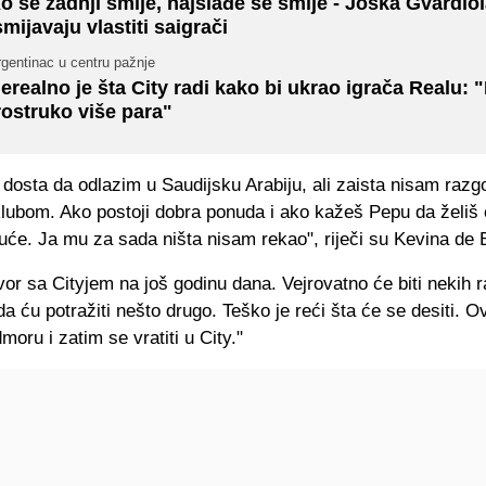
o se zadnji smije, najslađe se smije - Joška Gvardio
smijavaju vlastiti saigrači
gentinac u centru pažnje
erealno je šta City radi kako bi ukrao igrača Realu: "
rostruko više para"
dosta da odlazim u Saudijsku Arabiju, ali zaista nisam razg
klubom. Ako postoji dobra ponuda i ako kažeš Pepu da želiš 
uće. Ja mu za sada ništa nisam rekao", riječi su Kevina de 
r sa Cityjem na još godinu dana. Vejrovatno će biti nekih 
a ću potražiti nešto drugo. Teško je reći šta će se desiti. Ov
moru i zatim se vratiti u City."