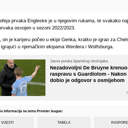
ofeja prvaka Engleske je u njegovim rukama, te svakako najv
 prvaka osvojen u sezoni 2022/2023.
 on je karijeru počeo u ekipi Genka, kratko je igrao za Chel
 igrajući u njemačkim ekipama Werdera i Wolfsburga.
Jasna poruka španskog stručnjaka
Nezadovoljni De Bruyne krenuo
raspravu s Guardiolom - Nakon
dobio je odgovor s osmijehom
1
iše informacija na temu Premier league:
VIJESTI
TABELA
RASPOR