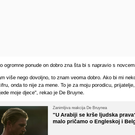
o ogromne ponude on dobro zna šta bi s napravio s novcem
m više nego dovoljno, to znam veoma dobro. Ako bi mi nek
ifru, onda to nije za mene. To je za moju porodicu, prijatelje,
jede moje djece", rekao je De Bruyne.
Zanimljiva reakcija De Bruynea
"U Arabiji se krše ljudska prava
malo pričamo o Engleskoj i Belg