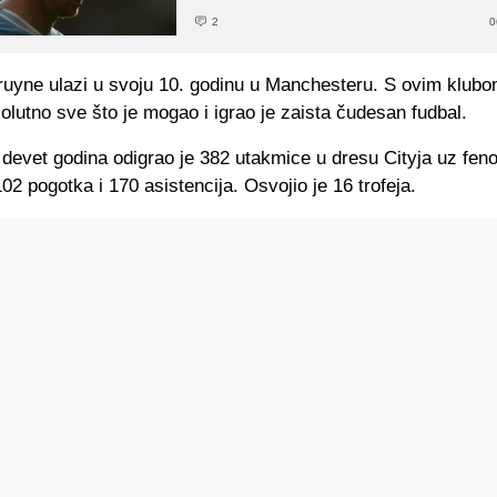
2
0
ruyne ulazi u svoju 10. godinu u Manchesteru. S ovim klubo
olutno sve što je mogao i igrao je zaista čudesan fudbal.
h devet godina odigrao je 382 utakmice u dresu Cityja uz fe
02 pogotka i 170 asistencija. Osvojio je 16 trofeja.