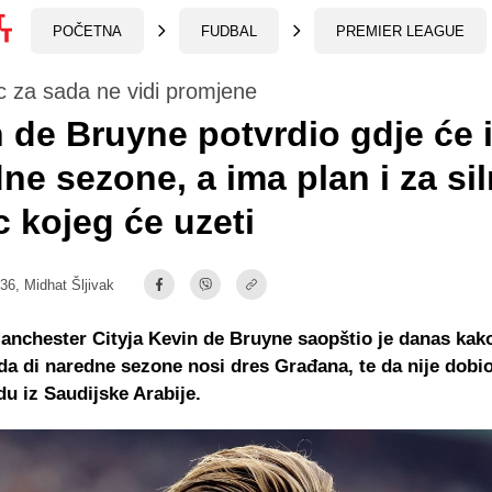
POČETNA
FUDBAL
PREMIER LEAGUE
c za sada ne vidi promjene
 de Bruyne potvrdio gdje će i
ne sezone, a ima plan i za sil
 kojeg će uzeti
:36,
Midhat Šljivak
anchester Cityja Kevin de Bruyne saopštio je danas kako
da di naredne sezone nosi dres Građana, te da nije dobi
u iz Saudijske Arabije.