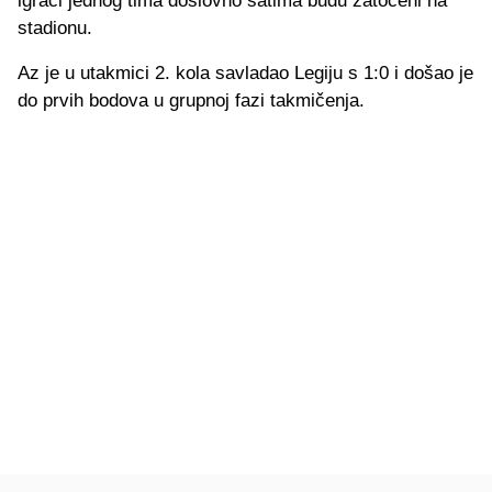
igrači jednog tima doslovno satima budu zatočeni na
stadionu.
Az je u utakmici 2. kola savladao Legiju s 1:0 i došao je
do prvih bodova u grupnoj fazi takmičenja.