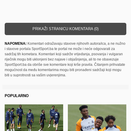
PRIKAŽI STRANICU KOMENTARA (0)
NAPOMENA:
Komentari odražavaju stavove njihovih autora/ica, a ne nužno
i stavove portala SportSport.ba te portal ne može i neće odgovarati za
sadržaj tih kometara. Komentari koji sadrže vrijeđanja, psovanja i vulgaran
riječnik mogu biti uklonjeni bez najave i objašnjenja, ali to ne obavezuje
SportSport.ba da obriše sve komentare koji krše pravila. Čitanjem prihvatate
mogućnost da među komentarima mogu biti pronađeni sadržaji koji mogu
biti u suprotnosti sa vašim uvjerenjima.
POPULARNO