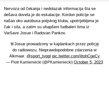
Nervoza od čekanja i nedolazak informacija šta se
dešava dovela je do eskalacije. Kordon policije se
našao oko autobusa poljskog kluba, upotrijebljena je
čak i sila, a zatim su uhapšeni fudbaleri tima iz
Varšave Josue i Radovan Pankov.
🚨Josue prowadzony w kajdankach przez policję
do radiowozu. Nieprawdopodobne zdarzenia w
Alkmaar.
@sport_tvppl
pic.twitter.com/iltohCgeCy
October 5, 2023
— Piotr Kamieniecki (@PKamieniecki)