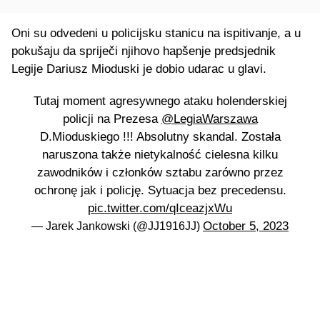
Oni su odvedeni u policijsku stanicu na ispitivanje, a u
pokušaju da spriječi njihovo hapšenje predsjednik
Legije Dariusz Mioduski je dobio udarac u glavi.
Tutaj moment agresywnego ataku holenderskiej
policji na Prezesa ⁦
@LegiaWarszawa
D.Mioduskiego !!! Absolutny skandal. Została
naruszona także nietykalność cielesna kilku
zawodników i członków sztabu zarówno przez
ochronę jak i policję. Sytuacja bez precedensu.
pic.twitter.com/qIceazjxWu
October 5, 2023
— Jarek Jankowski (@JJ1916JJ)