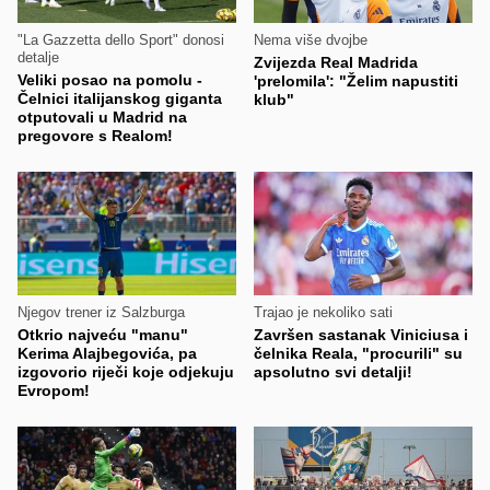
"La Gazzetta dello Sport" donosi
Nema više dvojbe
detalje
Zvijezda Real Madrida
Veliki posao na pomolu -
'prelomila': "Želim napustiti
Čelnici italijanskog giganta
klub"
otputovali u Madrid na
pregovore s Realom!
Njegov trener iz Salzburga
Trajao je nekoliko sati
Otkrio najveću "manu"
Završen sastanak Viniciusa i
Kerima Alajbegovića, pa
čelnika Reala, "procurili" su
izgovorio riječi koje odjekuju
apsolutno svi detalji!
Evropom!