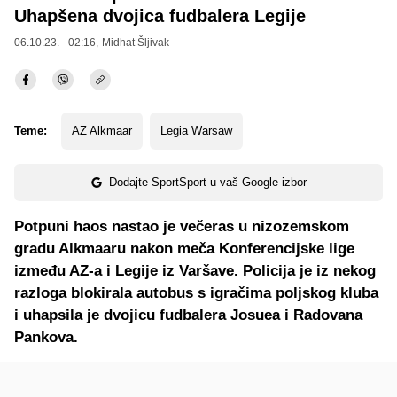
Uhapšena dvojica fudbalera Legije
06.10.23. - 02:16,
Midhat Šljivak
Teme:
AZ Alkmaar
Legia Warsaw
Dodajte SportSport u vaš Google izbor
Potpuni haos nastao je večeras u nizozemskom
gradu Alkmaaru nakon meča Konferencijske lige
između AZ-a i Legije iz Varšave. Policija je iz nekog
razloga blokirala autobus s igračima poljskog kluba
i uhapsila je dvojicu fudbalera Josuea i Radovana
Pankova.