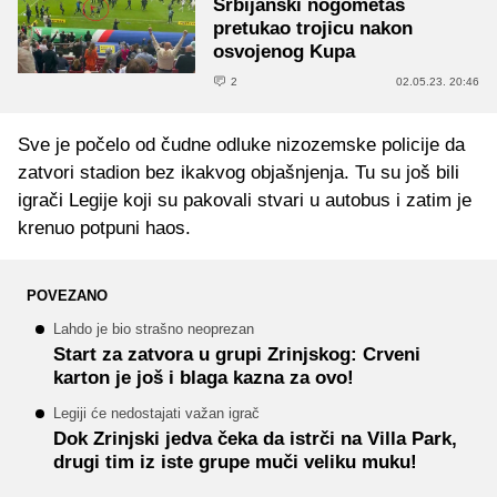
Srbijanski nogometaš
pretukao trojicu nakon
osvojenog Kupa
2
02.05.23. 20:46
Sve je počelo od čudne odluke nizozemske policije da
zatvori stadion bez ikakvog objašnjenja. Tu su još bili
igrači Legije koji su pakovali stvari u autobus i zatim je
krenuo potpuni haos.
POVEZANO
Lahdo je bio strašno neoprezan
Start za zatvora u grupi Zrinjskog: Crveni
karton je još i blaga kazna za ovo!
Legiji će nedostajati važan igrač
Dok Zrinjski jedva čeka da istrči na Villa Park,
drugi tim iz iste grupe muči veliku muku!