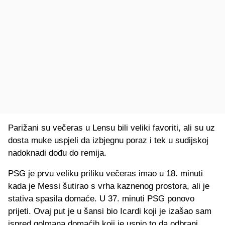
Parižani su večeras u Lensu bili veliki favoriti, ali su uz
dosta muke uspjeli da izbjegnu poraz i tek u sudijskoj
nadoknadi dođu do remija.
PSG je prvu veliku priliku večeras imao u 18. minuti
kada je Messi šutirao s vrha kaznenog prostora, ali je
stativa spasila domaće. U 37. minuti PSG ponovo
prijeti. Ovaj put je u šansi bio Icardi koji je izašao sam
ispred golmana domaćih koji je uspio to da odbrani.