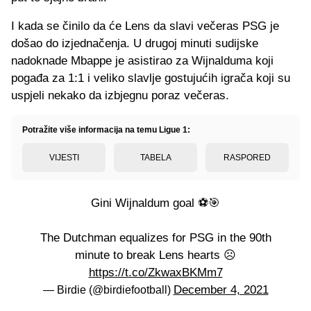
I kada se činilo da će Lens da slavi večeras PSG je
došao do izjednačenja. U drugoj minuti sudijske
nadoknade Mbappe je asistirao za Wijnalduma koji
pogađa za 1:1 i veliko slavlje gostujućih igrača koji su
uspjeli nekako da izbjegnu poraz večeras.
Potražite više informacija na temu Ligue 1:
VIJESTI
TABELA
RASPORED
Gini Wijnaldum goal ⚽🎯
The Dutchman equalizes for PSG in the 90th
minute to break Lens hearts ☹️
https://t.co/ZkwaxBKMm7
December 4, 2021
— Birdie (@birdiefootball)