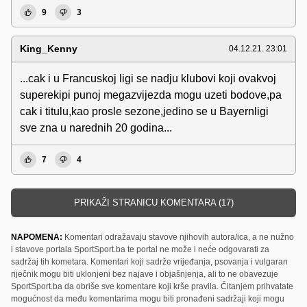
9
3
King_Kenny
04.12.21. 23:01
...cak i u Francuskoj ligi se nadju klubovi koji ovakvoj
superekipi punoj megazvijezda mogu uzeti bodove,pa
cak i titulu,kao prosle sezone,jedino se u Bayernligi
sve zna u narednih 20 godina...
7
4
PRIKAŽI STRANICU KOMENTARA (17)
NAPOMENA:
Komentari odražavaju stavove njihovih autora/ica, a ne nužno
i stavove portala SportSport.ba te portal ne može i neće odgovarati za
sadržaj tih kometara. Komentari koji sadrže vrijeđanja, psovanja i vulgaran
riječnik mogu biti uklonjeni bez najave i objašnjenja, ali to ne obavezuje
SportSport.ba da obriše sve komentare koji krše pravila. Čitanjem prihvatate
mogućnost da među komentarima mogu biti pronađeni sadržaji koji mogu