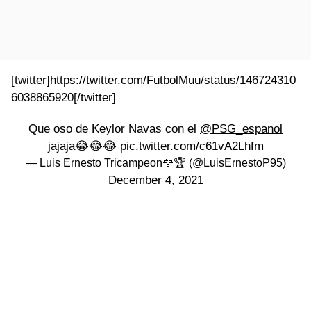
[twitter]https://twitter.com/FutbolMuu/status/146724310
6038865920[/twitter]
Que oso de Keylor Navas con el
@PSG_espanol
jajaja😂😂😂
pic.twitter.com/c61vA2Lhfm
— Luis Ernesto Tricampeon🦅🏆 (@LuisErnestoP95)
December 4, 2021