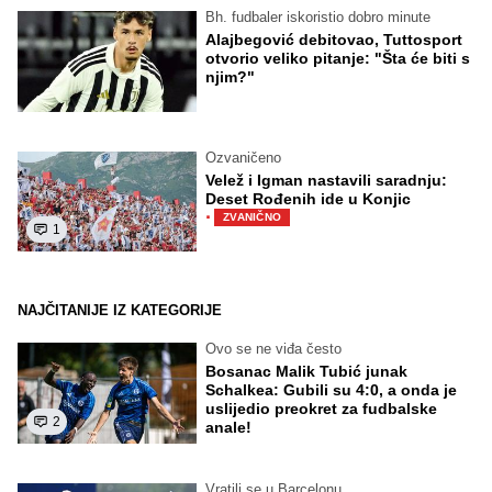
Bh. fudbaler iskoristio dobro minute
Alajbegović debitovao, Tuttosport
otvorio veliko pitanje: "Šta će biti s
njim?"
Ozvaničeno
Velež i Igman nastavili saradnju:
Deset Rođenih ide u Konjic
·
ZVANIČNO
1
NAJČITANIJE IZ KATEGORIJE
Ovo se ne viđa često
Bosanac Malik Tubić junak
Schalkea: Gubili su 4:0, a onda je
uslijedio preokret za fudbalske
2
anale!
Vratili se u Barcelonu