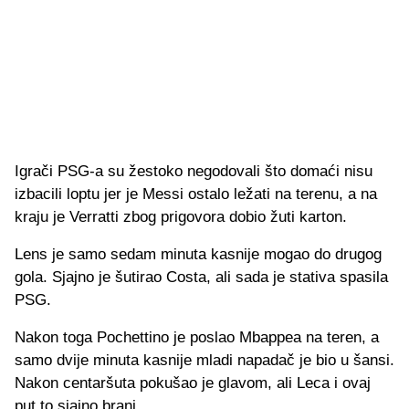
Igrači PSG-a su žestoko negodovali što domaći nisu
izbacili loptu jer je Messi ostalo ležati na terenu, a na
kraju je Verratti zbog prigovora dobio žuti karton.
Lens je samo sedam minuta kasnije mogao do drugog
gola. Sjajno je šutirao Costa, ali sada je stativa spasila
PSG.
Nakon toga Pochettino je poslao Mbappea na teren, a
samo dvije minuta kasnije mladi napadač je bio u šansi.
Nakon centaršuta pokušao je glavom, ali Leca i ovaj
put to sjajno brani.