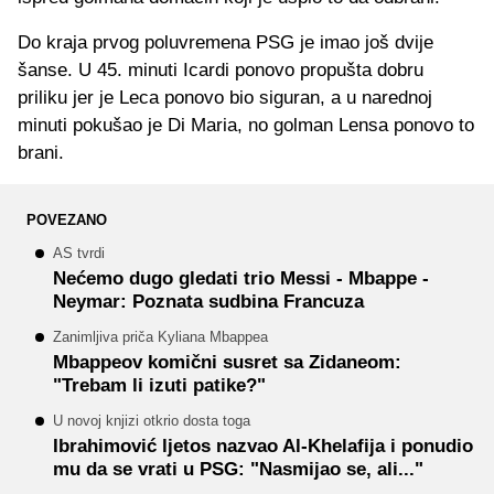
Do kraja prvog poluvremena PSG je imao još dvije
šanse. U 45. minuti Icardi ponovo propušta dobru
priliku jer je Leca ponovo bio siguran, a u narednoj
minuti pokušao je Di Maria, no golman Lensa ponovo to
brani.
POVEZANO
AS tvrdi
Nećemo dugo gledati trio Messi - Mbappe -
Neymar: Poznata sudbina Francuza
Zanimljiva priča Kyliana Mbappea
Mbappeov komični susret sa Zidaneom:
"Trebam li izuti patike?"
U novoj knjizi otkrio dosta toga
Ibrahimović ljetos nazvao Al-Khelafija i ponudio
mu da se vrati u PSG: "Nasmijao se, ali..."