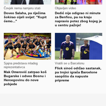
Čovjek nema namjeru stati
Objavljen video
Doveo Salaha, pa riječima
Dedić nije odigrao ni minute
šokirao cijeli svijet: "Kupit
za Benficu, pa na kraju
ćemo..."
napravio potez zbog kojeg je
u centru pažnje!
Sjajna predstava mladog
Vratili se u Barcelonu
reprezentativca
Flick sinoć održao sastanak,
Mak Omerović zatrpao koš
pa trojici igrača Barcelone
Bugarske i odveo Bosnu i
saopštio da napuste
Hercegovinu do nove
pripreme
pobjede