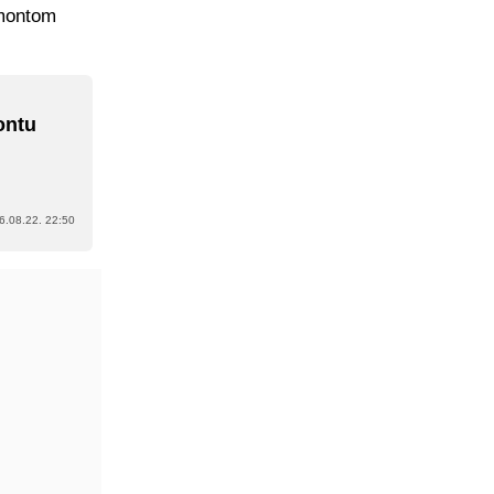
rmontom
ontu
6.08.22. 22:50