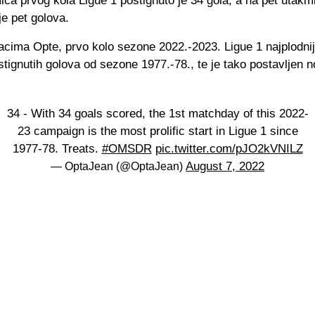
ca prvog kola Ligue 1 postignuto je 34 gola, a na pet utakm
je pet golova.
cima Opte, prvo kolo sezone 2022.-2023. Ligue 1 najplodnij
tignutih golova od sezone 1977.-78., te je tako postavljen n
34 - With 34 goals scored, the 1st matchday of this 2022-
23 campaign is the most prolific start in Ligue 1 since
1977-78. Treats.
#OMSDR
pic.twitter.com/pJO2kVNILZ
August 7, 2022
— OptaJean (@OptaJean)