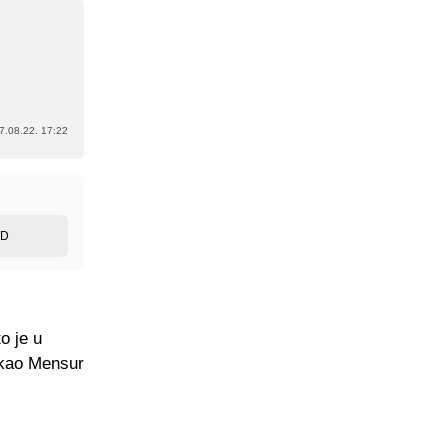
7.08.22. 17:22
ED
o je u
vukao Mensur