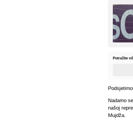
Potražite vi
Podsjetimo,
Nadamo se d
našoj repre
Mujdža.