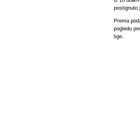
U 10 utakmi
postignuto 
Prema poda
pogledu pos
lige.