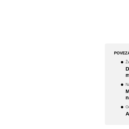
POVEZ
Že
D
m
N
M
n
O
A