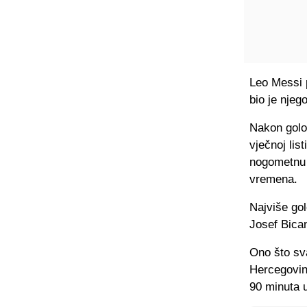
Leo Messi p
bio je nje
Nakon golo
vječnoj lis
nogometnu h
vremena.
Najviše gol
Josef Bica
Ono što sva
Hercegovini
90 minuta 