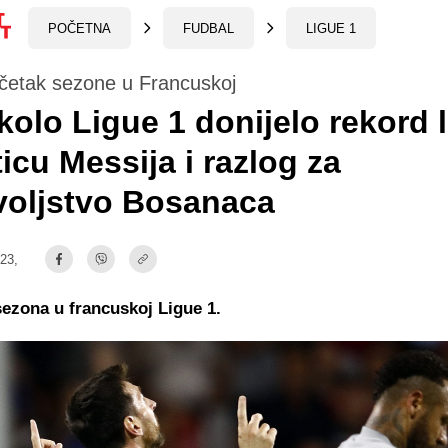
POČETNA
FUDBAL
LIGUE 1
očetak sezone u Francuskoj
kolo Ligue 1 donijelo rekord l
ticu Messija i razlog za
voljstvo Bosanaca
:23,
sezona u francuskoj Ligue 1.