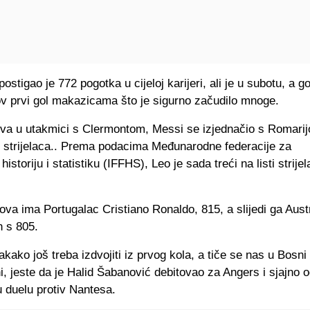
ostigao je 772 pogotka u cijeloj karijeri, ali je u subotu, a g
gov prvi gol makazicama što je sigurno začudilo mnoge.
va u utakmici s Clermontom, Messi se izjednačio s Romari
ti strijelaca.. Prema podacima Međunarodne federacije za
istoriju i statistiku (IFFHS), Leo je sada treći na listi strije
ova ima Portugalac Cristiano Ronaldo, 815, a slijedi ga Aust
n s 805.
kako još treba izdvojiti iz prvog kola, a tiče se nas u Bosni 
, jeste da je Halid Šabanović debitovao za Angers i sjajno o
u duelu protiv Nantesa.