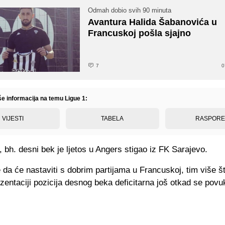
Odmah dobio svih 90 minuta
Avantura Halida Šabanovića u
Francuskoj pošla sjajno
7
0
še informacija na temu Ligue 1:
VIJESTI
TABELA
RASPOR
 bh. desni bek je ljetos u Angers stigao iz FK Sarajevo.
a će nastaviti s dobrim partijama u Francuskoj, tim više št
zentaciji pozicija desnog beka deficitarna još otkad se po