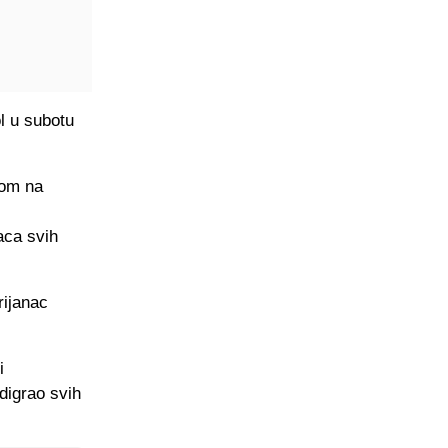
ol u subotu
jom na
laca svih
rijanac
i
digrao svih