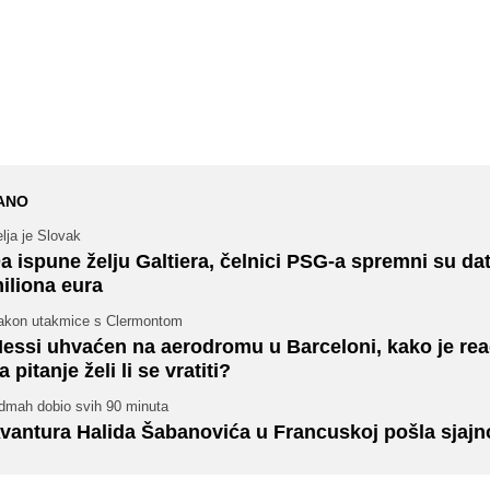
ANO
lja je Slovak
a ispune želju Galtiera, čelnici PSG-a spremni su dat
iliona eura
akon utakmice s Clermontom
essi uhvaćen na aerodromu u Barceloni, kako je re
a pitanje želi li se vratiti?
dmah dobio svih 90 minuta
vantura Halida Šabanovića u Francuskoj pošla sjajn