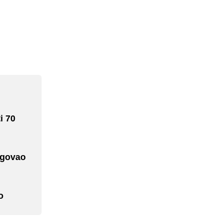
i 70
agovao
o