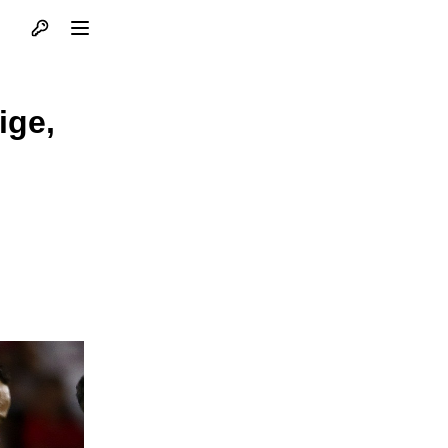
Otvori profil
Otvori meni
ige,