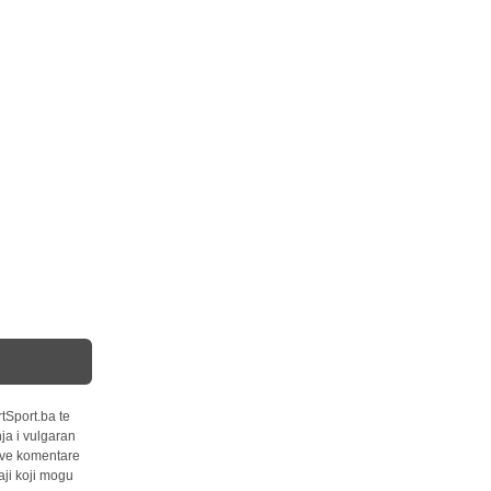
tSport.ba te
ja i vulgaran
 sve komentare
ji koji mogu