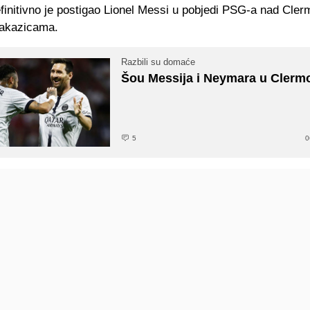
efinitivno je postigao Lionel Messi u pobjedi PSG-a nad Cle
makazicama.
Razbili su domaće
Šou Messija i Neymara u Clerm
5
0