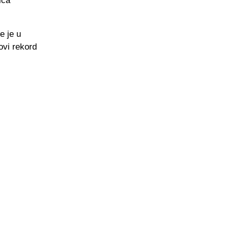
ica
e je u
ovi rekord