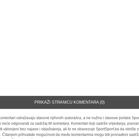
PRIKAŽI STRANICU KOMENTARA (0)
omentari odražavaju stavove njihovih autora/ica, a ne nužno i stavove portala Spor
i neće odgovarati za sadržaj tih kometara. Komentari koji sadrže vrijeđanja, psovan
iti uklonjeni bez najave i objašnjenja, ali to ne obavezuje SportSport.ba da obriše
la. Čitanjem prihvatate mogućnost da među komentarima mogu biti pronađeni sadrža