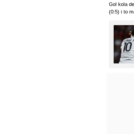
Gol kola d
(0:5) i to 