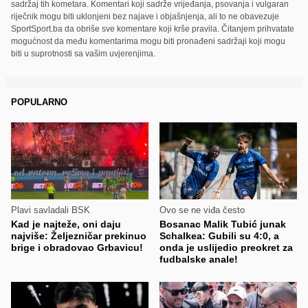
sadržaj tih kometara. Komentari koji sadrže vrijeđanja, psovanja i vulgaran
riječnik mogu biti uklonjeni bez najave i objašnjenja, ali to ne obavezuje
SportSport.ba da obriše sve komentare koji krše pravila. Čitanjem prihvatate
mogućnost da među komentarima mogu biti pronađeni sadržaji koji mogu
biti u suprotnosti sa vašim uvjerenjima.
POPULARNO
Plavi savladali BSK
Ovo se ne viđa često
Kad je najteže, oni daju
Bosanac Malik Tubić junak
najviše: Željezničar prekinuo
Schalkea: Gubili su 4:0, a
brige i obradovao Grbavicu!
onda je uslijedio preokret za
fudbalske anale!