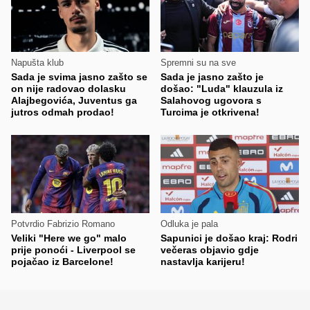
Napušta klub
Spremni su na sve
Sada je svima jasno zašto se
Sada je jasno zašto je
on nije radovao dolasku
došao: "Luda" klauzula iz
Alajbegovića, Juventus ga
Salahovog ugovora s
jutros odmah prodao!
Turcima je otkrivena!
Potvrdio Fabrizio Romano
Odluka je pala
Veliki "Here we go" malo
Sapunici je došao kraj: Rodri
prije ponoći - Liverpool se
večeras objavio gdje
pojačao iz Barcelone!
nastavlja karijeru!