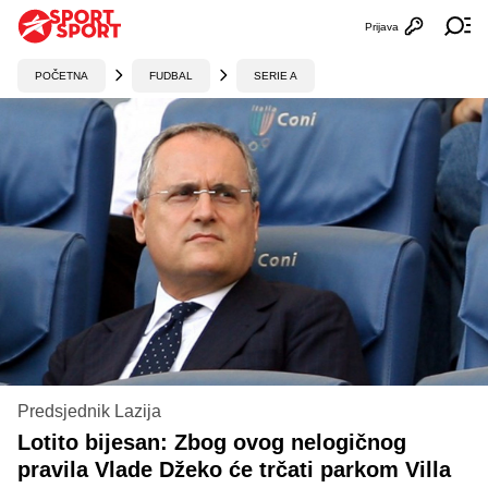
Prijava
Otvori profi
Ot
POČETNA
FUDBAL
SERIE A
Predsjednik Lazija
Lotito bijesan: Zbog ovog nelogičnog
pravila Vlade Džeko će trčati parkom Villa