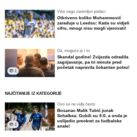
Više nego zanimljivi podaci
Otkriveno koliko Muharemović
zarađuje u Leedsu: Kada su vidjeli
cifru, mnogi nisu mogli vjerovati!
Da, moguće je i to
Skandal godine! Zvijezda odradila
zagrijavanje, pa tri minute pred
početak napravila šokantan potez!
1
NAJČITANIJE IZ KATEGORIJE
Ovo se ne viđa često
Bosanac Malik Tubić junak
Schalkea: Gubili su 4:0, a onda je
uslijedio preokret za fudbalske
2
anale!