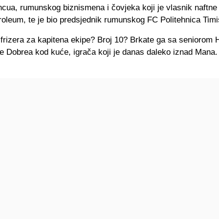
ncua, rumunskog biznismena i čovjeka koji je vlasnik naftne
roleum, te je bio predsjednik rumunskog FC Politehnica Timi
e frizera za kapitena ekipe? Broj 10? Brkate ga sa seniorom 
te Dobrea kod kuće, igrača koji je danas daleko iznad Mana.