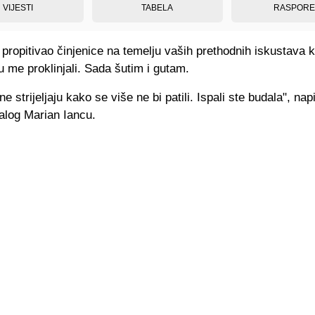
VIJESTI
TABELA
RASPOR
ropitivao činjenice na temelju vaših prethodnih iskustava k
su me proklinjali. Sada šutim i gutam.
e strijeljaju kako se više ne bi patili. Ispali ste budala", nap
alog Marian Iancu.