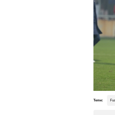
Teme:
Fud