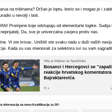
arua na tribinama? Držao je loptu, borio se i mogao je i zabit
uradio u nevolji i boli.
AN! Promjene koje odstupaju od elementarle logike. Sudija 
eprijatelj. Da, sve je univerzalna zavjera protiv nas.
ne. Vi ste krivac. Uništili ste svaku nadu u duši naših navij
ije. Kada su vas imenovali za selektora svi su vam sagradili
Vela je briljirao na Sportklubu
Bosanci i Hercegovci se "zapali
reakcije hrvatskog komentatora
Bajraktarevića
4
1
še informacija na temu Kvalifikacije za SP: