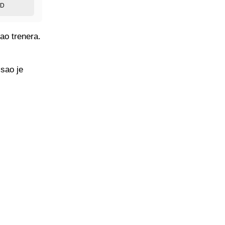
ED
ao trenera.
isao je