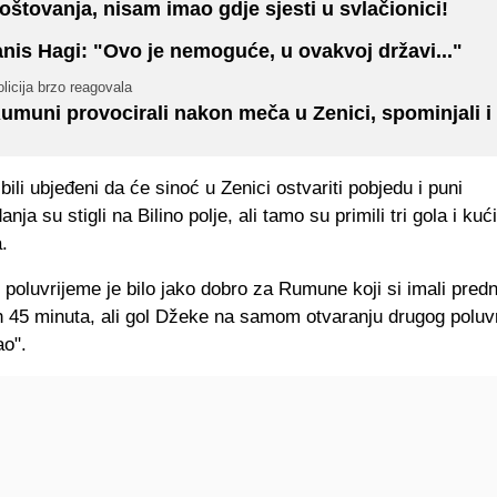
oštovanja, nisam imao gdje sjesti u svlačionici!
anis Hagi: "Ovo je nemoguće, u ovakvoj državi..."
licija brzo reagovala
umuni provocirali nakon meča u Zenici, spominjali i 
ili ubjeđeni da će sinoć u Zenici ostvariti pobjedu i puni
a su stigli na Bilino polje, ali tamo su primili tri gola i kući
.
o poluvrijeme je bilo jako dobro za Rumune koji si imali pred
h 45 minuta, ali gol Džeke na samom otvaranju drugog polu
ao".