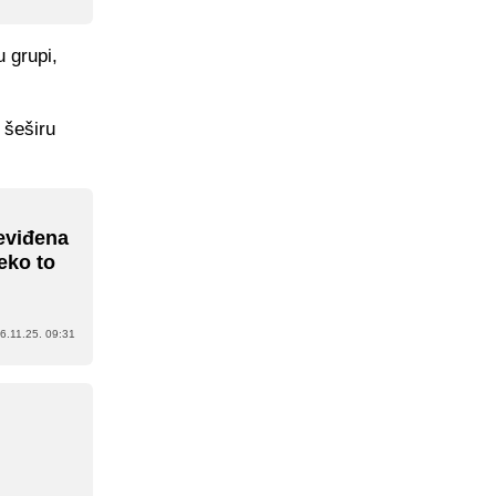
u grupi,
 šeširu
neviđena
eko to
6.11.25. 09:31