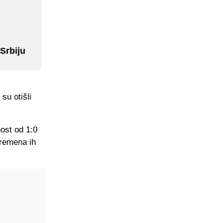
Srbiju
 su otišli
nost od 1:0
vremena ih