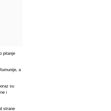
o pitanje
 Rumunije, a
poraz su
ne i
d strane