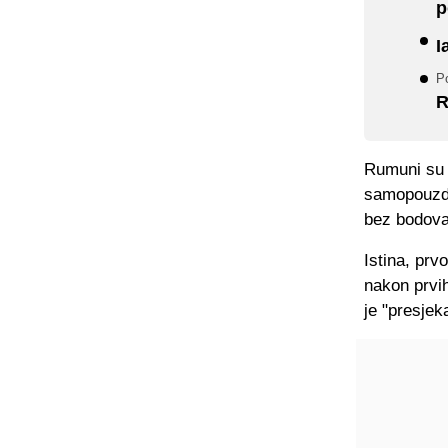
p
I
Po
R
Rumuni su b
samopouzdanj
bez bodova
Istina, prv
nakon prvi
je "presjek