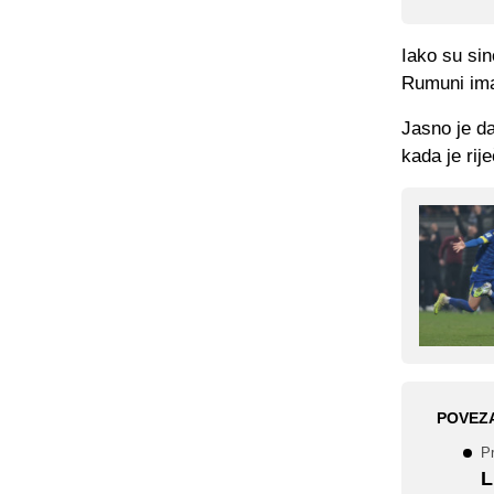
Iako su sino
Rumuni imaj
Jasno je da
kada je rij
POVEZ
P
L