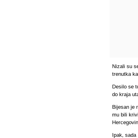
Nizali su s
trenutka k
Desilo se t
do kraja ut
Bijesan je
mu bili kri
Hercegovine
Ipak, sada