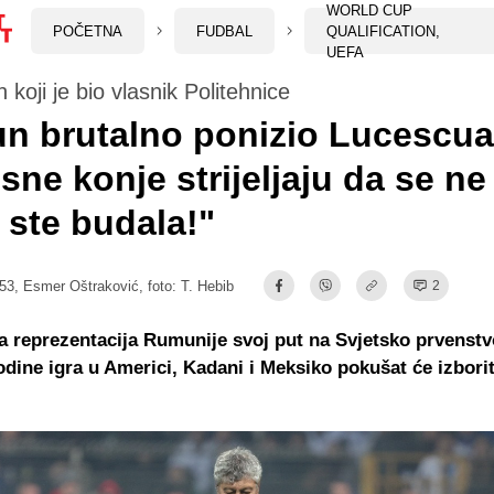
WORLD CUP
POČETNA
FUDBAL
QUALIFICATION,
UEFA
 koji je bio vlasnik Politehnice
n brutalno ponizio Lucescua
sne konje strijeljaju da se ne
i ste budala!"
:53,
Esmer Oštraković
, foto: T. Hebib
2
reprezentacija Rumunije svoj put na Svjetsko prvenstv
dine igra u Americi, Kadani i Meksiko pokušat će izborit