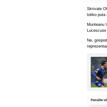
Skrivate Ol
toliko puta 
Munteanu V
Lucescuov n
Ne, gospodi
reprezentac
Potražite vi