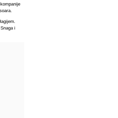
 kompanije
soara.
Hagijem.
 Snaga i