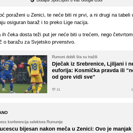
Dodajte SportSport u vaš Google izbor
ć poraženi u Zenici, te neće biti ni prvi, a ni drugi na tabeli 
u osiguran baraž i to preko Lige nacija.
 ih čeka dosta teži put jer neće biti u trećem, nego četvrtom
eč o baražu za Svjetsko prvenstvo.
Rumuni dobili šta su tražili
Dječak iz Srebrenice, Ljiljani i 
euforija: Kosmička pravda ili "n
od gore vidi sve"
21
1
ANO
ress konferencija selektora Rumunije
ucescu bijesan nakon meča u Zenici: Ovo je manjak