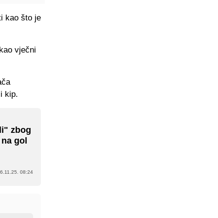
i kao što je
kao vječni
ača
 kip.
li" zbog
 na gol
6.11.25. 08:24