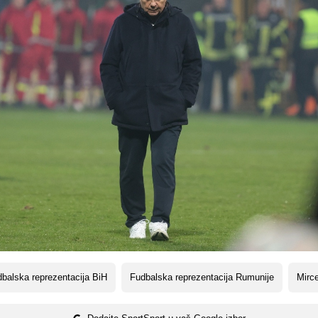
balska reprezentacija BiH
Fudbalska reprezentacija Rumunije
Mirc