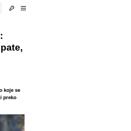
Otvori profil
Otvori meni
:
 pate,
o koje se
i preko