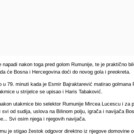
e napadi nakon toga pred golom Rumunije, te je praktično bil
ada će Bosna i Hercegovina doći do novog gola i preokreta.
o u 79. minuti kada je Esmir Bajraktarević matirao golmana
akmice u strijelce se upisao i Haris Tabaković.
 nakon utakmice bio selektor Rumunije Mircea Lucescu i za 
vi svi od sudija, uslova na Bilinom polju, igrača i navijača Bos
... Svi osim njega i njegovih navijača.
 mu je stigao žestok odgovor direktno iz njegove domovine o