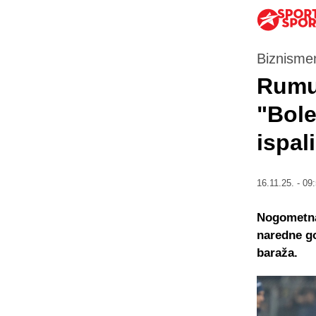
Biznismen
Rumu
"Bole
ispal
16.11.25. - 09
Nogometna 
naredne go
baraža.