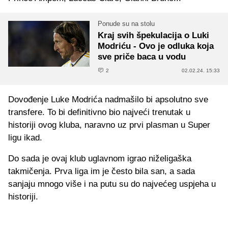
Ponude su na stolu
Kraj svih špekulacija o Luki
Modriću - Ovo je odluka koja
sve priče baca u vodu
2
02.02.24. 15:33
Dovođenje Luke Modrića nadmašilo bi apsolutno sve
transfere. To bi definitivno bio najveći trenutak u
historiji ovog kluba, naravno uz prvi plasman u Super
ligu ikad.
Do sada je ovaj klub uglavnom igrao niželigaška
takmičenja. Prva liga im je često bila san, a sada
sanjaju mnogo više i na putu su do najvećeg uspjeha u
historiji.