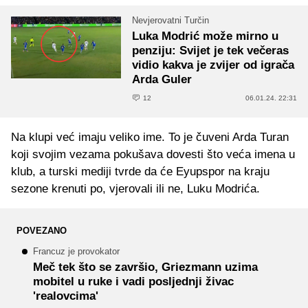
Nevjerovatni Turčin
Luka Modrić može mirno u
penziju: Svijet je tek večeras
vidio kakva je zvijer od igrača
Arda Guler
12
06.01.24. 22:31
Na klupi već imaju veliko ime. To je čuveni Arda Turan
koji svojim vezama pokušava dovesti što veća imena u
klub, a turski mediji tvrde da će Eyupspor na kraju
sezone krenuti po, vjerovali ili ne, Luku Modrića.
POVEZANO
Francuz je provokator
Meč tek što se završio, Griezmann uzima
mobitel u ruke i vadi posljednji živac
'realovcima'