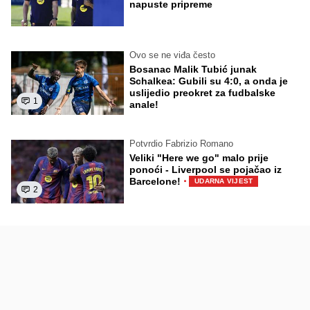
napuste pripreme
Ovo se ne viđa često
Bosanac Malik Tubić junak
Schalkea: Gubili su 4:0, a onda je
uslijedio preokret za fudbalske
1
anale!
Potvrdio Fabrizio Romano
Veliki "Here we go" malo prije
ponoći - Liverpool se pojačao iz
·
Barcelone!
UDARNA VIJEST
2