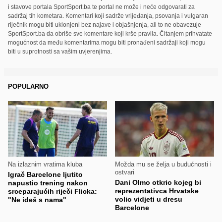
i stavove portala SportSport.ba te portal ne može i neće odgovarati za
sadržaj tih kometara. Komentari koji sadrže vrijeđanja, psovanja i vulgaran
riječnik mogu biti uklonjeni bez najave i objašnjenja, ali to ne obavezuje
SportSport.ba da obriše sve komentare koji krše pravila. Čitanjem prihvatate
mogućnost da među komentarima mogu biti pronađeni sadržaji koji mogu
biti u suprotnosti sa vašim uvjerenjima.
POPULARNO
Na izlaznim vratima kluba
Možda mu se želja u budućnosti i
ostvari
Igrač Barcelone ljutito
Dani Olmo otkrio kojeg bi
napustio trening nakon
reprezentativca Hrvatske
srceparajućih riječi Flicka:
volio vidjeti u dresu
"Ne ideš s nama"
Barcelone