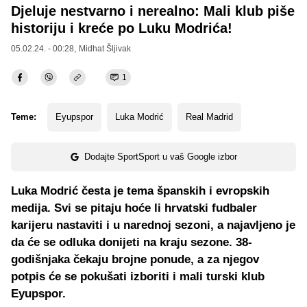
Djeluje nestvarno i nerealno: Mali klub piše
historiju i kreće po Luku Modrića!
05.02.24. - 00:28,
Midhat Šljivak
1
Teme:
Eyupspor
Luka Modrić
Real Madrid
Dodajte SportSport u vaš Google izbor
Luka Modrić česta je tema španskih i evropskih
medija. Svi se pitaju hoće li hrvatski fudbaler
karijeru nastaviti i u narednoj sezoni, a najavljeno je
da će se odluka donijeti na kraju sezone. 38-
godišnjaka čekaju brojne ponude, a za njegov
potpis će se pokušati izboriti i mali turski klub
Eyupspor.