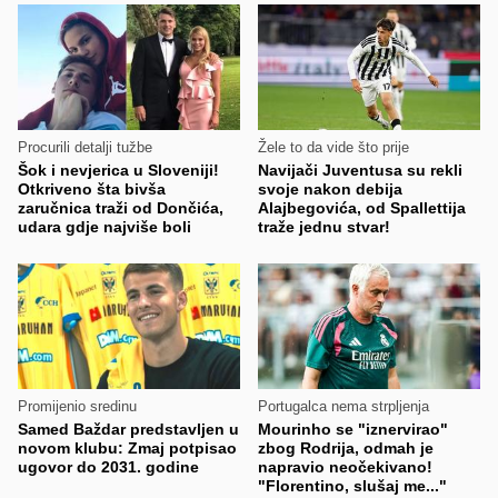
Procurili detalji tužbe
Žele to da vide što prije
Šok i nevjerica u Sloveniji!
Navijači Juventusa su rekli
Otkriveno šta bivša
svoje nakon debija
zaručnica traži od Dončića,
Alajbegovića, od Spallettija
udara gdje najviše boli
traže jednu stvar!
Promijenio sredinu
Portugalca nema strpljenja
Samed Baždar predstavljen u
Mourinho se "iznervirao"
novom klubu: Zmaj potpisao
zbog Rodrija, odmah je
ugovor do 2031. godine
napravio neočekivano!
"Florentino, slušaj me..."