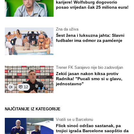
karijere! Wolfsburg dogovorio
posao vrijedan čak 25 miliona eura!
Zna da uživa
Šest žena i luksuzna jahta: Slavni
fudbaler ima odmor za pamćenje
Trener FK Sarajevo nije bio zadovoljan
Zekić jasan nakon kiksa protiv
Radnika! "Pucali smo si u glavu,
jednostavno"
12
NAJČITANIJE IZ KATEGORIJE
Vratili se u Barcelonu
Flick sinoć održao sastanak, pa
trojici igrača Barcelone saopštio da