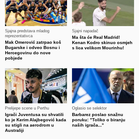
Sjajna predstava mladog
Sjajni napadač
reprezentativca
Ma šta će Real Madrid!
Mak Omerović zatrpao koš
Kenan Kodro skinuo osmjeh
Bugarske i odveo Bosnu i
s lica velikom Mourinhu!
Hercegovinu do nove
pobjede
Prelijepe scene u Perthu
Oglasio se selektor
Igrači Juventusa su shvatili
Barbarez poslao snažnu
ko je Kerim Alajbegović kada
poruku: "Toliko o biranju
su stigli na aerodrom u
naših igrača..."
Australiji