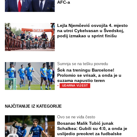
AFC-a
Lejla Njemčević osvojila 4. mjesto
na utrci Cykelvasan u Švedskoj,
podij izmakao u sprint finišu
Sumnja se na tešku povredu
Šok na treningu Barcelone!
Prolomio se vrisak, a onda je u
suzama napustio teren
·
UDARNA VIJEST
NAJČITANIJE IZ KATEGORIJE
Ovo se ne viđa često
Bosanac Malik Tubić junak
Schalkea: Gubili su 4:0, a onda je
uslijedio preokret za fudbalske