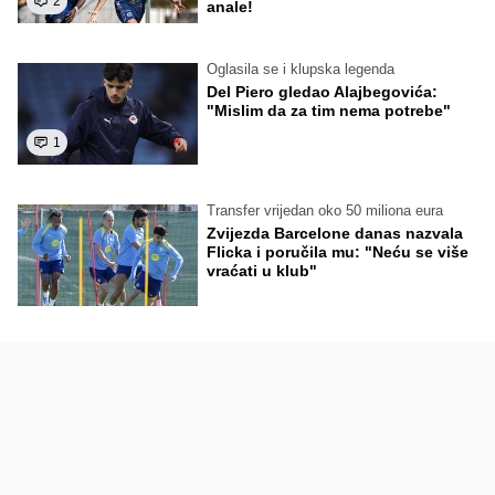
2
anale!
Oglasila se i klupska legenda
Del Piero gledao Alajbegovića:
"Mislim da za tim nema potrebe"
1
Transfer vrijedan oko 50 miliona eura
Zvijezda Barcelone danas nazvala
Flicka i poručila mu: "Neću se više
vraćati u klub"