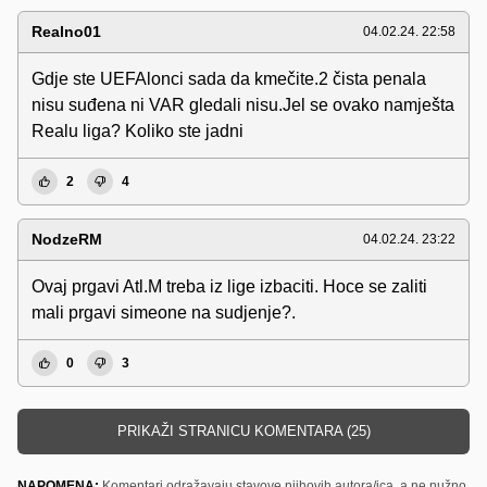
Realno01
04.02.24. 22:58
Gdje ste UEFAlonci sada da kmečite.2 čista penala
nisu suđena ni VAR gledali nisu.Jel se ovako namješta
Realu liga? Koliko ste jadni
2
4
NodzeRM
04.02.24. 23:22
Ovaj prgavi Atl.M treba iz lige izbaciti. Hoce se zaliti
mali prgavi simeone na sudjenje?.
0
3
PRIKAŽI STRANICU KOMENTARA (25)
NAPOMENA:
Komentari odražavaju stavove njihovih autora/ica, a ne nužno