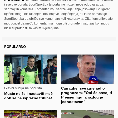
i stavove portala SportSport.ba te portal ne može i neće odgovarati za
sadržaj tih kometara. Komentari koji sadrže vrijeđanja, psovanja i vulgaran
riječnik mogu biti uklonjeni bez najave i objašnjenja, ali to ne obavezuje
SportSport.ba da obriše sve komentare koji krše pravila. Čitanjem prihvatate
mogućnost da među komentarima mogu biti pronađeni sadržaji koji mogu
biti u suprotnosti sa vašim uvjerenjima.
POPULARNO
Glavni sudija ne popušta
Carragher sve iznenadio
prognozom: "Oni će osvojiti
Musić ne želi nastaviti meč
Premier ligu, a razlog je
dok se ne isprazne tribine!
jednostavan"