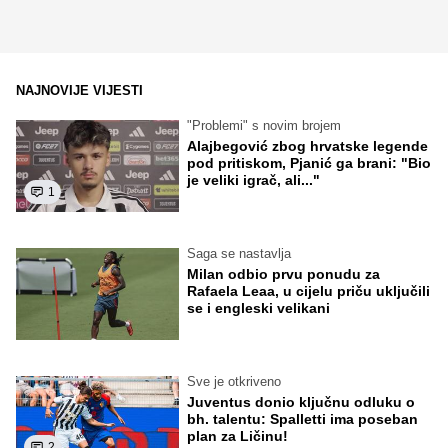
NAJNOVIJE VIJESTI
"Problemi" s novim brojem
Alajbegović zbog hrvatske legende
pod pritiskom, Pjanić ga brani: "Bio
je veliki igrač, ali..."
1
Saga se nastavlja
Milan odbio prvu ponudu za
Rafaela Leaa, u cijelu priču uključili
se i engleski velikani
Sve je otkriveno
Juventus donio ključnu odluku o
bh. talentu: Spalletti ima poseban
plan za Ličinu!
2