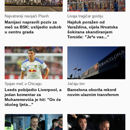
Najvatreniji navijači Plavih
Livaja tragičar gostiju
Manijaci napravili poziv za
Hajduk poražen od
meč sa BSK; uslijedio sukob
Varaždina, cijela Hrvatska
u centru grada
šokirana skandiranjem
Torcide: "Je*o vas..."
Sjajan meč u Chicagu
Jačaju tim
Leeds pobijedio Liverpool, a
Barcelona oborila rekord
jedan komentar za
novim ulaznim transferom
Muharemovića je hit: "On će
idućeg ljeta..."