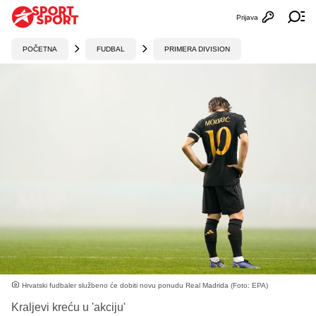
Prijava
Otvori profi
Ot
POČETNA
FUDBAL
PRIMERA DIVISION
Hrvatski fudbaler službeno će dobiti novu ponudu Real Madrida (Foto: EPA)
Kraljevi kreću u 'akciju'