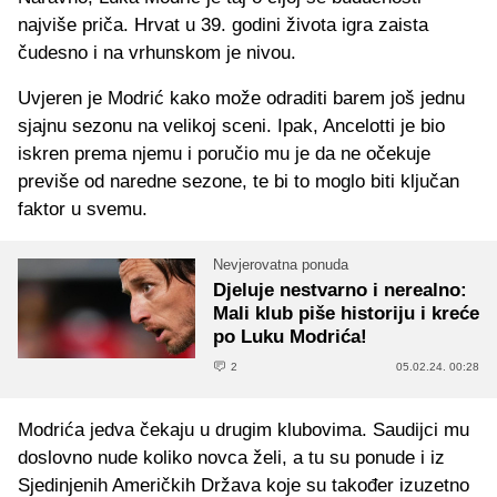
najviše priča. Hrvat u 39. godini života igra zaista
čudesno i na vrhunskom je nivou.
Uvjeren je Modrić kako može odraditi barem još jednu
sjajnu sezonu na velikoj sceni. Ipak, Ancelotti je bio
iskren prema njemu i poručio mu je da ne očekuje
previše od naredne sezone, te bi to moglo biti ključan
faktor u svemu.
Nevjerovatna ponuda
Djeluje nestvarno i nerealno:
Mali klub piše historiju i kreće
po Luku Modrića!
2
05.02.24. 00:28
Modrića jedva čekaju u drugim klubovima. Saudijci mu
doslovno nude koliko novca želi, a tu su ponude i iz
Sjedinjenih Američkih Država koje su također izuzetno