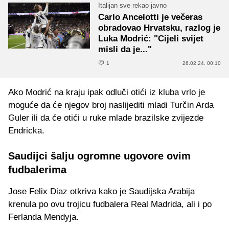
Italijan sve rekao javno
Carlo Ancelotti je večeras
obradovao Hrvatsku, razlog je
Luka Modrić: "Cijeli svijet
misli da je..."
1
26.02.24. 00:10
Ako Modrić na kraju ipak odluči otići iz kluba vrlo je
moguće da će njegov broj naslijediti mladi Turčin Arda
Guler ili da će otići u ruke mlade brazilske zvijezde
Endricka.
Saudijci šalju ogromne ugovore ovim
fudbalerima
Jose Felix Diaz otkriva kako je Saudijska Arabija
krenula po ovu trojicu fudbalera Real Madrida, ali i po
Ferlanda Mendyja.