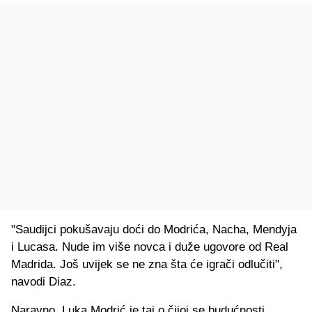
"Saudijci pokušavaju doći do Modrića, Nacha, Mendyja
i Lucasa. Nude im više novca i duže ugovore od Real
Madrida. Još uvijek se ne zna šta će igrači odlučiti",
navodi Diaz.
Naravno, Luka Modrić je taj o čijoj se budućnosti