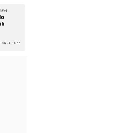
slave
do
li
8.06.24. 16:57