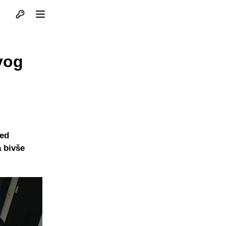
Otvori profil
Otvori meni
vog
med
a bivše