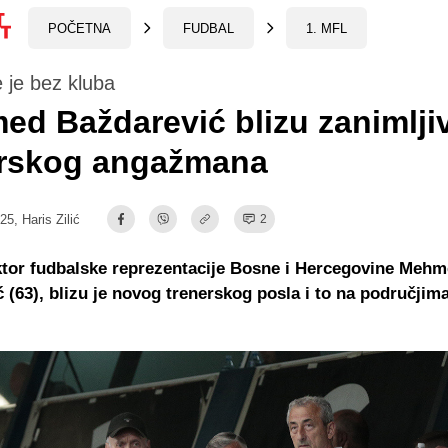
POČETNA
FUDBAL
1. MFL
e je bez kluba
d Baždarević blizu zanimlji
erskog angažmana
:25,
Haris Zilić
2
ktor fudbalske reprezentacije Bosne i Hercegovine Meh
 (63), blizu je novog trenerskog posla i to na područjim