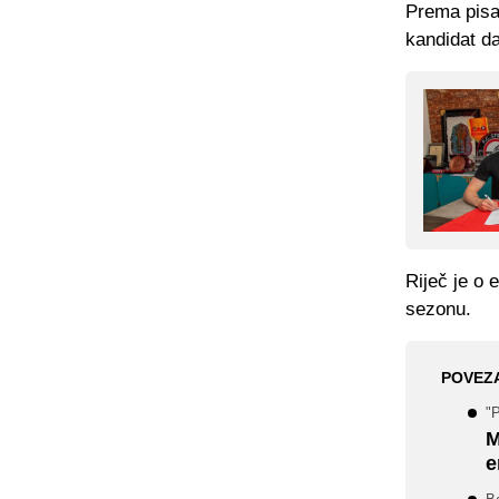
Prema pisa
kandidat d
Riječ je o 
sezonu.
POVEZ
"P
M
e