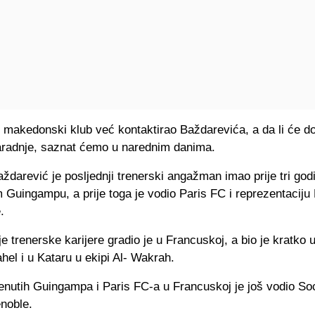
 makedonski klub već kontaktirao Baždarevića, a da li će do
radnje, saznat ćemo u narednim danima.
arević je posljednji trenerski angažman imao prije tri god
Guingampu, a prije toga je vodio Paris FC i reprezentaciju
.
e trenerske karijere gradio je u Francuskoj, a bio je kratko 
hel i u Kataru u ekipi Al- Wakrah.
nutih Guingampa i Paris FC-a u Francuskoj je još vodio So
enoble.