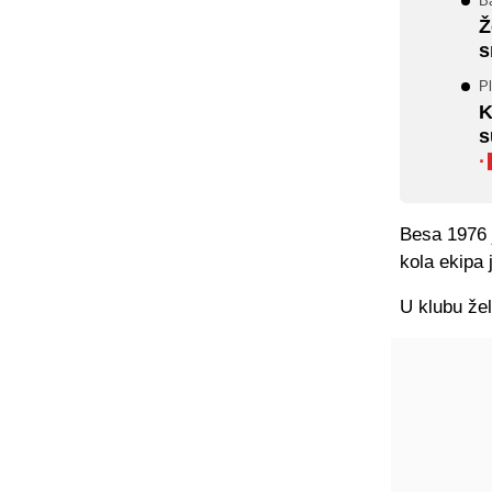
B
Ž
s
Pl
K
s
·
Besa 1976 j
kola ekipa
U klubu žel