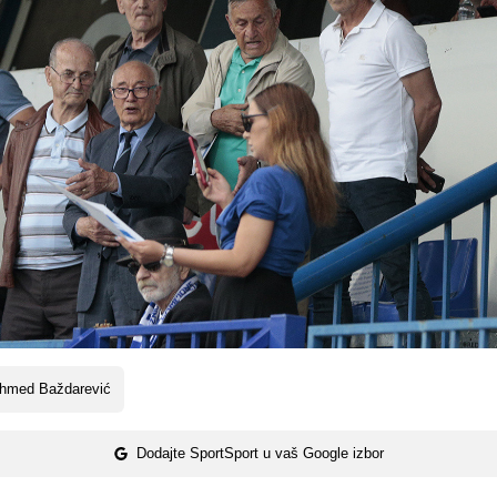
hmed Baždarević
Dodajte SportSport u vaš Google izbor