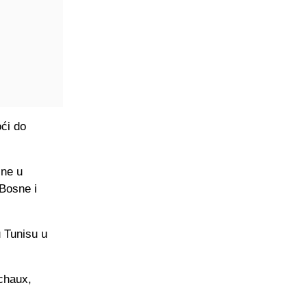
ći do
ine u
 Bosne i
u Tunisu u
chaux,