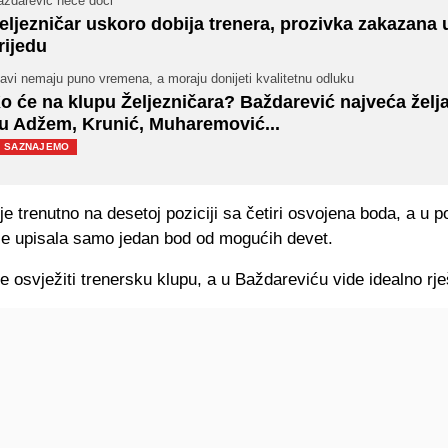
aždarević neće doći
eljezničar uskoro dobija trenera, prozivka zakazana 
rijedu
avi nemaju puno vremena, a moraju donijeti kvalitetnu odluku
o će na klupu Željezničara? Baždarević najveća želja
u Adžem, Krunić, Muharemović...
SAZNAJEMO
e trenutno na desetoj poziciji sa četiri osvojena boda, a u po
 je upisala samo jedan bod od mogućih devet.
e osvježiti trenersku klupu, a u Baždareviću vide idealno rje