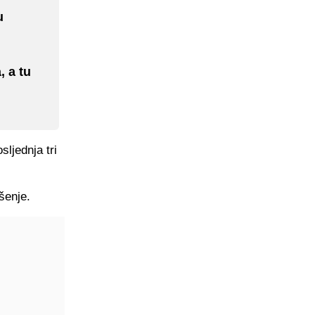
u
, a tu
sljednja tri
šenje.