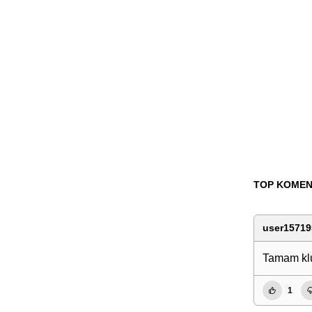
TOP KOMEN
user15719
Tamam klu
1