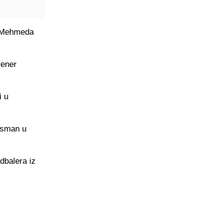
a Mehmeda
rener
i u
lasman u
dbalera iz