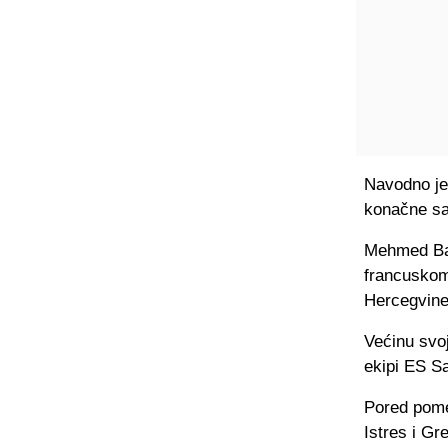
Navodno je
konačne sa
Mehmed Bažd
francuskom 
Hercegvine
Većinu svoj
ekipi ES Sa
Pored pome
Istres i Gr