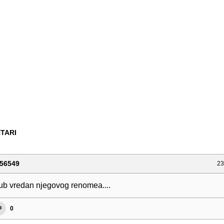
TARI
56549
23
b vredan njegovog renomea....
0