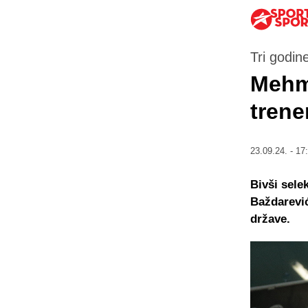
Tri godin
Mehme
tren
23.09.24. - 17
Bivši sele
Baždarević
države.