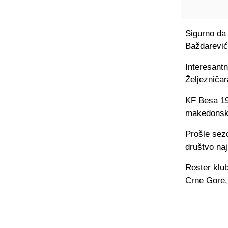
Sigurno da
Baždarević
Interesantn
Željezničar
KF Besa 197
makedonsk
Prošle sezo
društvo naj
Roster klub
Crne Gore, 