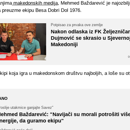
njima
makedonskih medija
, Mehmed Baždarević je najozbiljn
a preuzme ekipu Besa Dobri Dol 1976.
Potpisao za prvaka ove zemlje
Nakon odlaska iz FK Željezničar 
Dujmović se skrasio u Sjeverno
Makedoniji
0
ekipi koja igra u makedonskom društvu najboljih, a loše su otv
ANO
oslije utakmice ganjajte Savez"
ehmed Baždarević: "Navijači su morali potrošiti viš
nergije, da guramo ekipu"