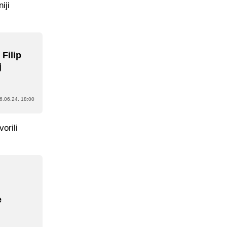
iji
Filip
j
6.06.24. 18:00
orili
e