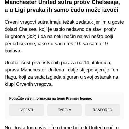
Manchester United sutra protiv Chelseaja,
a u Ligi prvaka ih samo čudo može izvući
Crveni vragovi sutra imaju težak zadatak jer im u goste
dolazi Chelsea, koji je uspio nedavno da slavi protiv
Brightona (3:2) i da na neki način najavi nešto bolji
period sezone, iako su sada tek 10. sa samo 19
bodova.
Unatoč šest prvenstvenih poraza na 14 utakmica,
uprava Manchester Uniteda i dalje slijepo vjeruje Ten
Hagu, koji za sada izgleda siguran u svoj ostanak na
klupi Crvenih vragova.
Potražite više informacija na temu Premier league:
VIJESTI
TABELA
RASPORED
No, dosta toga ovisit će o tome hoće li United proći u