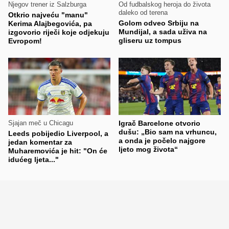
Njegov trener iz Salzburga
Od fudbalskog heroja do života
daleko od terena
Otkrio najveću "manu"
Golom odveo Srbiju na
Kerima Alajbegovića, pa
Mundijal, a sada uživa na
izgovorio riječi koje odjekuju
gliseru uz tompus
Evropom!
Sjajan meč u Chicagu
Igrač Barcelone otvorio
dušu: „Bio sam na vrhuncu,
Leeds pobijedio Liverpool, a
a onda je počelo najgore
jedan komentar za
ljeto mog života“
Muharemovića je hit: "On će
idućeg ljeta..."