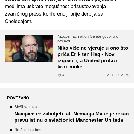
medijima uskrate mogućnost prisustovavanja
zvaničnog press konferenciji prije derbija sa
Chelseajem.
Nizozemac nakon Galate govorio o
projektu
Niko više ne vjeruje u ono što
priča Erik ten Hag - Novi
izgovori, a United prolazi
kroz muke
4
29.11.23. 21:50
POVEZANO
Bivši veznjak
Navijače će zaboljeti, ali Nemanja Matić je rekao
pravu istinu o svlačionici Manchester Uniteda
Ne želi ih u timu