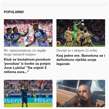
POPULARNO
Bh. reprezentativac će negdje
Osvojio je s ekipom 21 trofej
drugo nastaviti karijeru
Kraj jedne ere: Barcelona se i
Klub se brutalnom porukom
definitivno riješila svoje
'povukao' iz borbe za potpis
legende
Jove Lukića! "Da vrijedi 3
miliona eura..."