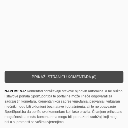
PRIKAŽI STRANICU KOMENTARA (0)
NAPOMENA:
Komentari odražavaju stavove njihovih autora/ica, a ne nužno
i stavove portala SportSport.ba te portal ne može i neće odgovarati za
sadržaj tih kometara. Komentari koji sadrže vrijeđanja, psovanja i vulgaran
riječnik mogu biti uklonjeni bez najave i objašnjenja, ali to ne obavezuje
SportSport.ba da obriše sve komentare koji krše pravila. Čitanjem prihvatate
mogućnost da među komentarima mogu biti pronađeni sadržaji koji mogu
biti u suprotnosti sa vašim uvjerenjima.