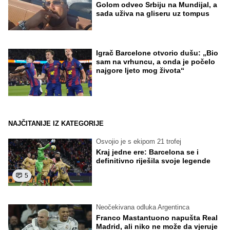
Golom odveo Srbiju na Mundijal, a
sada uživa na gliseru uz tompus
Igrač Barcelone otvorio dušu: „Bio
sam na vrhuncu, a onda je počelo
najgore ljeto mog života“
NAJČITANIJE IZ KATEGORIJE
Osvojio je s ekipom 21 trofej
Kraj jedne ere: Barcelona se i
definitivno riješila svoje legende
5
Neočekivana odluka Argentinca
Franco Mastantuono napušta Real
Madrid, ali niko ne može da vjeruje