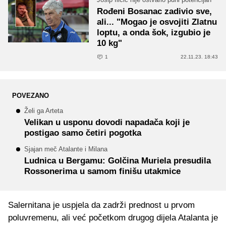
Rođeni Bosanac zadivio sve,
ali... "Mogao je osvojiti Zlatnu
loptu, a onda šok, izgubio je
10 kg"
1
22.11.23. 18:43
POVEZANO
Želi ga Arteta
Velikan u usponu dovodi napadača koji je
postigao samo četiri pogotka
Sjajan meč Atalante i Milana
Ludnica u Bergamu: Golčina Muriela presudila
Rossonerima u samom finišu utakmice
Salernitana je uspjela da zadrži prednost u prvom
poluvremenu, ali već početkom drugog dijela Atalanta je