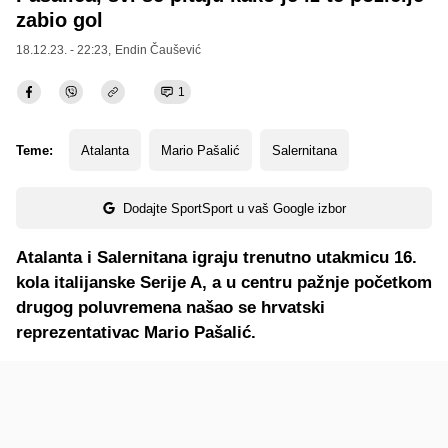
zabio gol
18.12.23. - 22:23,
Endin Čaušević
1
Teme:
Atalanta
Mario Pašalić
Salernitana
Dodajte SportSport u vaš Google izbor
Atalanta i Salernitana igraju trenutno utakmicu 16.
kola italijanske Serije A, a u centru pažnje početkom
drugog poluvremena našao se hrvatski
reprezentativac Mario Pašalić.