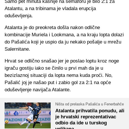
Samo pet minuta kasnije na semaforu je bilo 2:1 za
Atalantu, a na tribinama je vladala erupcija
oduševljenja.
Atalanta je do preokreta došla nakon odlične
kombinacije Muriela i Lookmana, a na kraju lopta dolazi
do Pašalića koji je uspio da ju nekako pošalje u mrežu
Salernitane.
Hrvat se odlično snašao jer je poslao loptu kroz noge
igraču gostiju iako se činilo u prvi mah da je u
bezizlaznoj situaciji da lopta nema kuda proći. No,
Pašalić joj je našao put i zabio gol za 2:1 na opće
oduševljenje navijača Atalante.
Ništa od prelaska Pašalića u Fenerbahče
Atalanta prihvatila ponudu, ali
je hrvatski reprezentativac
odbio da ide u turskog
velikana