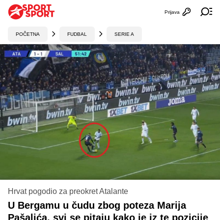
Prijava
Otvori profi
Ot
POČETNA
FUDBAL
SERIE A
Hrvat pogodio za preokret Atalante
U Bergamu u čudu zbog poteza Marija
Pašalića, svi se pitaju kako je iz te pozicije