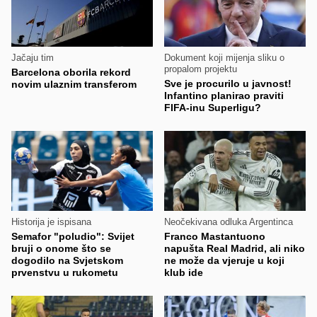
Jačaju tim
Dokument koji mijenja sliku o
propalom projektu
Barcelona oborila rekord
Sve je procurilo u javnost!
novim ulaznim transferom
Infantino planirao praviti
FIFA-inu Superligu?
Historija je ispisana
Neočekivana odluka Argentinca
Semafor "poludio": Svijet
Franco Mastantuono
bruji o onome što se
napušta Real Madrid, ali niko
dogodilo na Svjetskom
ne može da vjeruje u koji
prvenstvu u rukometu
klub ide