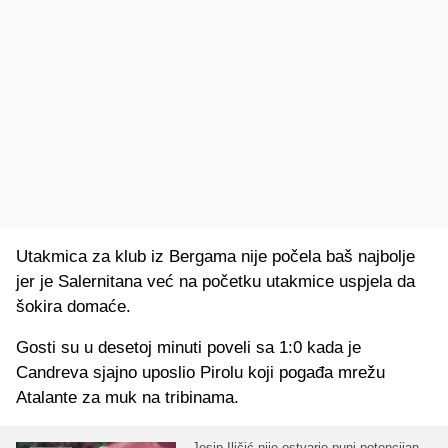
Utakmica za klub iz Bergama nije počela baš najbolje
jer je Salernitana već na početku utakmice uspjela da
šokira domaće.
Gosti su u desetoj minuti poveli sa 1:0 kada je
Candreva sjajno uposlio Pirolu koji pogađa mrežu
Atalante za muk na tribinama.
Josip Iličić nije ostvario puni potencijan