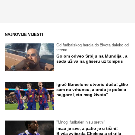
NAJNOVIJE VIJESTI
Od fudbalskog heroja do života daleko od
terena
Golom odveo Srbiju na Mundijal, a
sada uživa na gliseru uz tompus
Igrač Barcelone otvorio dušu: „Bio
sam na vrhuncu, a onda je počelo
najgore ljeto mog života“
"Mnogi fudbaleri nisu sretni"
Imao je sve, a patio je u tišini:
Bivša zvijezda Chelseaja otkrila