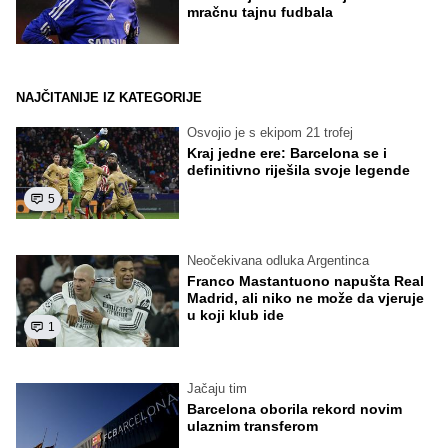
mračnu tajnu fudbala
NAJČITANIJE IZ KATEGORIJE
Osvojio je s ekipom 21 trofej
Kraj jedne ere: Barcelona se i
definitivno riješila svoje legende
5
Neočekivana odluka Argentinca
Franco Mastantuono napušta Real
Madrid, ali niko ne može da vjeruje
u koji klub ide
1
Jačaju tim
Barcelona oborila rekord novim
ulaznim transferom