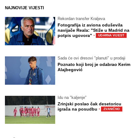
NAJNOVIJE VIJESTI
Rekordan transfer Kraljeva
Fotografija iz aviona oduševila
navijače Reala: "Stiže u Madrid na
·
potpis ugovora"
UDARNA VIJEST
Sada će ovi dresovi "planuti" u prodaji
Poznato koji broj je odabrao Kerim
Alajbegović
Idu na "kaljenje"
Zrinjski poslao čak desetoricu
·
igrača na posudbu
ZVANIČNO