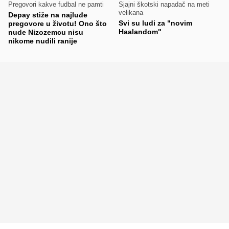
Pregovori kakve fudbal ne pamti
Sjajni škotski napadač na meti
velikana
Depay stiže na najluđe
Svi su ludi za "novim
pregovore u životu! Ono što
Haalandom"
nude Nizozemcu nisu
nikome nudili ranije