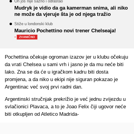
On još nije sazrio i odrastao
Mudryk je vidio da ga kamerman snima, ali niko
ne može da vjeruje šta je od njega tražio
Stiže u londonski klub
Mauricio Pochettino novi trener Chelseaja!
·
ZVANIČNO
Pochettina očekuje ogroman izazov jer u klubu očekuju
da vrati Chelsea u sami vrh i jasno je da mu neće biti
lako. Zna se da će u igračkom kadru biti dosta
promjena, a da niko u ekipi nije siguran pokazao je
Argentinac već svoj prvi radni dan.
Argentinski stručnjak prekrižio je već jednu zvijezdu u
svlačionici Plavaca, a to je Joao Felix čiji ugovor neće
biti otkupljen od Atletico Madrida-