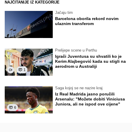
NAJČITANIJE IZ KATEGORIJE
Jačaju tim
Barcelona oborila rekord novim
ulaznim transferom
Prelijepe scene u Perthu
Igrači Juventusa su shvatili ko je
Kerim Alajbegović kada su stigli na
aerodrom u Australiji
1
Saga kojoj se ne nazire kraj
Iz Real Madrida jasno poručili
Arsenalu: "Možete dobiti Viniciusa
Juniora, ali ne ispod ove cijene"
6