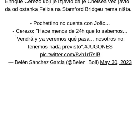
Enrique Cerezo koji je izjavio da je Chelsea već javio
da od ostanka Felixa na Stamford Bridgeu nema ništa.
- Pochettino no cuenta con João...
- Cerezo: "Hace menos de 24h que lo sabemos...
Vendrá y ya veremos qué pasa... nosotros no
tenemos nada previsto".
#JUGONES
pic.twitter.com/8vh1rl7slB
May 30, 2023
— Belén Sánchez García (@Belen_Boli)