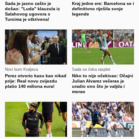
Sada je jasno zašto je
Kraj jedne ere: Barcelona se i
došao: "Luda" klauzula iz
definitivno riješila svoje
Salahovog ugovora s
legende
Turcima je otkrivena!
Novi bum Kraljeva
Sada se čeka rasplet
Perez otvorio kasu kao nikad
Niko to nije očekivao: Očajni
prije: Real novu zvijezdu
Julian Alvarez večeras je
platio 140 miliona eura!
uradio ono što je valjda i
morao