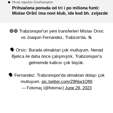
Hrvat napušta Southampton
Prihvaćena ponuda od tri i po miliona funti:
Mislav Oršić ima novi klub, ide kod bh. zvijezde
🔴🔵 Trabzonspor'un yeni transferleri Mislav Orsic
ve Joaquin Fernandez, Trabzon'da. 🛬
🗣️ Orsic: Burada olmaktan çok mutluyum. Nenad
Bjelica ile daha önce çalışmıştık. Trabzonspor'a
gelmemde katkısı çok büyük.
🗣️ Fernandez: Trabzonspor'da olmaktan dolayı çok
mutluyum.
pic.twitter.com/Z9Njw1Qfl6
June 29, 2023
— Fotomaç (@fotomac)