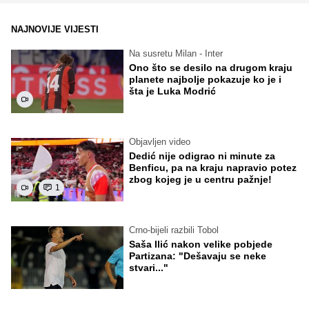
NAJNOVIJE VIJESTI
Na susretu Milan - Inter
Ono što se desilo na drugom kraju
planete najbolje pokazuje ko je i
šta je Luka Modrić
Objavljen video
Dedić nije odigrao ni minute za
Benficu, pa na kraju napravio potez
zbog kojeg je u centru pažnje!
1
Crno-bijeli razbili Tobol
Saša Ilić nakon velike pobjede
Partizana: "Dešavaju se neke
stvari..."