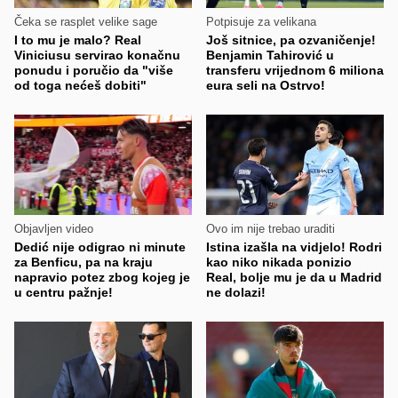
Čeka se rasplet velike sage
Potpisuje za velikana
I to mu je malo? Real
Još sitnice, pa ozvaničenje!
Viniciusu servirao konačnu
Benjamin Tahirović u
ponudu i poručio da "više
transferu vrijednom 6 miliona
od toga nećeš dobiti"
eura seli na Ostrvo!
Objavljen video
Ovo im nije trebao uraditi
Dedić nije odigrao ni minute
Istina izašla na vidjelo! Rodri
za Benficu, pa na kraju
kao niko nikada ponizio
napravio potez zbog kojeg je
Real, bolje mu je da u Madrid
u centru pažnje!
ne dolazi!