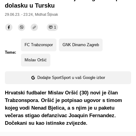
dolasku u Tursku
29.06.23. - 23:24,
Midhat Šljivak
1
FC Trabzonspor
GNK Dinamo Zagreb
Teme:
Mislav Oršić
Dodajte SportSport u vaš Google izbor
Hrvatski fudbaler Mislav Oršić (30) novi je član
Trabzonspora. Oršić je potpisao ugovor s timom
kojeg vodi Nenad Bjelica, a s njim je u paketu
večeras stigao defanzivac Joaquin Fernandez.
Dočekani su kao istinske zvijezde.