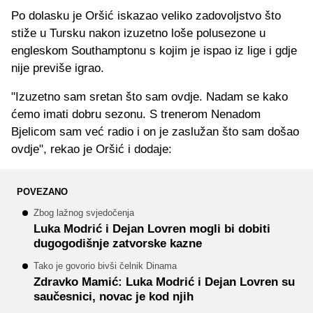
Po dolasku je Oršić iskazao veliko zadovoljstvo što
stiže u Tursku nakon izuzetno loše polusezone u
engleskom Southamptonu s kojim je ispao iz lige i gdje
nije previše igrao.
"Izuzetno sam sretan što sam ovdje. Nadam se kako
ćemo imati dobru sezonu. S trenerom Nenadom
Bjelicom sam već radio i on je zaslužan što sam došao
ovdje", rekao je Oršić i dodaje:
POVEZANO
Zbog lažnog svjedočenja
Luka Modrić i Dejan Lovren mogli bi dobiti
dugogodišnje zatvorske kazne
Tako je govorio bivši čelnik Dinama
Zdravko Mamić: Luka Modrić i Dejan Lovren su
saučesnici, novac je kod njih