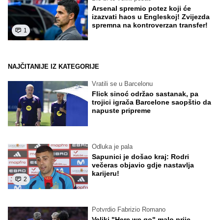
Arsenal spremio potez koji će
izazvati haos u Engleskoj! Zvijezda
spremna na kontroverzan transfer!
1
NAJČITANIJE IZ KATEGORIJE
Vratili se u Barcelonu
Flick sinoć održao sastanak, pa
trojici igrača Barcelone saopštio da
napuste pripreme
Odluka je pala
Sapunici je došao kraj: Rodri
večeras objavio gdje nastavlja
karijeru!
2
Potvrdio Fabrizio Romano
Veliki "Here we go" malo prije