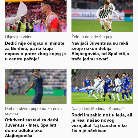
Objavljen video
Žele to da vide što prije
Dedić nije odigrao ni minute
Navijači Juventusa su rekli
za Benficu, pa na kraju
svoje nakon debija
napravio potez zbog kojeg je
Alajbegovića, od Spallettija
u centru pažnje!
traže jednu stvar!
Derbi u okviru priprema za novu
Nasljednik Modrića i Kroosa?
sezonu
Rodri im zabio nož u leđa, ali
Otkriveni sastavi za derbi
je Real našao novog
Juventus - Inter, Spalletti
veznjaka! Taj transfer niko
donio odluku oko
živ nije očekivao
Alajbegovića