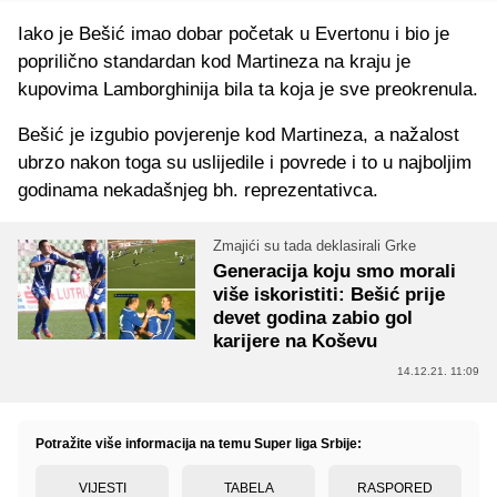
Iako je Bešić imao dobar početak u Evertonu i bio je
poprilično standardan kod Martineza na kraju je
kupovima Lamborghinija bila ta koja je sve preokrenula.
Bešić je izgubio povjerenje kod Martineza, a nažalost
ubrzo nakon toga su uslijedile i povrede i to u najboljim
godinama nekadašnjeg bh. reprezentativca.
Zmajići su tada deklasirali Grke
Generacija koju smo morali
više iskoristiti: Bešić prije
devet godina zabio gol
karijere na Koševu
14.12.21. 11:09
Potražite više informacija na temu Super liga Srbije:
VIJESTI
TABELA
RASPORED