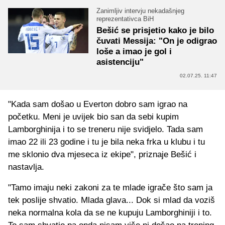
Zanimljiv intervju nekadašnjeg
reprezentativca BiH
Bešić se prisjetio kako je bilo
čuvati Messija: "On je odigrao
loše a imao je gol i
asistenciju"
02.07.25. 11:47
"Kada sam došao u Everton dobro sam igrao na
početku. Meni je uvijek bio san da sebi kupim
Lamborghinija i to se treneru nije svidjelo. Tada sam
imao 22 ili 23 godine i tu je bila neka frka u klubu i tu
me sklonio dva mjeseca iz ekipe", priznaje Bešić i
nastavlja.
"Tamo imaju neki zakoni za te mlade igrače što sam ja
tek poslije shvatio. Mlada glava... Dok si mlad da voziš
neka normalna kola da se ne kupuju Lamborghiniji i to.