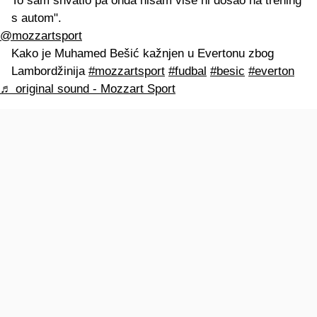
To sam shvatio pa onda nisam više ni došao na trening
s autom".
@mozzartsport
Kako je Muhamed Bešić kažnjen u Evertonu zbog
Lambordžinija
#mozzartsport
#fudbal
#besic
#everton
♬ original sound - Mozzart Sport