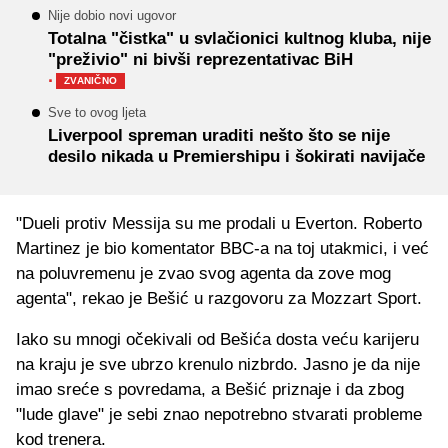
Nije dobio novi ugovor
Totalna "čistka" u svlačionici kultnog kluba, nije
"preživio" ni bivši reprezentativac BiH
·
ZVANIČNO
Sve to ovog ljeta
Liverpool spreman uraditi nešto što se nije
desilo nikada u Premiershipu i šokirati navijače
"Dueli protiv Messija su me prodali u Everton. Roberto
Martinez je bio komentator BBC-a na toj utakmici, i već
na poluvremenu je zvao svog agenta da zove mog
agenta", rekao je Bešić u razgovoru za Mozzart Sport.
Iako su mnogi očekivali od Bešića dosta veću karijeru
na kraju je sve ubrzo krenulo nizbrdo. Jasno je da nije
imao sreće s povredama, a Bešić priznaje i da zbog
"lude glave" je sebi znao nepotrebno stvarati probleme
kod trenera.