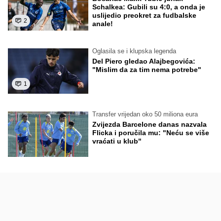
Schalkea: Gubili su 4:0, a onda je
uslijedio preokret za fudbalske
2
anale!
Oglasila se i klupska legenda
Del Piero gledao Alajbegovića:
"Mislim da za tim nema potrebe"
1
Transfer vrijedan oko 50 miliona eura
Zvijezda Barcelone danas nazvala
Flicka i poručila mu: "Neću se više
vraćati u klub"