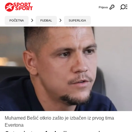
Prijava
Otvori profi
Ot
POČETNA
FUDBAL
SUPERLIGA
Muhamed Bešić otkrio zašto je izbačen iz prvog tima
Evertona