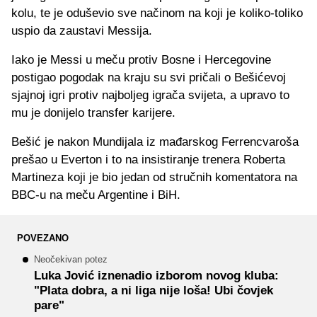
kolu, te je oduševio sve načinom na koji je koliko-toliko
uspio da zaustavi Messija.
Iako je Messi u meču protiv Bosne i Hercegovine
postigao pogodak na kraju su svi pričali o Bešićevoj
sjajnoj igri protiv najboljeg igrača svijeta, a upravo to
mu je donijelo transfer karijere.
Bešić je nakon Mundijala iz mađarskog Ferrencvaroša
prešao u Everton i to na insistiranje trenera Roberta
Martineza koji je bio jedan od stručnih komentatora na
BBC-u na meču Argentine i BiH.
POVEZANO
Neočekivan potez
Luka Jović iznenadio izborom novog kluba:
"Plata dobra, a ni liga nije loša! Ubi čovjek
pare"