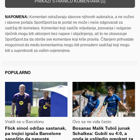
PRIKAŽI STRANICU KOMENTARA (1)
NAPOMENA:
Komentari odražavaju stavove njihovih autora/ica, a ne nužno
i stavove portala SportSport.ba te portal ne može i neće odgovarati za
sadržaj tih kometara. Komentari koji sadrže vrijeđanja, psovanja i vulgaran
riječnik mogu biti uklonjeni bez najave i objašnjenja, ali to ne obavezuje
SportSport.ba da obriše sve komentare koji krše pravila. Čitanjem prihvatate
mogućnost da među komentarima mogu biti pronađeni sadržaji koji mogu
biti u suprotnosti sa vašim uvjerenjima.
POPULARNO
Vratili se u Barcelonu
Ovo se ne viđa često
Flick sinoć održao sastanak,
Bosanac Malik Tubić junak
pa trojici igrača Barcelone
Schalkea: Gubili su 4:0, a
saopštio da napuste
onda je uslijedio preokret za