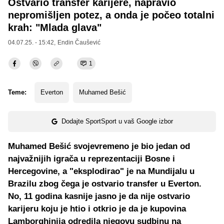
Ostvario transfer karijere, napravio
nepromišljen potez, a onda je počeo totalni
krah: "Mlada glava"
04.07.25. - 15:42,
Endin Čaušević
1
Teme:
Everton
Muhamed Bešić
Dodajte SportSport u vaš Google izbor
Muhamed Bešić svojevremeno je bio jedan od
najvažnijih igrača u reprezentaciji Bosne i
Hercegovine, a "eksplodirao" je na Mundijalu u
Brazilu zbog čega je ostvario transfer u Everton.
No, 11 godina kasnije jasno je da nije ostvario
karijeru koju je htio i otkrio je da je kupovina
Lamborghinija odredila njegovu sudbinu na