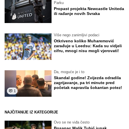
Parku
Propast projekta Newcastle Uniteda
ili rađanje novih Svraka
Više nego zanimljivi podaci
Otkriveno koliko Muharemović
zarađuje u Leedsu: Kada su vidjeli
cifru, mnogi nisu mogli vjerovati!
Da, moguće je i to
Skandal godine! Zvijezda odradila
zagrijavanje, pa tri minute pred
početak napravila šokantan potez!
1
NAJČITANIJE IZ KATEGORIJE
Ovo se ne viđa često
Bosanac Malik Tubić junak