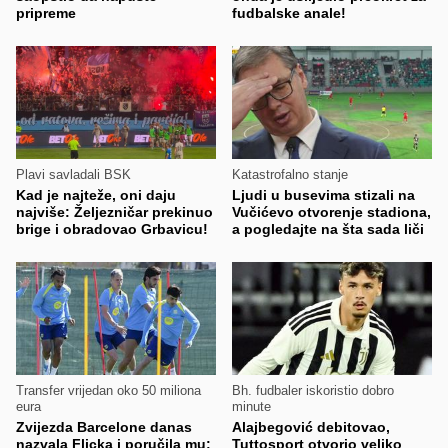
pripreme
fudbalske anale!
Plavi savladali BSK
Katastrofalno stanje
Kad je najteže, oni daju
Ljudi u busevima stizali na
najviše: Željezničar prekinuo
Vučićevo otvorenje stadiona,
brige i obradovao Grbavicu!
a pogledajte na šta sada liči
Transfer vrijedan oko 50 miliona
Bh. fudbaler iskoristio dobro
eura
minute
Zvijezda Barcelone danas
Alajbegović debitovao,
nazvala Flicka i poručila mu:
Tuttosport otvorio veliko