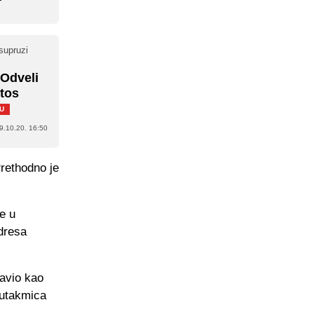
supruzi
"Odveli
etos
U
9.10.20. 16:50
Prethodno je
e u
dresa
tavio kao
 utakmica