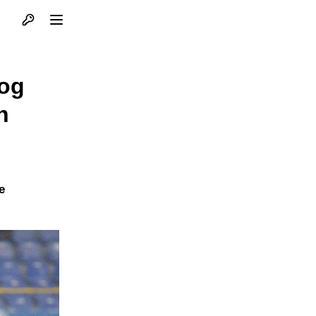
Otvori profil
Otvori meni
nog
n
e