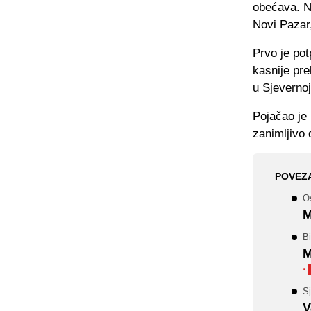
obećava. Na
Novi Pazar,
Prvo je po
kasnije pre
u Sjevernoj
Pojačao je 
zanimljivo 
POVEZ
Os
M
Bi
M
·
S
V