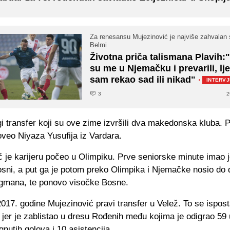
Za renesansu Mujezinović je najviše zahvalan 
Belmi
Životna priča talismana Plavih:
su me u Njemačku i prevarili, lj
sam rekao sad ili nikad"
·
INTERVJ
3
2
i transfer koji su ove zime izvršili dva makedonska kluba. 
oveo Niyaza Yusufija iz Vardara.
 je karijeru počeo u Olimpiku. Prve seniorske minute imao j
osni, a put ga je potom preko Olimpika i Njemačke nosio do 
Igmana, te ponovo visočke Bosne.
017. godine Mujezinović pravi transfer u Velež. To se ispos
 jer je zablistao u dresu Rođenih među kojima je odigrao 59
gnutih golova i 10 asistencija.