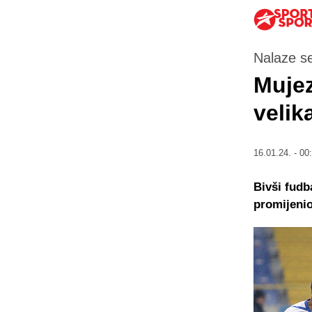
Nalaze s
Mujez
velik
16.01.24. - 00
Bivši fudb
promijenio