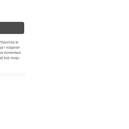
tSport.ba te
ja i vulgaran
 sve komentare
ji koji mogu