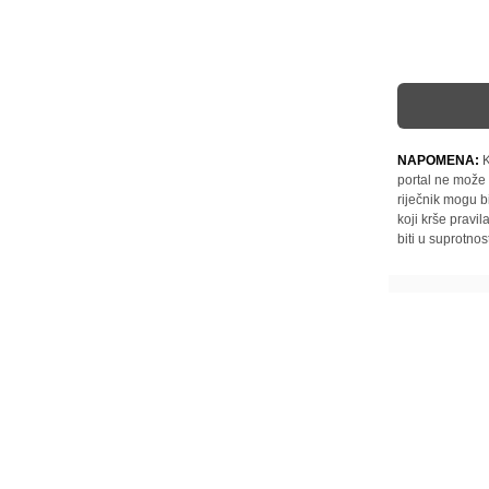
NAPOMENA:
K
portal ne može 
riječnik mogu b
koji krše pravi
biti u suprotnos