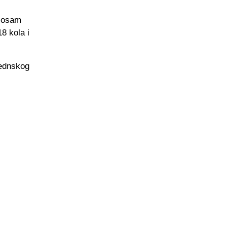
i osam
8 kola i
kednskog