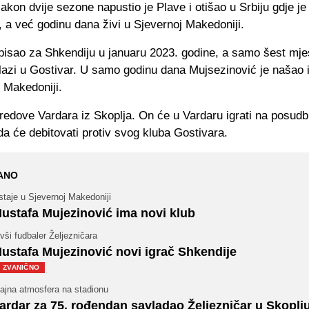
kon dvije sezone napustio je Plave i otišao u Srbiju gdje je
 a već godinu dana živi u Sjevernoj Makedoniji.
tpisao za Shkendiju u januaru 2023. godine, a samo šest mje
lazi u Gostivar. U samo godinu dana Mujsezinović je našao i
 Makedoniji.
redove Vardara iz Skoplja. On će u Vardaru igrati na posudbi
da će debitovati protiv svog kluba Gostivara.
ANO
taje u Sjevernoj Makedoniji
ustafa Mujezinović ima novi klub
vši fudbaler Željezničara
ustafa Mujezinović novi igrač Shkendije
ZVANIČNO
jajna atmosfera na stadionu
ardar za 75. rođendan savladao Željezničar u Skoplj