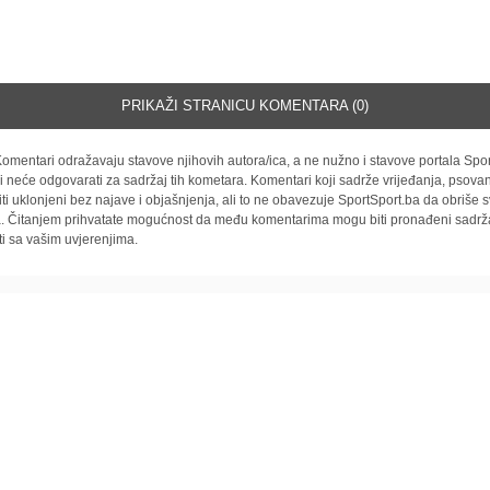
PRIKAŽI STRANICU KOMENTARA (0)
omentari odražavaju stavove njihovih autora/ica, a ne nužno i stavove portala Spor
i neće odgovarati za sadržaj tih kometara. Komentari koji sadrže vrijeđanja, psovan
iti uklonjeni bez najave i objašnjenja, ali to ne obavezuje SportSport.ba da obriše
la. Čitanjem prihvatate mogućnost da među komentarima mogu biti pronađeni sadrža
ti sa vašim uvjerenjima.