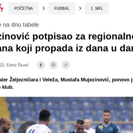
POČETNA
FUDBAL
1. MFL
e na dnu tabele
inović potpisao za regional
ana koji propada iz dana u da
:22,
Edmir Škorić
aler Željezničara i Veleža, Mustafa Mujezinović, ponovo j
 klub.