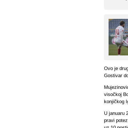
Ovo je drug
Gostivar d
Mujezinović
visočkoj B
konjičkog 
U januaru 2
pravi potez
uz 10 posti