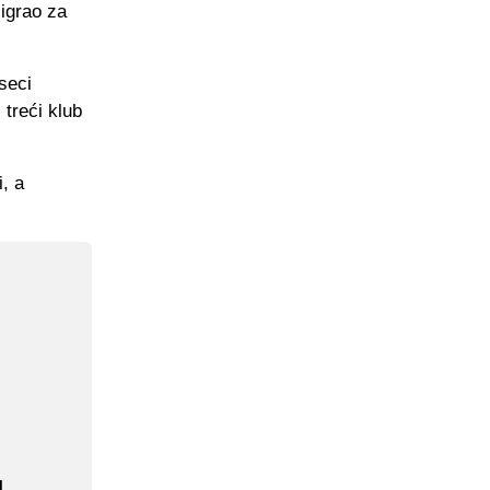
 igrao za
seci
 treći klub
, a
u