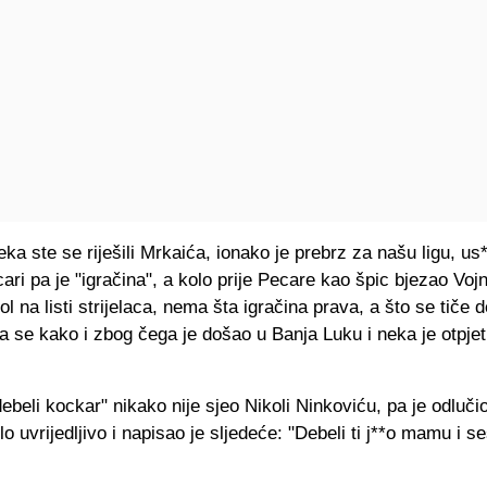
eka ste se riješili Mrkaića, ionako je prebrz za našu ligu, us
ari pa je "igračina", a kolo prije Pecare kao špic bjezao Voj
ol na listi strijelaca, nema šta igračina prava, a što se tiče 
 se kako i zbog čega je došao u Banja Luku i neka je otpjet
beli kockar" nikako nije sjeo Nikoli Ninkoviću, pa je odluč
lo uvrijedljivo i napisao je sljedeće: "Debeli ti j**o mamu i se