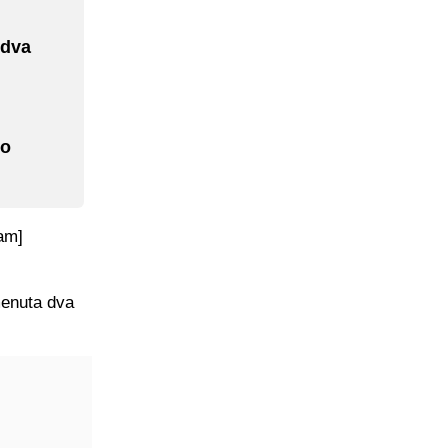
 dva
io
am]
menuta dva