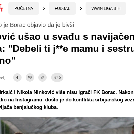
POČETNA
FUDBAL
WWIN LIGA BIH
 je Borac objavio da je bivši
vić ušao u svađu s navijače
: "Debeli ti j**e mamu i sestr
dno"
:54,
5
kaić i Nikola Ninković više nisu igrači FK Borac. Nakon 
dio na Instagramu, došlo je do konflikta srbijanskog vezn
ijača banjalučkog kluba.