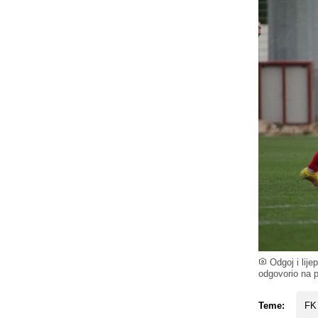
Odgoj i lije
odgovorio na p
Teme:
FK