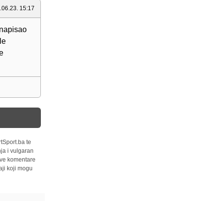
.06.23. 15:17
 napisao
le
e
tSport.ba te
ja i vulgaran
 sve komentare
ji koji mogu