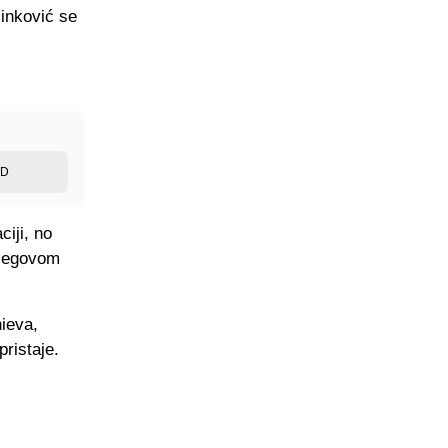
Ninković se
ED
ciji, no
 njegovom
hieva,
pristaje.