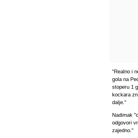
"Realno i n
gola na Pec
stoperu 1 g
kockara zna
dalje."
Nadimak "de
odgovori vr
zajedno."