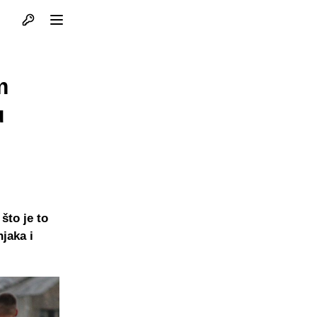
Otvori profil
Otvori meni
m
u
što je to
jaka i