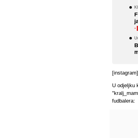
Kl
F
j
·
Uv
B
m
[instagram
U odjeljku
"kralj_mam
fudbalera: