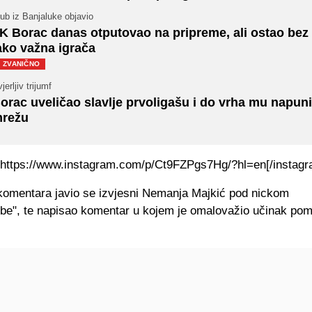
ub iz Banjaluke objavio
K Borac danas otputovao na pripreme, ali ostao bez
ako važna igrača
ZVANIČNO
jerljiv trijumf
orac uveličao slavlje prvoligašu i do vrha mu napun
režu
]https://www.instagram.com/p/Ct9FZPgs7Hg/?hl=en[/instagr
 komentara javio se izvjesni Nemanja Majkić pod nickom
be", te napisao komentar u kojem je omalovažio učinak po