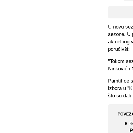
U novu sez
sezone. U p
aktuelnog v
poručivši:
"Tokom sez
Ninković i
Pamtit će s
izbora u "K
što su dali
POVEZ
Re
P