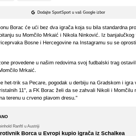
Dodajte SportSport u vaš Google izbor
onu Borac će ući bez dva igrača koja su bila standardna pro
itanju su Momčilo Mrkaić i Nikola Ninković. Iz banjalučkog 
iceprvaka Bosne i Hercegovine na Instagramu su se oprostil
one provedene u našim redovima svoj fudbalski trag ostavil
 Momčilo Mrkaić.
e het-trik sa Pecare, pogodak u derbiju na Gradskom i igra 
ristalnih 11", a FK Borac želi da se zahvali Nikoli i Momčil
 na terenu u crveno plavom dresu."
ANO
inhold Ranftl u Austriji
rotivnik Borca u Evropi kupio igrača iz Schalkea