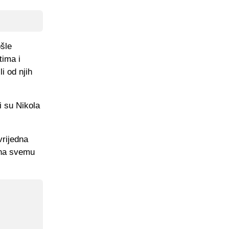
šle
tima i
i od njih
i su Nikola
vrijedna
u na svemu