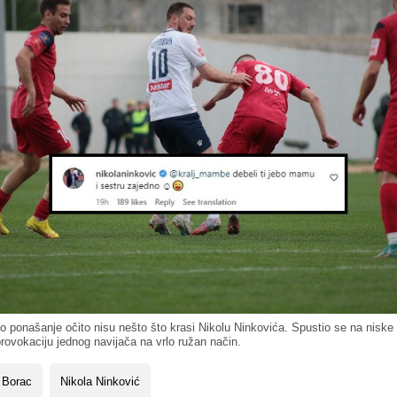
po ponašanje očito nisu nešto što krasi Nikolu Ninkovića. Spustio se na niske 
rovokaciju jednog navijača na vrlo ružan način.
 Borac
Nikola Ninković