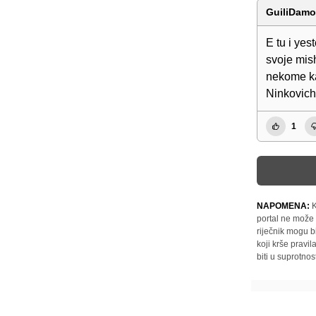
GuiliDam
E tu i ye
svoje mis
nekome ka
Ninkovich
1
NAPOMENA:
K
portal ne može 
riječnik mogu b
koji krše pravi
biti u suprotnos