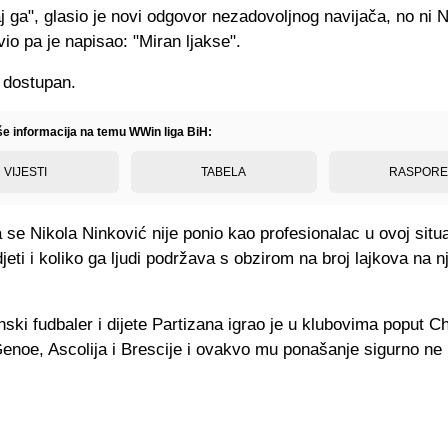
 ga", glasio je novi odgovor nezadovoljnog navijača, no ni 
vio pa je napisao: "Miran ljakse".
iše informacija na temu WWin liga BiH:
VIJESTI
TABELA
RASPOR
 se Nikola Ninković nije ponio kao profesionalac u ovoj situa
djeti i koliko ga ljudi podržava s obzirom na broj lajkova na
nski fudbaler i dijete Partizana igrao je u klubovima poput C
enoe, Ascolija i Brescije i ovakvo mu ponašanje sigurno ne 