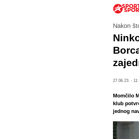
Nakon što
Ninko
Borca
zaje
27.06.23. - 11
Momčilo Mr
klub potvr
jednog nav