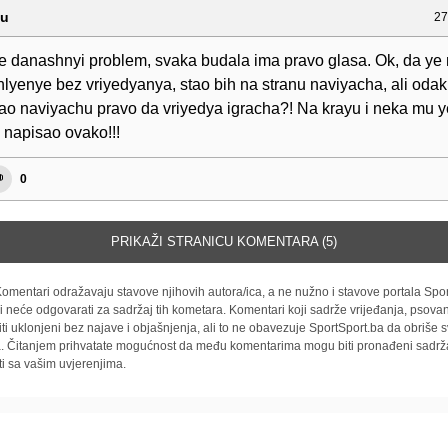
ou
27
ste danashnyi problem, svaka budala ima pravo glasa. Ok, da ye
hlyenye bez vriyedyanya, stao bih na stranu naviyacha, ali odak
o naviyachu pravo da vriyedya igracha?! Na krayu i neka mu y
 napisao ovako!!!
0
PRIKAŽI STRANICU KOMENTARA (5)
omentari odražavaju stavove njihovih autora/ica, a ne nužno i stavove portala Spor
i neće odgovarati za sadržaj tih kometara. Komentari koji sadrže vrijeđanja, psovan
iti uklonjeni bez najave i objašnjenja, ali to ne obavezuje SportSport.ba da obriše
la. Čitanjem prihvatate mogućnost da među komentarima mogu biti pronađeni sadrža
ti sa vašim uvjerenjima.