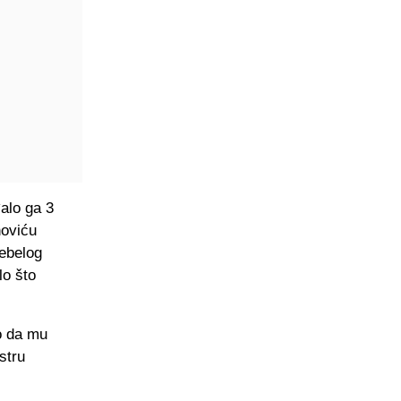
*alo ga 3
noviću
debelog
lo što
io da mu
stru