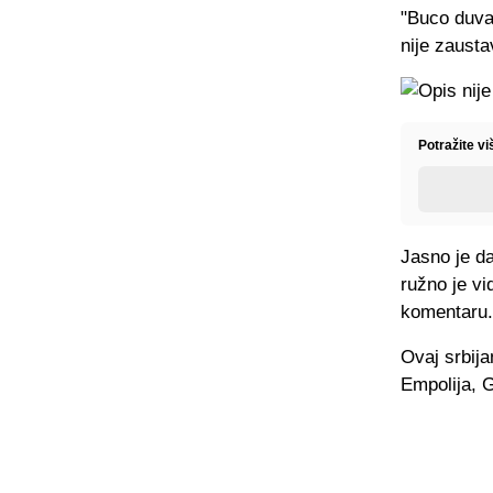
"Buco duvaj
nije zausta
Potražite v
Jasno je da
ružno je vi
komentaru.
Ovaj srbija
Empolija, G