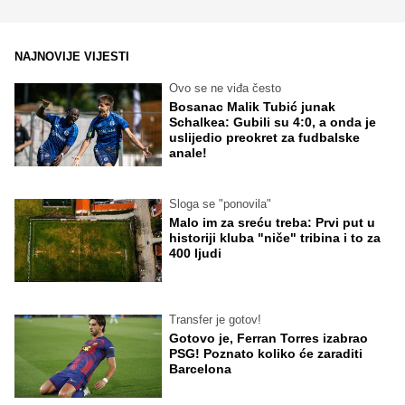
NAJNOVIJE VIJESTI
Ovo se ne viđa često
Bosanac Malik Tubić junak
Schalkea: Gubili su 4:0, a onda je
uslijedio preokret za fudbalske
anale!
Sloga se "ponovila"
Malo im za sreću treba: Prvi put u
historiji kluba "niče" tribina i to za
400 ljudi
Transfer je gotov!
Gotovo je, Ferran Torres izabrao
PSG! Poznato koliko će zaraditi
Barcelona