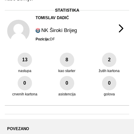
STATISTIKA
TOMISLAV DADIĆ
NK Široki Brijeg
Pozicija:
DF
13
8
2
nastupa
kao starter
žutih kartona
0
0
0
crvenih kartona
asistencija
golova
POVEZANO