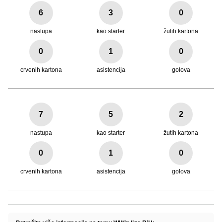
6
3
0
nastupa
kao starter
žutih kartona
0
1
0
crvenih kartona
asistencija
golova
7
5
2
nastupa
kao starter
žutih kartona
0
1
0
crvenih kartona
asistencija
golova