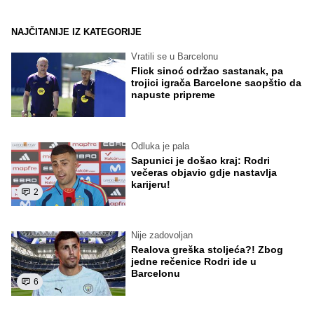
NAJČITANIJE IZ KATEGORIJE
Vratili se u Barcelonu
Flick sinoć održao sastanak, pa
trojici igrača Barcelone saopštio da
napuste pripreme
Odluka je pala
Sapunici je došao kraj: Rodri
večeras objavio gdje nastavlja
karijeru!
2
Nije zadovoljan
Realova greška stoljeća?! Zbog
jedne rečenice Rodri ide u
Barcelonu
6