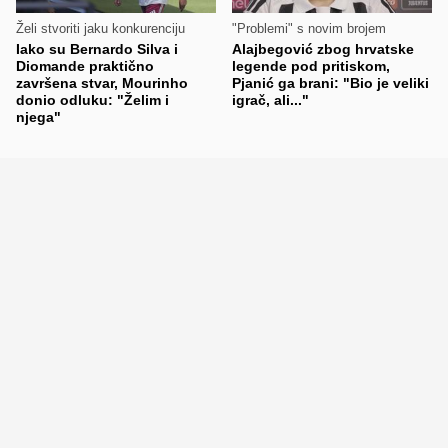
Želi stvoriti jaku konkurenciju
"Problemi" s novim brojem
Iako su Bernardo Silva i
Alajbegović zbog hrvatske
Diomande praktično
legende pod pritiskom,
završena stvar, Mourinho
Pjanić ga brani: "Bio je veliki
donio odluku: "Želim i
igrač, ali..."
njega"