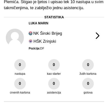
Plemića. Stigao je ljetos i upisao tek 10 nastupa u svim
takmičenjima, te zabilježio jednu asistenciju.
STATISTIKA
LUKA MARIN
NK Široki Brijeg
HŠK Zrinjski
Pozicija:
DF
0
0
0
nastupa
kao starter
žutih kartona
0
0
0
crvenih kartona
asistencija
golova