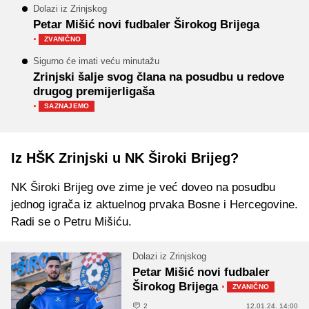
Dolazi iz Zrinjskog
Petar Mišić novi fudbaler Širokog Brijega
·
ZVANIČNO
Sigurno će imati veću minutažu
Zrinjski šalje svog člana na posudbu u redove
drugog premijerligaša
·
SAZNAJEMO
Iz HŠK Zrinjski u NK Široki Brijeg?
NK Široki Brijeg ove zime je već doveo na posudbu
jednog igrača iz aktuelnog prvaka Bosne i Hercegovine.
Radi se o Petru Mišiću.
Dolazi iz Zrinjskog
Petar Mišić novi fudbaler
Širokog Brijega
·
ZVANIČNO
2
12.01.24. 14:00