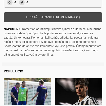
0
0
PRIKAŽI STRANICU KOMENTARA (1)
NAPOMENA:
Komentari odražavaju stavove njihovih autora/ica, a ne nužno
i stavove portala SportSport.ba te portal ne može i neće odgovarati za
sadržaj tih kometara. Komentari koji sadrže vrijeđanja, psovanja i vulgaran
riječnik mogu biti uklonjeni bez najave i objašnjenja, ali to ne obavezuje
SportSport.ba da obriše sve komentare koji krše pravila. Čitanjem prihvatate
mogućnost da među komentarima mogu biti pronađeni sadržaji koji mogu
biti u suprotnosti sa vašim uvjerenjima.
POPULARNO