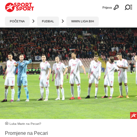
Prijava
Otvori profi
Ot
POČETNA
FUDBAL
WWIN LIGA BIH
Luka Marin na Pecari?
Promjene na Pecari