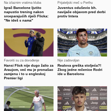
Na izlaznim vratima kluba
Prijateljski meč u Perthu
Igrač Barcelone ljutito
Juventus oduševio bh.
napustio trening nakon
navijače objavom pred derbi
srceparajućih riječi Flicka:
protiv Intera
"Ne ideš s nama"
Favoriti su za dovođenje
Nije zadovoljan
Hansi Flick nije dugo žalio za
Realova greška stoljeća?!
Araujom, već mu je pronašao
Zbog jedne rečenice Rodri
zamjenu i to u engleskoj
ide u Barcelonu
Premier ligi