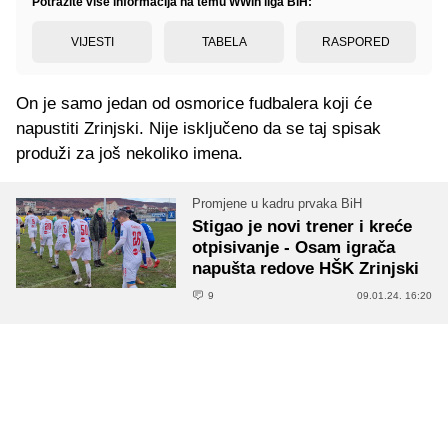
Potražite više informacija na temu WWin liga BiH:
VIJESTI
TABELA
RASPORED
On je samo jedan od osmorice fudbalera koji će
napustiti Zrinjski. Nije isključeno da se taj spisak
produži za još nekoliko imena.
Promjene u kadru prvaka BiH
Stigao je novi trener i kreće
otpisivanje - Osam igrača
napušta redove HŠK Zrinjski
9
09.01.24. 16:20