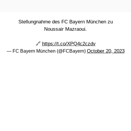
Stellungnahme des FC Bayern München zu
Noussair Mazraoui.
🔗
https://t.co/XPQ4c2czdv
October 20, 2023
— FC Bayern München (@FCBayern)