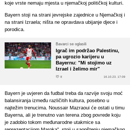
koje vrste nemaju mjesta u njemačkoj političkoj kulturi.
Bayern stoji na strani jevrejske zajednice u Njemačkoj i
na strani Izraela; ništa ne opravdava ubijanje djece i
porodica.
Bavarci se oglasili
Igrač im podržao Palestinu,
pa ugrozio karijeru u
Bayernu: "Mi stojimo uz
Izrael i želimo mir"
8
16.10.23. 17:09
Bayern je uvjeren da fudbal treba da razvije svoju moć
balansiranja između različitih kultura, posebno u
najtežim trenucima. Noussair Mazraoui će ostati u timu
Bayerna, ali je trenutno van terena zbog povrede koju
je zadobio tokom međunarodne utakmice sa
reprezentacijom Maroka", stoji u saopštenju njemačkog