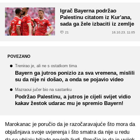
Igrač Bayerna podržao
Palestinu citatom iz Kur'ana,
sada ga žele izbaciti iz zemlje
21
16.10.23. 11:05
POVEZANO
Trenirao je, ali ne s ostatkom tima
Bayern ga jutros ponizio za sva vremena, mislili
su da nije ni došao, a onda se pojavio video
Mazraoui jučer bio na sastanku
Podržao Palestinu, a jutros je cijeli svijet vidio
kakav žestok udarac mu je spremio Bayern!
Marokanac je poručio da je razočaravajuće što mora da
objašnjava svoje uvjerenja i što smatra da nije u redu
da se ubijaju hiljade nevinih ljudi. Poručio je da je uvijek