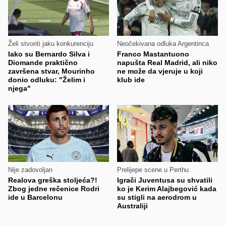
Želi stvoriti jaku konkurenciju
Neočekivana odluka Argentinca
Iako su Bernardo Silva i
Franco Mastantuono
Diomande praktično
napušta Real Madrid, ali niko
završena stvar, Mourinho
ne može da vjeruje u koji
donio odluku: "Želim i
klub ide
njega"
Nije zadovoljan
Prelijepe scene u Perthu
Realova greška stoljeća?!
Igrači Juventusa su shvatili
Zbog jedne rečenice Rodri
ko je Kerim Alajbegović kada
ide u Barcelonu
su stigli na aerodrom u
Australiji