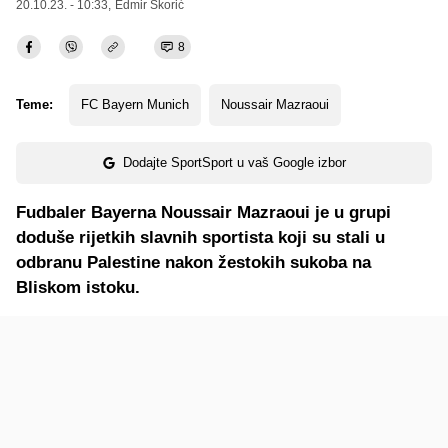
20.10.23. - 10:33,
Edmir Škorić
8
Teme:
FC Bayern Munich
Noussair Mazraoui
Dodajte SportSport u vaš Google izbor
Fudbaler Bayerna Noussair Mazraoui je u grupi
doduše rijetkih slavnih sportista koji su stali u
odbranu Palestine nakon žestokih sukoba na
Bliskom istoku.