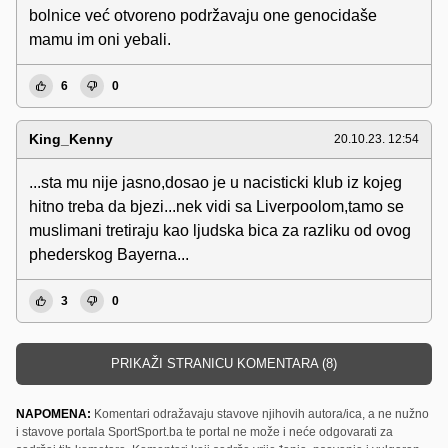
bolnice već otvoreno podržavaju one genocidaše
mamu im oni yebali.
6
0
King_Kenny
20.10.23. 12:54
...sta mu nije jasno,dosao je u nacisticki klub iz kojeg
hitno treba da bjezi...nek vidi sa Liverpoolom,tamo se
muslimani tretiraju kao ljudska bica za razliku od ovog
phederskog Bayerna...
3
0
PRIKAŽI STRANICU KOMENTARA (8)
NAPOMENA:
Komentari odražavaju stavove njihovih autora/ica, a ne nužno
i stavove portala SportSport.ba te portal ne može i neće odgovarati za