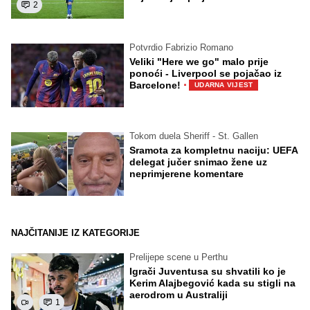
2
Potvrdio Fabrizio Romano
Veliki "Here we go" malo prije
ponoći - Liverpool se pojačao iz
·
Barcelone!
UDARNA VIJEST
Tokom duela Sheriff - St. Gallen
Sramota za kompletnu naciju: UEFA
delegat jučer snimao žene uz
neprimjerene komentare
NAJČITANIJE IZ KATEGORIJE
Prelijepe scene u Perthu
Igrači Juventusa su shvatili ko je
Kerim Alajbegović kada su stigli na
aerodrom u Australiji
1