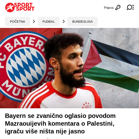
Prijava
Otvori profi
Ot
POČETNA
FUDBAL
BUNDESLIGA
Bayern se zvanično oglasio povodom
Mazraouijevih komentara o Palestini,
igraču više ništa nije jasno