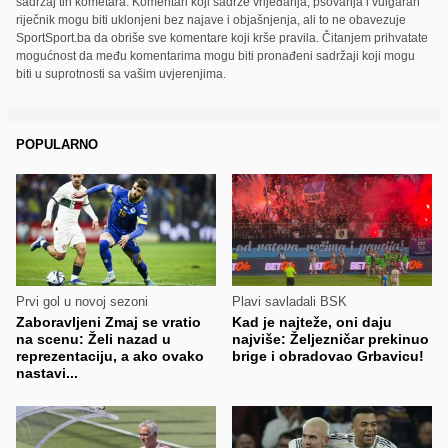
sadržaj tih kometara. Komentari koji sadrže vrijeđanja, psovanja i vulgaran
riječnik mogu biti uklonjeni bez najave i objašnjenja, ali to ne obavezuje
SportSport.ba da obriše sve komentare koji krše pravila. Čitanjem prihvatate
mogućnost da među komentarima mogu biti pronađeni sadržaji koji mogu
biti u suprotnosti sa vašim uvjerenjima.
POPULARNO
Prvi gol u novoj sezoni
Plavi savladali BSK
Zaboravljeni Zmaj se vratio
Kad je najteže, oni daju
na scenu: Želi nazad u
najviše: Željezničar prekinuo
reprezentaciju, a ako ovako
brige i obradovao Grbavicu!
nastavi...