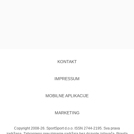
KONTAKT
IMPRESSUM
MOBILNE APLIKACIJE
MARKETING
Copyright 2008-26. SportSport d.o.o. ISSN 2744-2195. Sva prava
zadržana. Zabranjeno preuzimanje sadržaja bez dozvole izdavača.
Pravila