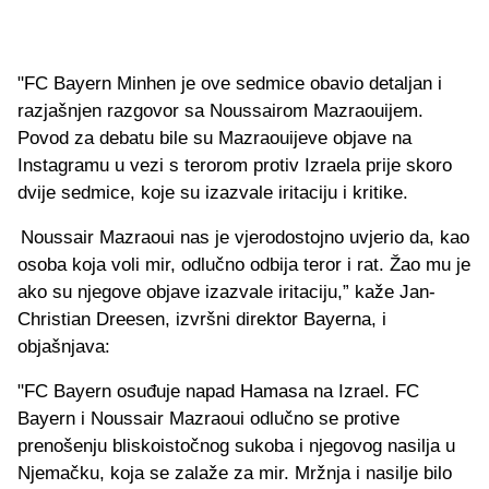
"FC Bayern Minhen je ove sedmice obavio detaljan i
razjašnjen razgovor sa Noussairom Mazraouijem.
Povod za debatu bile su Mazraouijeve objave na
Instagramu u vezi s terorom protiv Izraela prije skoro
dvije sedmice, koje su izazvale iritaciju i kritike.
Noussair Mazraoui nas je vjerodostojno uvjerio da, kao
osoba koja voli mir, odlučno odbija teror i rat. Žao mu je
ako su njegove objave izazvale iritaciju,” kaže Jan-
Christian Dreesen, izvršni direktor Bayerna, i
objašnjava:
"FC Bayern osuđuje napad Hamasa na Izrael. FC
Bayern i Noussair Mazraoui odlučno se protive
prenošenju bliskoistočnog sukoba i njegovog nasilja u
Njemačku, koja se zalaže za mir. Mržnja i nasilje bilo