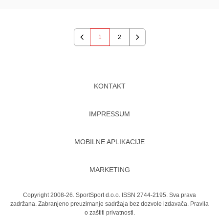
1
2
Previous
Next
KONTAKT
IMPRESSUM
MOBILNE APLIKACIJE
MARKETING
Copyright 2008-26. SportSport d.o.o. ISSN 2744-2195. Sva prava
zadržana. Zabranjeno preuzimanje sadržaja bez dozvole izdavača.
Pravila
o zaštiti privatnosti.