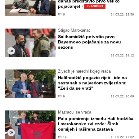
danas predstavio prvo veliko
·
pojačanje!
ZVANIČNO
6
24.05.22. 12:50
Stigao Marokanac
Salihamidžić potvrdio prvo
Bayernovo pojačanje za novu
sezonu
22.05.22. 18:12
Ziyech je naredni kojeg vraća
Halilhodžić pogazio riječ i ide na
sastanak s najvećom zvijezdom:
"Želi da se vrati"
9
13.05.22. 20:00
Mazraoui se vraća
Palo pomirenje između Halilhodžića
i marokanske zvijezde: Širok
osmijeh i raširena zastava
14
13.05.22. 17:02