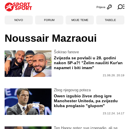
Prijava
Otvori profi
Ot
NOVO
FORUM
MOJE TEME
TABELE
Noussair Mazraoui
Šokirao fanove
Zvijezda se povlači u 28. godini
nakon SP-a?! "Želim naučiti Kur'an
napamet i biti imam"
21.06.26. 20:19
Zbog njegovog poteza
Owen izgubio živce zbog igre
Manchester Uniteda, pa zvijezdu
kluba proglasio "glupom"
23.12.24. 14:17
Ten Hagov potez sve iznenadio, ali se