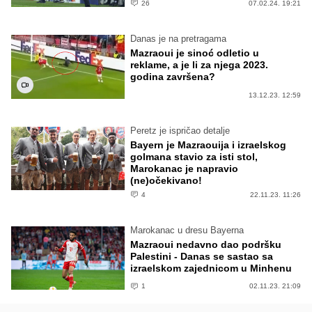
26
07.02.24. 19:21
Danas je na pretragama
Mazraoui je sinoć odletio u
reklame, a je li za njega 2023.
godina završena?
13.12.23. 12:59
Peretz je ispričao detalje
Bayern je Mazraouija i izraelskog
golmana stavio za isti stol,
Marokanac je napravio
(ne)očekivano!
4
22.11.23. 11:26
Marokanac u dresu Bayerna
Mazraoui nedavno dao podršku
Palestini - Danas se sastao sa
izraelskom zajednicom u Minhenu
1
02.11.23. 21:09