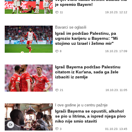
je spremio Bayern!
11
19.10.23. 12:12
Bavarci se oglasili
Igrač im podržao Palestinu, pa
ugrozio karijeru u Bayernu: "Mi
stojimo uz Izrael i želimo mir"
8
16.10.23. 17:09
Igrač Bayerna podržao Palestinu
citatom iz Kur'ana, sada ga žele
izbaciti iz zemlje
21
16.10.23. 11:05
I ove godine je u centru pažnje
Igrači Bayerna se opustili, alkohol
se pio u litrima, a ispred njega pivo
niko nije smio staviti
3
01.10.23. 13:45