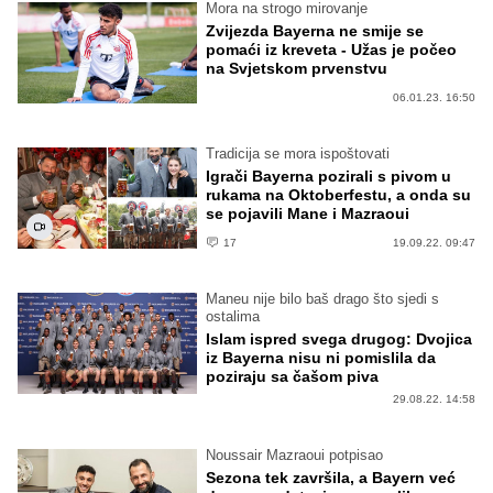
Mora na strogo mirovanje
Zvijezda Bayerna ne smije se
pomaći iz kreveta - Užas je počeo
na Svjetskom prvenstvu
06.01.23. 16:50
Tradicija se mora ispoštovati
Igrači Bayerna pozirali s pivom u
rukama na Oktoberfestu, a onda su
se pojavili Mane i Mazraoui
17
19.09.22. 09:47
Maneu nije bilo baš drago što sjedi s
ostalima
Islam ispred svega drugog: Dvojica
iz Bayerna nisu ni pomislila da
poziraju sa čašom piva
29.08.22. 14:58
Noussair Mazraoui potpisao
Sezona tek završila, a Bayern već