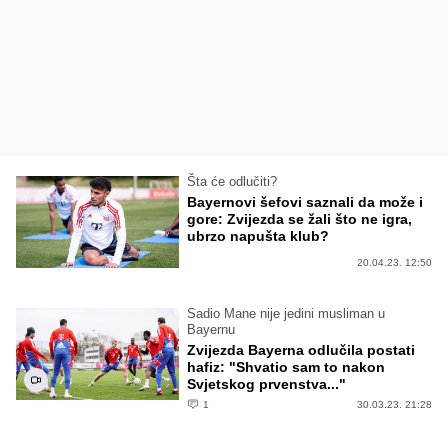
Šta će odlučiti?
Bayernovi šefovi saznali da može i
gore: Zvijezda se žali što ne igra,
ubrzo napušta klub?
20.04.23. 12:50
Sadio Mane nije jedini musliman u
Bayernu
Zvijezda Bayerna odlučila postati
hafiz: "Shvatio sam to nakon
Svjetskog prvenstva..."
1
30.03.23. 21:28