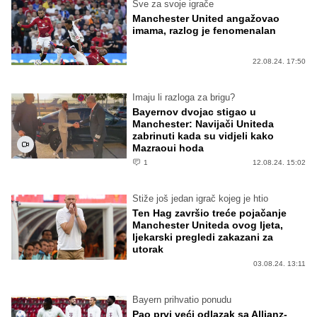
Sve za svoje igrače
Manchester United angažovao
imama, razlog je fenomenalan
22.08.24. 17:50
Imaju li razloga za brigu?
Bayernov dvojac stigao u
Manchester: Navijači Uniteda
zabrinuti kada su vidjeli kako
Mazraoui hoda
1
12.08.24. 15:02
Stiže još jedan igrač kojeg je htio
Ten Hag završio treće pojačanje
Manchester Uniteda ovog ljeta,
ljekarski pregledi zakazani za
utorak
03.08.24. 13:11
Bayern prihvatio ponudu
Pao prvi veći odlazak sa Allianz-