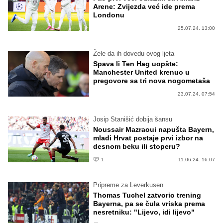
Arene: Zvijezda već ide prema
Londonu
25.07.24. 13:00
Žele da ih dovedu ovog ljeta
Spava li Ten Hag uopšte:
Manchester United krenuo u
pregovore sa tri nova nogometaša
23.07.24. 07:54
Josip Stanišić dobija šansu
Noussair Mazraoui napušta Bayern,
mladi Hrvat postaje prvi izbor na
desnom beku ili stoperu?
1
11.06.24. 16:07
Pripreme za Leverkusen
Thomas Tuchel zatvorio trening
Bayerna, pa se čula vriska prema
nesretniku: "Lijevo, idi lijevo"