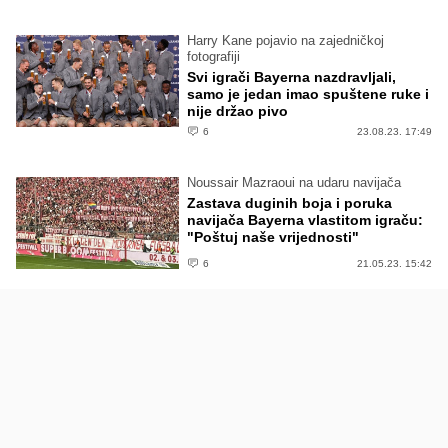
Harry Kane pojavio na zajedničkoj
fotografiji
Svi igrači Bayerna nazdravljali,
samo je jedan imao spuštene ruke i
nije držao pivo
6
23.08.23. 17:49
Noussair Mazraoui na udaru navijača
Zastava duginih boja i poruka
navijača Bayerna vlastitom igraču:
"Poštuj naše vrijednosti"
6
21.05.23. 15:42