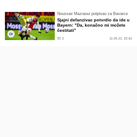
Noussair Mazraoui potpisao za Bavarce
Sjajni defanzivac potvrdio da ide u
Bayern: "Da, konačno mi možete
čestitati"
2
11.05.22. 22:42