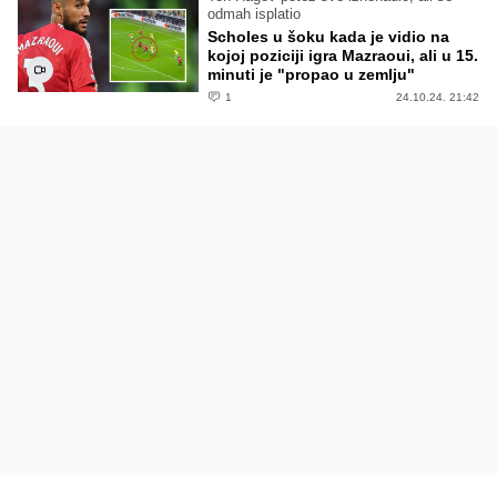
odmah isplatio
Scholes u šoku kada je vidio na
kojoj poziciji igra Mazraoui, ali u 15.
minuti je "propao u zemlju"
1
24.10.24. 21:42