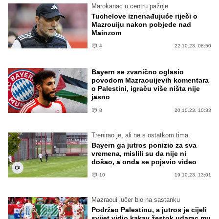
Marokanac u centru pažnje
Tuchelove iznenađujuće riječi o
Mazrouiju nakon pobjede nad
Mainzom
4
22.10.23. 08:50
Bayern se zvanično oglasio
povodom Mazraouijevih komentara
o Palestini, igraču više ništa nije
jasno
8
20.10.23. 10:33
Trenirao je, ali ne s ostatkom tima
Bayern ga jutros ponizio za sva
vremena, mislili su da nije ni
došao, a onda se pojavio video
10
19.10.23. 13:01
Mazraoui jučer bio na sastanku
Podržao Palestinu, a jutros je cijeli
svijet vidio kakav žestok udarac mu