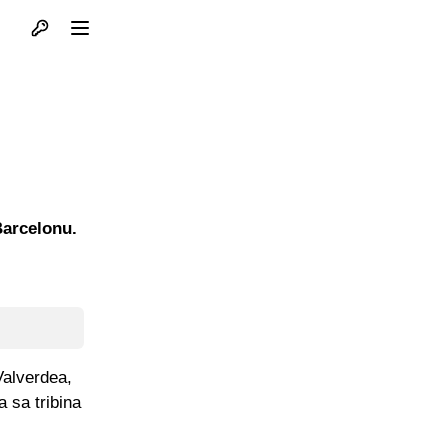
Otvori profil
Otvori meni
Barcelonu.
Valverdea,
 sa tribina