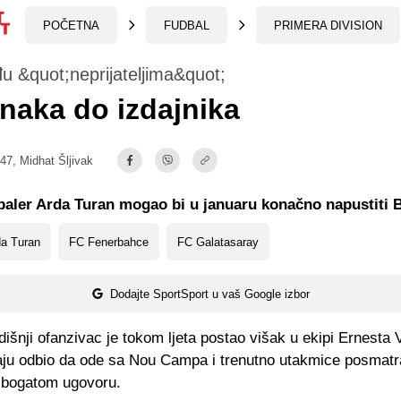
POČETNA
FUDBAL
PRIMERA DIVISION
 &quot;neprijateljima&quot;
naka do izdajnika
:47,
Midhat Šljivak
baler Arda Turan mogao bi u januaru konačno napustiti 
da Turan
FC Fenerbahce
FC Galatasaray
Dodajte SportSport u vaš Google izbor
išnji ofanzivac je tokom ljeta postao višak u ekipi Ernesta 
raju odbio da ode sa Nou Campa i trenutno utakmice posmatra
u bogatom ugovoru.