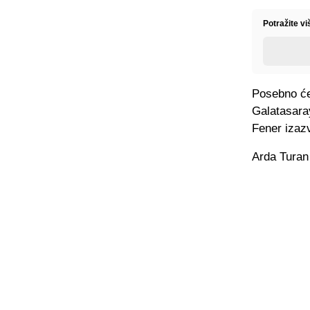
Potražite vi
Posebno će 
Galatasaray
Fener izazv
Arda Turan 