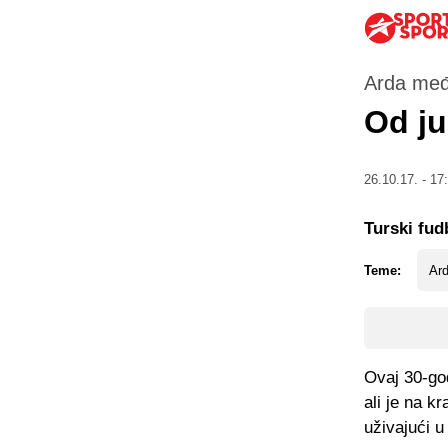
Arda među
Od ju
26.10.17. - 17
Turski fud
Teme:
Ar
Ovaj 30-god
ali je na k
uživajući 