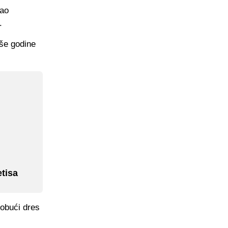
bao
.
pše godine
etisa
 obući dres