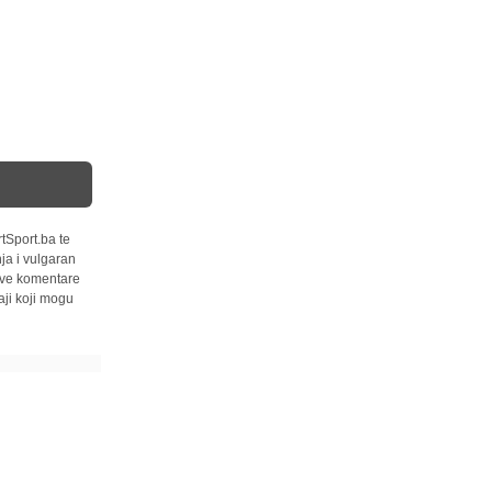
tSport.ba te
ja i vulgaran
 sve komentare
ji koji mogu