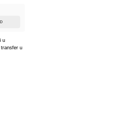
ED
i u
transfer u