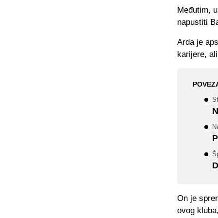
Međutim, u 
napustiti B
Arda je ap
karijere, al
POVEZ
S
N
Ne
P
Š
D
On je sprem
ovog kluba,