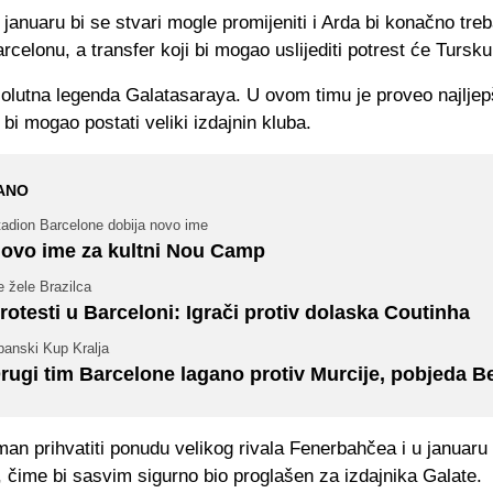
januaru bi se stvari mogle promijeniti i Arda bi konačno tre
arcelonu, a transfer koji bi mogao uslijediti potrest će Tursku
solutna legenda Galatasaraya. U ovom timu je proveo najlje
i bi mogao postati veliki izdajnin kluba.
ANO
tadion Barcelone dobija novo ime
ovo ime za kultni Nou Camp
 žele Brazilca
rotesti u Barceloni: Igrači protiv dolaska Coutinha
panski Kup Kralja
rugi tim Barcelone lagano protiv Murcije, pobjeda B
an prihvatiti ponudu velikog rivala Fenerbahčea i u januaru
 čime bi sasvim sigurno bio proglašen za izdajnika Galate.