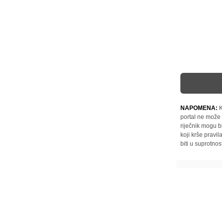
NAPOMENA:
K
portal ne može 
riječnik mogu b
koji krše pravi
biti u suprotnos