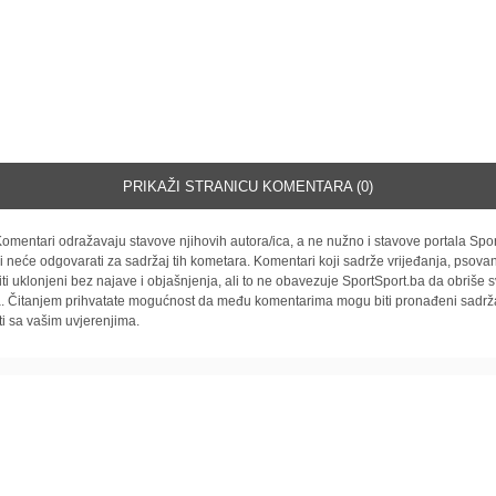
PRIKAŽI STRANICU KOMENTARA (0)
omentari odražavaju stavove njihovih autora/ica, a ne nužno i stavove portala Spor
i neće odgovarati za sadržaj tih kometara. Komentari koji sadrže vrijeđanja, psovan
iti uklonjeni bez najave i objašnjenja, ali to ne obavezuje SportSport.ba da obriše
la. Čitanjem prihvatate mogućnost da među komentarima mogu biti pronađeni sadrža
ti sa vašim uvjerenjima.