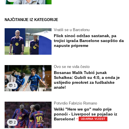
NAJČITANIJE IZ KATEGORIJE
Vratili se u Barcelonu
Flick sinoć održao sastanak, pa
trojici igrača Barcelone saopštio da
napuste pripreme
Ovo se ne viđa često
Bosanac Malik Tubić junak
Schalkea: Gubili su 4:0, a onda je
uslijedio preokret za fudbalske
1
anale!
Potvrdio Fabrizio Romano
Veliki "Here we go" malo prije
ponoći - Liverpool se pojačao iz
·
Barcelone!
UDARNA VIJEST
2