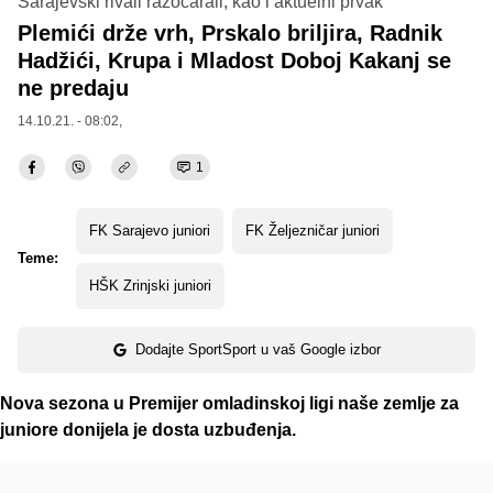
Sarajevski rivali razočarali, kao i aktuelni prvak
Plemići drže vrh, Prskalo briljira, Radnik
Hadžići, Krupa i Mladost Doboj Kakanj se
ne predaju
14.10.21. - 08:02,
1
FK Sarajevo juniori
FK Željezničar juniori
Teme:
HŠK Zrinjski juniori
Dodajte SportSport u vaš Google izbor
Nova sezona u Premijer omladinskoj ligi naše zemlje za
juniore donijela je dosta uzbuđenja.