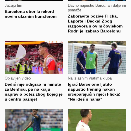
Jačaju tim
Davno napustio Barcu, a i dalje im
pomaže
Barcelona oborila rekord
Zaboravite pozive Flicka,
novim ulaznim transferom
Laporte i Decka! Zbog
razgovora s ovim čovjekom
Rodri je izabrao Barcelonu
Objavljen video
Na izlaznim vratima kluba
Dedić nije odigrao ni minute
Igrač Barcelone ljutito
za Benficu, pa na kraju
napustio trening nakon
napravio potez zbog kojeg je
srceparajućih riječi Flicka:
u centru pažnje!
"Ne ideš s nama"