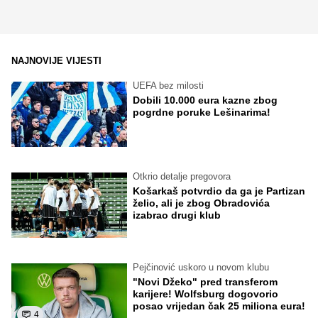
NAJNOVIJE VIJESTI
UEFA bez milosti
Dobili 10.000 eura kazne zbog
pogrdne poruke Lešinarima!
Otkrio detalje pregovora
Košarkaš potvrdio da ga je Partizan
želio, ali je zbog Obradovića
izabrao drugi klub
Pejčinović uskoro u novom klubu
"Novi Džeko" pred transferom
karijere! Wolfsburg dogovorio
posao vrijedan čak 25 miliona eura!
4