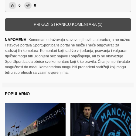
0
0
PRIKAŽI STRANICU KOMENTARA (1)
NAPOMENA:
Komentari odražavaju stavove njihovih autora/ica, a ne nužno
i stavove portala SportSport.ba te portal ne može i neće odgovarati za
sadržaj tih kometara. Komentari koji sadrže vrijeđanja, psovanja i vulgaran
riječnik mogu biti uklonjeni bez najave i objašnjenja, ali to ne obavezuje
SportSport.ba da obriše sve komentare koji krše pravila. Čitanjem prihvatate
mogućnost da među komentarima mogu biti pronađeni sadržaji koji mogu
biti u suprotnosti sa vašim uvjerenjima.
POPULARNO