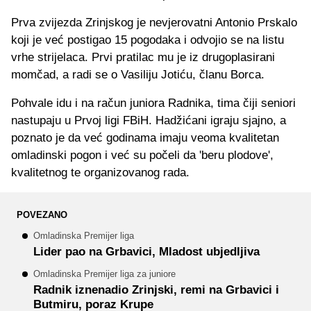
Prva zvijezda Zrinjskog je nevjerovatni Antonio Prskalo
koji je već postigao 15 pogodaka i odvojio se na listu
vrhe strijelaca. Prvi pratilac mu je iz drugoplasirani
momčad, a radi se o Vasiliju Jotiću, članu Borca.
Pohvale idu i na račun juniora Radnika, tima čiji seniori
nastupaju u Prvoj ligi FBiH. Hadžićani igraju sjajno, a
poznato je da već godinama imaju veoma kvalitetan
omladinski pogon i već su počeli da 'beru plodove',
kvalitetnog te organizovanog rada.
POVEZANO
Omladinska Premijer liga
Lider pao na Grbavici, Mladost ubjedljiva
Omladinska Premijer liga za juniore
Radnik iznenadio Zrinjski, remi na Grbavici i
Butmiru, poraz Krupe