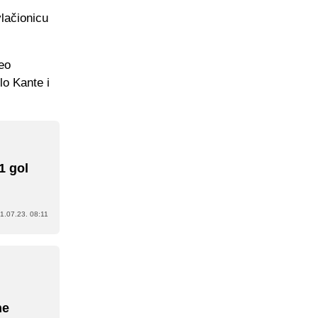
vlačionicu
eo
o Kante i
1 gol
1.07.23. 08:11
ne