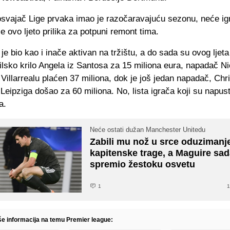
svajač Lige prvaka imao je razočaravajuću sezonu, neće igra
je ovo ljeto prilika za potpuni remont tima.
 je bio kao i inače aktivan na tržištu, a do sada su ovog ljeta
lsko krilo Angela iz Santosa za 15 miliona eura, napadač Ni
Villarrealu plaćen 37 miliona, dok je još jedan napadač, Chri
Leipziga došao za 60 miliona. No, lista igrača koji su napusti
a.
Neće ostati dužan Manchester Unitedu
Zabili mu nož u srce oduziman
kapitenske trage, a Maguire sa
spremio žestoku osvetu
1
1
iše informacija na temu Premier league: