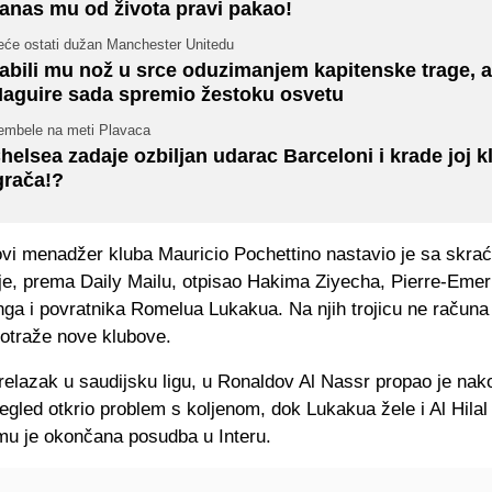
anas mu od života pravi pakao!
eće ostati dužan Manchester Unitedu
abili mu nož u srce oduzimanjem kapitenske trage, a
aguire sada spremio žestoku osvetu
embele na meti Plavaca
helsea zadaje ozbiljan udarac Barceloni i krade joj 
grača!?
ovi menadžer kluba Mauricio Pochettino nastavio je sa skra
 je, prema Daily Mailu, otpisao Hakima Ziyecha, Pierre-Emer
a i povratnika Romelua Lukakua. Na njih trojicu ne računa 
potraže nove klubove.
elazak u saudijsku ligu, u Ronaldov Al Nassr propao je nako
regled otkrio problem s koljenom, dok Lukakua žele i Al Hilal
mu je okončana posudba u Interu.