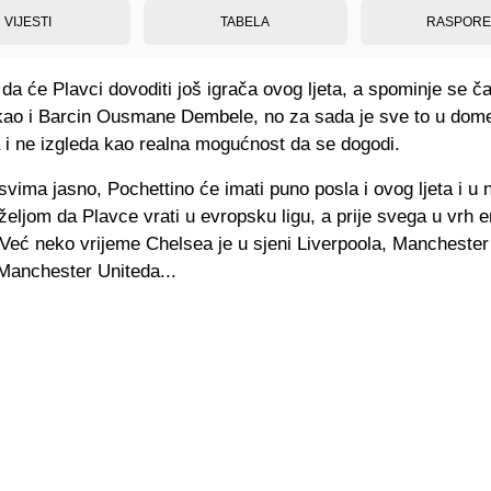
VIJESTI
TABELA
RASPOR
 da će Plavci dovoditi još igrača ovog ljeta, a spominje se 
kao i Barcin Ousmane Dembele, no za sada je sve to u dom
 i ne izgleda kao realna mogućnost da se dogodi.
svima jasno, Pochettino će imati puno posla i ovog ljeta i u 
željom da Plavce vrati u evropsku ligu, a prije svega u vrh 
eć neko vrijeme Chelsea je u sjeni Liverpoola, Manchester C
 Manchester Uniteda...