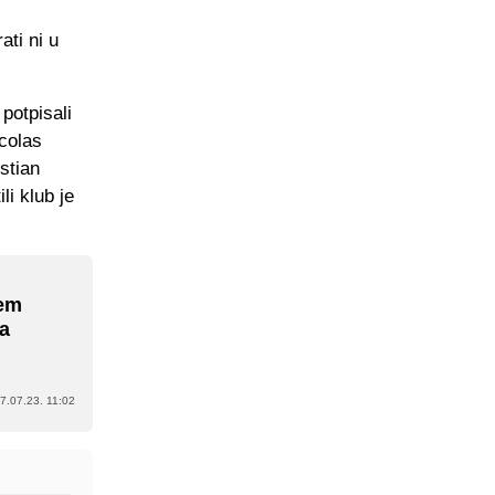
ti ni u
 potpisali
colas
stian
li klub je
jem
da
7.07.23. 11:02