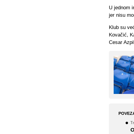
U jednom in
jer nisu mo
Klub su već
Kovačić, K
Cesar Azpil
POVEZ
T
O