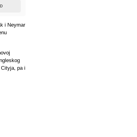
ED
čak i Neymar
enu
novoj
engleskog
ityja, pa i