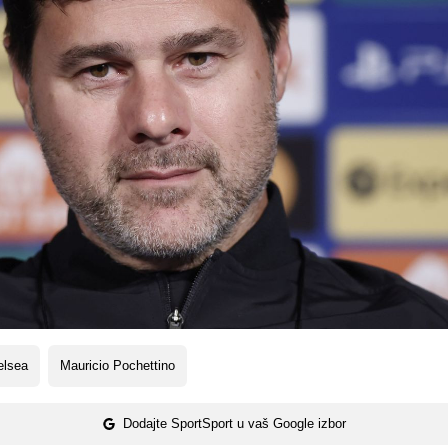
elsea
Mauricio Pochettino
Dodajte SportSport u vaš Google izbor