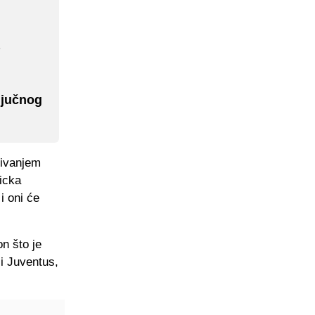
ključnog
ćivanjem
icka
i oni će
n što je
 i Juventus,