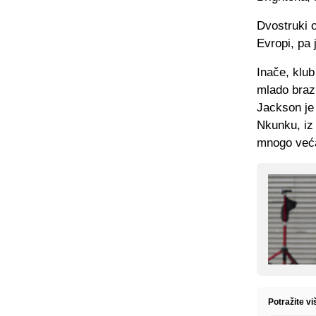
Dvostruki o
Evropi, pa 
Inače, klub
mlado brazi
Jackson je 
Nkunku, iz 
mnogo već
Potražite v