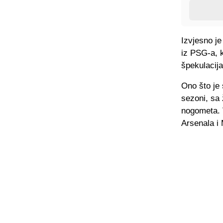
Izvjesno je
iz PSG-a, 
špekulacija
Ono što je 
sezoni, sa 
nogometa. V
Arsenala i