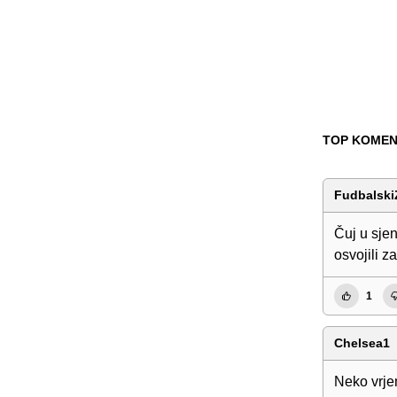
TOP KOMEN
Fudbalski
Čuj u sjen
osvojili z
1
Chelsea1
Neko vrje