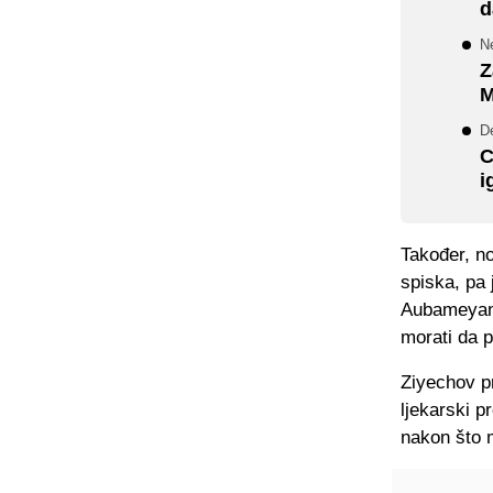
d
N
Z
M
D
C
i
Također, n
spiska, pa
Aubameyang
morati da 
Ziyechov pr
ljekarski p
nakon što 