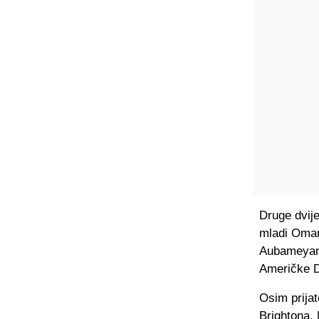
Druge dvij
mladi Omar
Aubameyang
Američke 
Osim prija
Brightona,