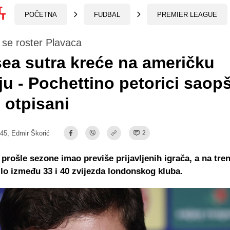
POČETNA
FUDBAL
PREMIER LEAGUE
 se roster Plavaca
ea sutra kreće na američku
ju - Pochettino petorici saopš
 otpisani
:45,
Edmir Škorić
2
 prošle sezone imao previše prijavljenih igrača, a na tre
lo između 33 i 40 zvijezda londonskog kluba.