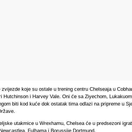
e zvijezde koje su ostale u trening centru Chelseaja u Cobh
i Hutchinson i Harvey Vale. Oni će sa Ziyechom, Lukakuom
om biti kod kuće dok ostatak tima odlazi na pripreme u Sj
Države.
teljske utakmice u Wrexhamu, Chelsea će u predsezoni igrati
 Newcastlea, Fulhama i Borussije Dortmund.