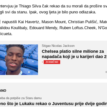
tervjuu je Thiago Silva čak rekao da su morali da prošire s
gli svi da stanu. Ipak, ovog ljeta je bilo puno odlazaka.
 napustili Kai Havertz, Mason Mount, Christian Pulišić, Mat
alidou Koulibaly, Edouard Mendy, Ruben Loftus.Cheek, N'Gol
icueta.
Stigao Nicolas Jackson
Chelsea platio silne milione za
napadača koji je u karijeri dao 2
·
ZVANIČNO
0
ANO
reba da potpiše za Staru damu
no što je Lukaku rekao o Juventusu prije dvije godi