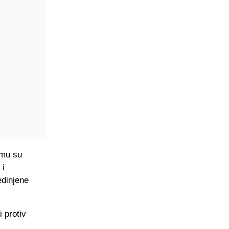
amu su
 i
edinjene
 protiv