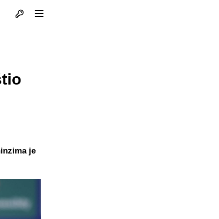
Otvori profil
Otvori meni
tio
ninzima je