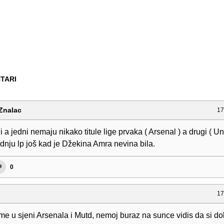
TARI
Znalac
17
i a jedni nemaju nikako titule lige prvaka ( Arsenal ) a drugi ( Un
adnju lp još kad je Džekina Amra nevina bila.
0
17
me u sjeni Arsenala i Mutd, nemoj buraz na sunce vidis da si do